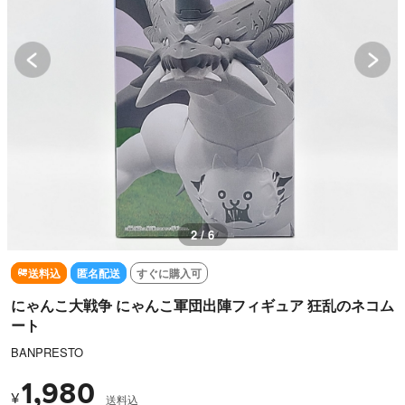
2 / 6
送料込
匿名配送
すぐに購入可
にゃんこ大戦争 にゃんこ軍団出陣フィギュア 狂乱のネコム
ート
BANPRESTO
1,980
¥
送料込