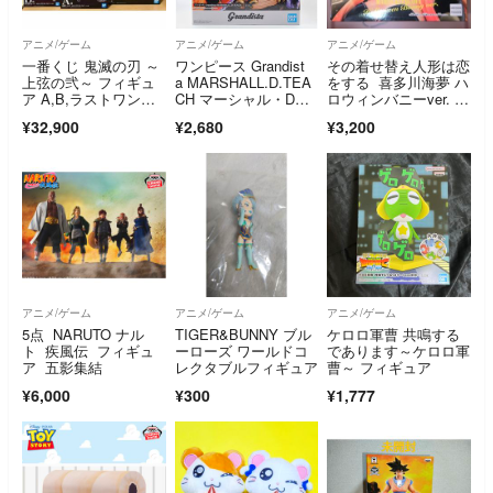
アニメ/ゲーム
アニメ/ゲーム
アニメ/ゲーム
一番くじ 鬼滅の刃 ～
ワンピース Grandist
その着せ替え人形は恋
上弦の弐～ フィギュ
a MARSHALL.D.TEA
をする 喜多川海夢 ハ
ア A,B,ラストワン
CH マーシャル・D・
ロウィンバニーver. フ
賞 3体セット
ティーチ 黒ひげ フィ
ィギュア
¥32,900
¥2,680
¥3,200
ギュア
アニメ/ゲーム
アニメ/ゲーム
アニメ/ゲーム
5点 NARUTO ナル
TIGER&BUNNY ブル
ケロロ軍曹 共鳴する
ト 疾風伝 フィギュ
ーローズ ワールドコ
であります～ケロロ軍
ア 五影集結
レクタブルフィギュア
曹～ フィギュア
¥6,000
¥300
¥1,777