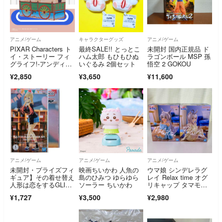
アニメ/ゲーム
キャラクターグッズ
アニメ/ゲーム
PIXAR Characters ト
最終SALE!! とっとこ
未開封 国内正規品 ド
イ・ストーリー フィ
ハム太郎 もひもひぬ
ラゴンボール MSP 孫
グライフ!-アンディの
いぐるみ 2個セット
悟空 2 GOKOU
おもちゃ箱
¥2,850
¥3,650
¥11,600
アニメ/ゲーム
アニメ/ゲーム
アニメ/ゲーム
未開封・プライズフィ
映画ちいかわ 人魚の
ウマ娘 シンデレラグ
ギュア】その着せ替え
島のひみつ ゆらゆら
レイ Relax time オグ
人形は恋をするGLITT
ソーラー ちいかわ
リキャップ タマモク
ER&GLAMOURS喜多
ロス フィギュア 2種
¥1,727
¥3,500
¥2,980
川海夢 文化祭ver
セット