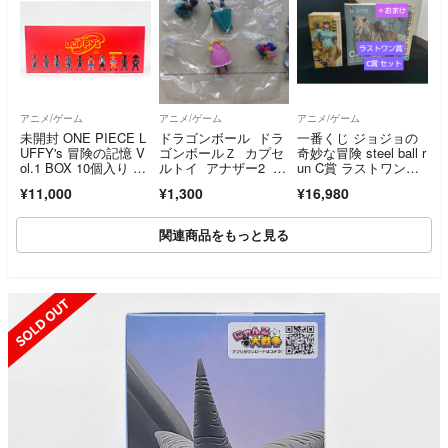
アニメ/ゲーム
アニメ/ゲーム
アニメ/ゲーム
未開封 ONE PIECE L
ドラゴンボール ドラ
一番くじ ジョジョの
UFFY's 冒険の記憶 V
ゴンボールＺ カプセ
奇妙な冒険 steel ball r
ol.1 BOX 10個入り 90
ルトイ アナザー2 マ
un C賞 ラストワン
53360 BANDAI SPIRI
イ ランチ(A)
賞 セット ＋おまけ
¥11,000
¥1,300
¥16,980
TS R2607-103
関連商品をもっと見る
SOLD OUT