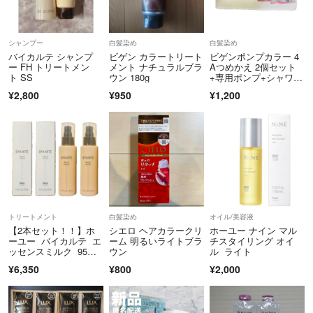
シャンプー
白髪染め
白髪染め
バイカルテ シャンプ
ビゲン カラートリート
ビゲンポンプカラー 4
ー FH トリートメン
メント ナチュラルブラ
Aつめかえ 2個セット
ト SS
ウン 180g
+専用ポンプ+シャワー
キャップ
¥2,800
¥950
¥1,200
トリートメント
白髪染め
オイル/美容液
【2本セット！！】ホ
シエロ ヘアカラークリ
ホーユー ナイン マル
ーユー バイカルテ エ
ーム 明るいライトブラ
チスタイリング オイ
ッセンスミルク 95ml×
ウン
ル ライト
2
¥6,350
¥800
¥2,000