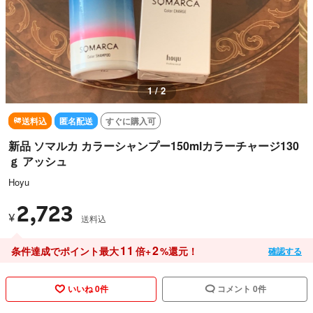
1 / 2
送料込
匿名配送
すぐに購入可
新品 ソマルカ カラーシャンプー150mlカラーチャージ130
ｇ アッシュ
Hoyu
2,723
¥
送料込
11
2
条件達成でポイント最大
倍+
%還元！
確認する
いいね 0件
コメント 0件