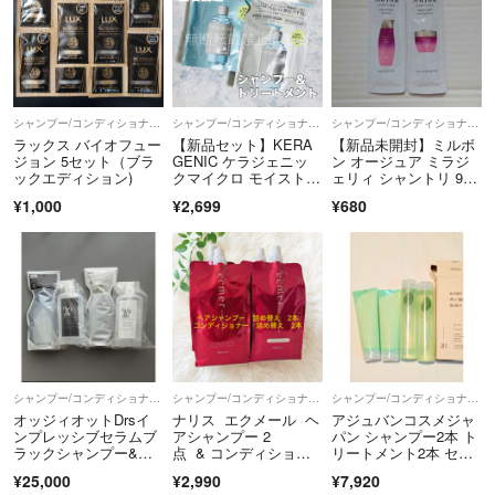
シャンプー/コンディショナーセット
シャンプー/コンディショナーセット
シャンプー/コンディショナーセット
ラックス バイオフュー
【新品セット】KERA
【新品未開封】ミルボ
ジョン 5セット（ブラ
GENIC ケラジェニッ
ン オージュア ミラジ
ックエディション)
クマイクロ モイストリ
ェリィ シャントリ 9ミ
ペア シャンプー ＆ト
リセット
¥1,000
¥2,699
¥680
リートメント 詰め替え
シャンプー/コンディショナーセット
シャンプー/コンディショナーセット
シャンプー/コンディショナーセット
オッジィオットDrsイ
ナリス エクメール ヘ
アジュバンコスメジャ
ンプレッシブセラムブ
アシャンプー 2
パン シャンプー2本 ト
ラックシャンプー&マ
点 & コンディショナ
リートメント2本 セッ
スク+ボトルセット700
ー 2点 詰め替え用合
ト R:
¥25,000
¥2,990
¥7,920
g レフィル
計4点