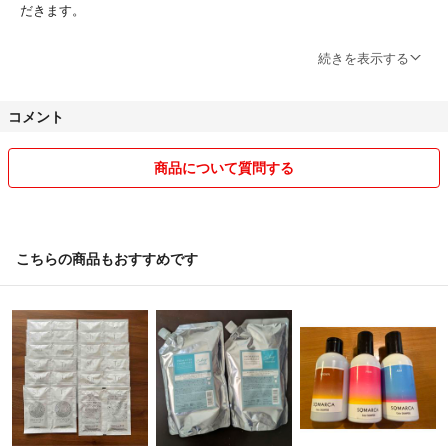
だきます。
〇ご購入後のキャンセルは不可です。商品の変更、決済方法の変更の理
続きを表示する
由でありましたら先に商品をご購入してからのキャンセル申請とさせて
頂きます。
コメント
○発送手続き後天候等による遅延の可能性がありますのでお知りおき願
います。
商品について質問する
⚠️⚠️⚠️重要⚠️⚠️⚠️
主に商品は局員直接渡し予定です。
商品が届かないという連絡が入ります。局員からの不在票が投函されま
こちらの商品もおすすめです
すが見逃している方が多くこちらに先に連絡が来ております。ご購入者
様にて確認願います。地方郵便局に問い合わせる事もありその際の手数
料も当方負担になっております。当方も発送の確認を再度行います。手
続きが完了していた場合はその後はご購入者様にて最寄り本局へ問い合
わせください。
またこちらに戻ってきた場合再ご購入して頂き、その際プラス別途手数
料を頂きます。