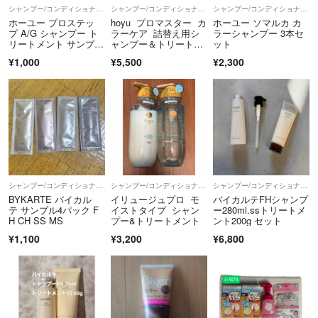
○主にゆうパケット(ポスト投函)で発送しています。雨天による封筒の
シャンプー/コンディショナーセット
シャンプー/コンディショナーセット
シャンプー/コンディショナーセット
破損が生じる場合があります。状態等を気にされる方はプラス料金で発
ホーユー プロステッ
hoyu プロマスター カ
ホーユー ソマルカ カ
送方法を変更できます。少しでも気にされる場合はご購入をお控えくだ
プ A/G シャンプー ト
ラーケア 詰替え用シ
ラーシャンプー 3本セ
リートメント サンプ
ャンプー＆トリートメ
ット
さい。
ル 12セット
ントセット
¥1,000
¥5,500
¥2,300
投函してから追跡番号反映するまでお時間がかかります。
発送方法は郵便局かヤマトになります。
設定変更する場合があります。
〇仕入れの価格変動により出品金額も動きます。
シャンプー/コンディショナーセット
シャンプー/コンディショナーセット
シャンプー/コンディショナーセット
〇月末の評価は遅れます。
BYKARTE バイカル
イリュージュプロ モ
バイカルテFHシャンプ
テ サンプル4パック F
イストタイプ シャン
ー280ml.ssトリートメ
〇入荷、出品のタイミングにより商品番号が異なる場合がありますが全
H CH SS MS
プー&トリートメント
ント200g セット
て正規品の取り扱いになります。
¥1,100
¥3,200
¥6,800