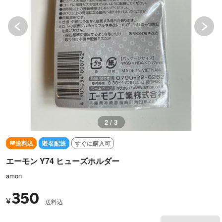
2 / 3
送料込
匿名配送
すぐに購入可
エーモン Y74 ヒューズホルダー
amon
350
¥
送料込