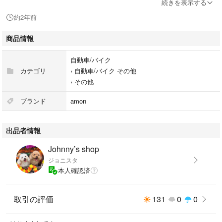
・適合ヒューズ:管ヒューズ10A以下
続きを表示する
・ヒューズサイズ:φ6.5×30mm
約2年前
※ヒューズは別途お買い求め下さい。
商品情報
自動車/バイク
カテゴリ
›
自動車/バイク その他
›
その他
ブランド
amon
出品者情報
Johnny’s shop
ジョニスタ
本人確認済
取引の評価
131
0
0