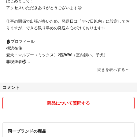
はじめまして！
アクセスいただきありがとうございます😊
仕事の関係で出張が多いため、発送日は「4〜7日以内」に設定してお
りますが、できる限り早めの発送を心がけております✨
🏠プロフィール
横浜在住
愛犬：マルプー（ミックス）2匹🐩🐩（室内飼い、子犬）
非喫煙者🚭
続きを表示する
🚗愛車
これまで大切に乗っていた メルセデスベンツ Cクラス（W205前期 C20
コメント
0 AMGライン・ポーラーホワイト・右ハンドル）を売却しました…😭
そのため、取付予定だった新品カスタムパーツや、売却時に外した中古
商品について質問する
パーツをお求めやすい価格で出品予定です！
ぜひ今後の出品にもご注目ください⭐️
同一ブランドの商品
誠意ある対応を大切にしております🙇‍♀️