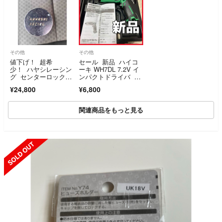
その他
その他
値下げ！ 超希
セール 新品 ハイコ
少！ ハヤシレーシン
ーキ WH7DL 7.2V イ
グ センターロックホ
ンパクトドライバ 本
イールナット用ソケッ
体＋ケース
¥24,800
¥6,800
トレンチ！
関連商品をもっと見る
SOLD OUT