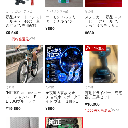
カーナビ/カーテレビ
メンテナンス用品
その他
新品スマートインスト
エーモン バッテリー
ステッカー 新品 スヌ
ールキット4863、車
ターミナル Y134
ーピー デカール ひ
内Fire TV専用配線
ょっこりステッカ
¥600
ー 車 バイクシール
¥5,645
¥680
(7%)
395円相当還元
10%還元
その他
その他
その他
*NITTO* jam-bar ニッ
★夜道の事故防止
電動ドライバー、充電
トー ジャムバー BLU
★ 自転車 スポークラ
器、工具セット
E LUGブルーラグ
イト ブルー 2個セッ
¥10,000
ト 防水 LED
¥19,600
¥500
(10%)
1,000円相当還元