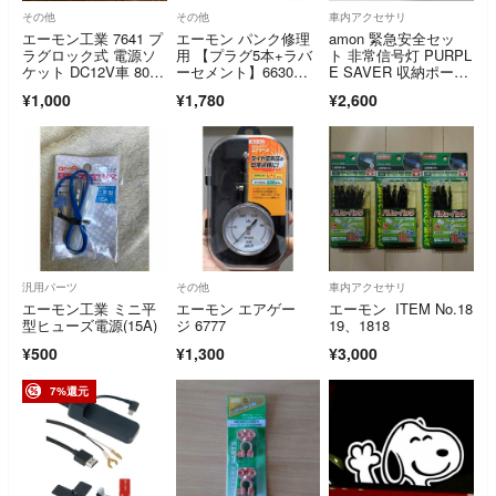
その他
その他
車内アクセサリ
エーモン工業 7641 プ
エーモン パンク修理
amon 緊急安全セッ
ラグロック式 電源ソ
用 【プラグ5本+ラバ
ト 非常信号灯 PURPL
ケット DC12V車 80W
ーセメント】6630～6
E SAVER 収納ポーチ
以下
632
付
¥1,000
¥1,780
¥2,600
汎用パーツ
その他
車内アクセサリ
エーモン工業 ミニ平
エーモン エアゲー
エーモン ITEM No.18
型ヒューズ電源(15A)
ジ 6777
19、1818
¥500
¥1,300
¥3,000
7%還元