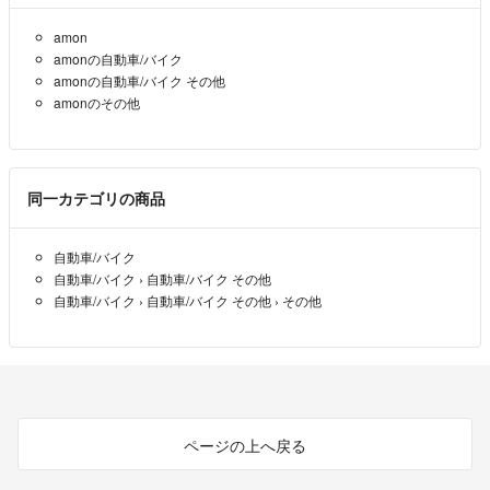
amon
気持ちの良いお取引ができるよう努めますので、どうぞよろしくお願い
amonの自動車/バイク
いたします(^^)♪
amonの自動車/バイク その他
amonのその他
同一カテゴリの商品
自動車/バイク
自動車/バイク
›
自動車/バイク その他
自動車/バイク
›
自動車/バイク その他
›
その他
ページの上へ戻る