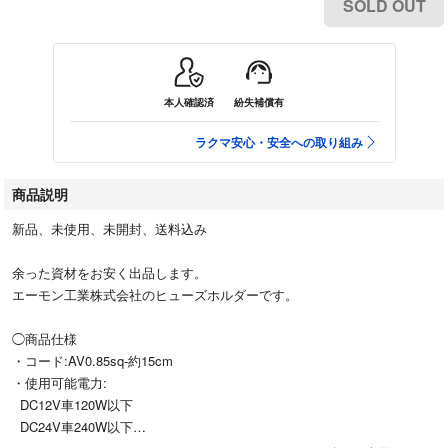
SOLD OUT
本人確認済
紛失補償有
ラクマ安心・安全への取り組み
商品説明
新品、未使用、未開封、送料込み
余った資材をお安く出品します。
エーモン工業株式会社のヒューズホルダーです。
◯商品仕様
・コード:AV0.85sq-約15cm
・使用可能電力:
DC12V車120W以下
DC24V車240W以下