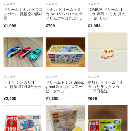
SOLD OUTの商品やコメントは削除していますので予めご了承下さ
ミニカー
ミニカー
ミニカー
い。
ドリームトミカ ドラゴ
トミカ ドリームトミ
TOMICA ドリーム ト
ンボール 孫悟空の筋斗
カ No.152 ハローキテ
ミカ 寿司 トミカ 其の
雲
ィりんごをはこぶくる
一 鮨 いか
至らない点もあるかと思いますが、どうぞ宜しくお願い致します。
ま(1コ入)
¥1,999
¥799
¥1,054
ミニカー
ミニカー
ミニカー
トミカ シンカリオ
ドリームトミカ Snoop
箱無し ドリームトミ
ン 日産 GT-R 3台セッ
y and Siblings スヌー
カ コリラックマカ
ト
ピータウン
ー 即日発送
¥2,400
¥1,800
¥699