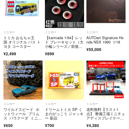
ミニカー
ミニカー
ミニカー
トミカ おもちゃ王
【karmada 1/64】レッ
AUTOart Signature Ho
国 オリジナル バス ト
ド ブレーキセット（大
nda NSX 1990 1/18
ヨタ コースター
小輪シリーズ／前後異
¥55,000
径／交換用ブレーキパ
¥2,499
¥899
ーツ）
ミニカー
ミニカー
ミニカー
ワイルドスピード ホ
ドリームトミカ SP く
送料無料【ラスト1
ットウィール プリム
まのがっこう ジャッキ
点】 整備工場ミニチュ
ス バラクーダ ミニカ
ー 新品
アディスプレイケー
ー
ス 1/64 ジオラマ
¥650
¥700
¥4,380