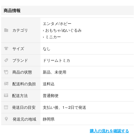
※緩衝材で梱包しますが、輸送中に箱が潰れる可能性があります。気にさ
商品情報
れる方はご遠慮下さい。
エンタメ/ホビー
※アミューズメント景品の為、初期不良等は販売元へ直接お問い合わせ下
カテゴリ
›
おもちゃ/ぬいぐるみ
さい。
›
ミニカー
※新品未開封ではありますが、アミューズメント景品×自宅保管の為、神経
サイズ
なし
質な方や完璧を求める方はご遠慮下さい。
ブランド
ドリームトミカ
商品の状態
新品、未使用
配送料の負担
送料込
配送方法
普通郵便
発送日の目安
支払い後、1～2日で発送
発送元の地域
静岡県
購入の流れを確認する