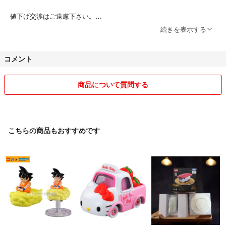
値下げ交渉はご遠慮下さい。
続きを表示する
プロフィールを一読されていないと思われる方のコメントは返信なしで
削除させて頂きます。予めご了承下さい。
コメント
────────────────────
商品について質問する
円滑にお取り引きを完了したい為、受取評価は速やかにお願い致しま
す。
────────────────────
こちらの商品もおすすめです
他サイトにも出品している為、先着順になります。
お気に入りが見つかった方はお早めにどうぞ♪
( ^-^)ノ∠※。.:*:・'°☆
────────────────────