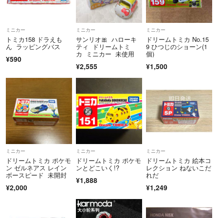
ミニカー
ミニカー
ミニカー
トミカ158 ドラえも
サンリオ🎀 ハローキ
ドリームトミカ No.15
ん ラッピングバス
ティ ドリームトミ
9 ひつじのショーン(1
カ ミニカー 未使用
個)
¥590
¥2,555
¥1,500
ミニカー
ミニカー
ミニカー
ドリームトミカ ポケモ
ドリームトミカ ポケモ
ドリームトミカ 絵本コ
ン ゼルネアス レイン
ンとどこいく!?
レクション ねないこだ
ボースピード 未開封
れだ
¥1,888
¥2,000
¥1,249