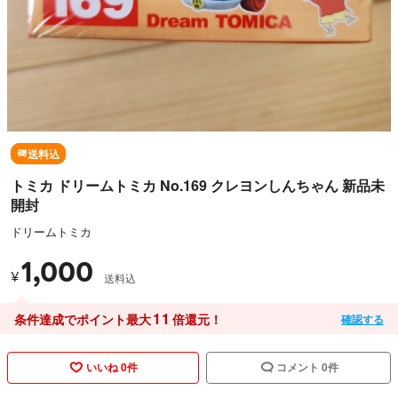
送料込
トミカ ドリームトミカ No.169 クレヨンしんちゃん 新品未
開封
ドリームトミカ
1,000
¥
送料込
11
条件達成でポイント最大
倍還元！
確認する
いいね 0件
コメント 0件