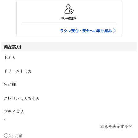
本人確認済
ラクマ安心・安全への取り組み
商品説明
トミカ
ドリームトミカ
No.169
クレヨンしんちゃん
プライズ品
探していた方はこの機会に是非どうぞ♪
続きを表示する
(^_^)／□☆□＼(^_^)
3ヶ月前