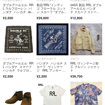
バンダナ/スカーフ
バンダナ/スカーフ
バンダナ/スカーフ
ダブルアールエル RR
新品*RRL*インディ
24SS 新品 RRL ダブル
L ラルフローレン バ
ゴ フローラル コット
アールエル バンダ
ンダナ ハンカチ doub
ン スカーフ *ダブルア
ナ スカーフ ストー
le rl
ールエル
ル ラルフ
¥2,500
¥29,800
¥12,900
バンダナ/スカーフ
バンダナ/スカーフ
ブルゾン
ダブルアールエル RR
バンダナ ハンカチ ス
RRL ヴィンテージ加
L バンダナ スマーフ
カーフ ヴィンテー
工 ブルゾン ジャケッ
ハンカチ ラルフロー
ジ RRL アンカー 新
ト
レン 馬
品未使用
¥2,500
¥2,300
¥39,700