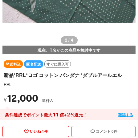
2 / 4
1
現在、
名がこの商品を検討中です
送料込
匿名配送
すぐに購入可
新品*RRL*ロゴ コットン バンダナ *ダブルアールエル
RRL
12,000
¥
送料込
11
2
条件達成でポイント最大
倍+
%還元！
確認する
いいね 1件
コメント 0件