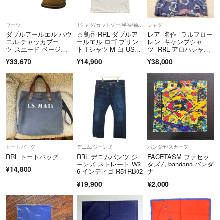
ブーツ
Tシャツ/カットソー(半袖/袖なし)
シャツ
ダブルアールエル パウ
☆良品 RRL ダブルア
レア 名作 ラルフロー
エル チャッカブー
ールエル ロゴ プリン
レン キャンプシャ
ツ スエード ベージュ
ト Tシャツ M 白 USA
ツ RRL アロハシャ
【AFD9】
製
ツ Mサイズ
¥33,670
¥14,900
¥38,000
トートバッグ
デニム/ジーンズ
バンダナ/スカーフ
RRL トートバッグ
RRL デニムパンツ ジ
FACETASM ファセッ
ーンズ ストレート W3
タズム bandana バンダ
¥14,800
6 インディゴ R51RB02
ナ
¥19,900
¥2,000