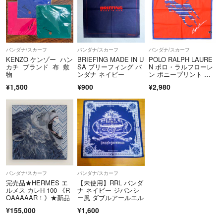
バンダナ/スカーフ
バンダナ/スカーフ
バンダナ/スカーフ
KENZO ケンゾー ハン
BRIEFING MADE IN U
POLO RALPH LAURE
カチ ブランド 布 敷
SA ブリーフィング バ
N ポロ・ラルフローレ
物
ンダナ ネイビー
ン ポニープリント コ
ットンバンダナ RED/N
¥1,500
¥900
¥2,980
AVY スカーフ ハンカ
チ ストール【中古】
【POLO RALPH LAUR
EN】
バンダナ/スカーフ
バンダナ/スカーフ
完売品★HERMES エ
【未使用】RRL バンダ
ルメス カレH 100 《R
ナ ネイビー ジバンシ
OAAAAAR！》★新品
ー風 ダブルアールエル
¥155,000
¥1,600