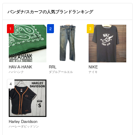
バンダナ/スカーフの人気ブランドランキング
1
2
3
HAV-A-HANK
RRL
NIKE
ハバハンク
ダブルアールエル
ナイキ
4
Harley Davidson
ハーレーダビッドソン