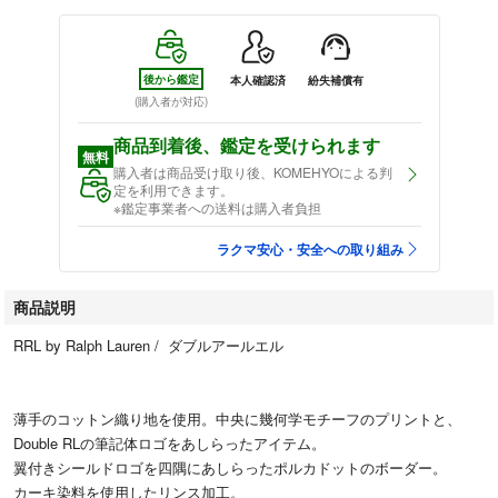
後から鑑定
本人確認済
紛失補償有
(購入者が対応)
商品到着後、鑑定を受けられます
無料
購入者は商品受け取り後、KOMEHYOによる判
定を利用できます。
※鑑定事業者への送料は購入者負担
ラクマ安心・安全への取り組み
商品説明
RRL by Ralph Lauren / ダブルアールエル
薄手のコットン織り地を使用。中央に幾何学モチーフのプリントと、
Double RLの筆記体ロゴをあしらったアイテム。
翼付きシールドロゴを四隅にあしらったポルカドットのボーダー。
カーキ染料を使用したリンス加工。