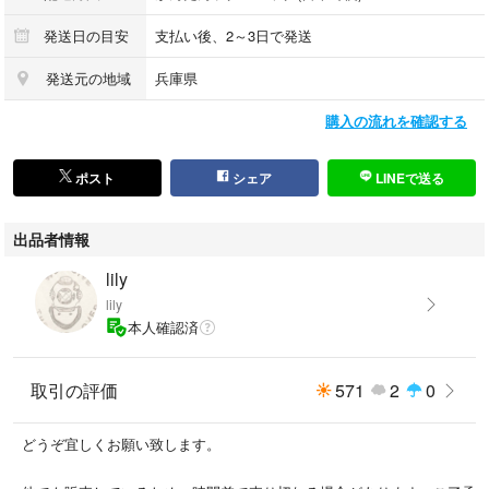
発送日の目安
支払い後、2～3日で発送
発送元の地域
兵庫県
購入の流れを確認する
ポスト
シェア
LINEで送る
出品者情報
lily
lily
本人確認済
取引の評価
571
2
0
どうぞ宜しくお願い致します。