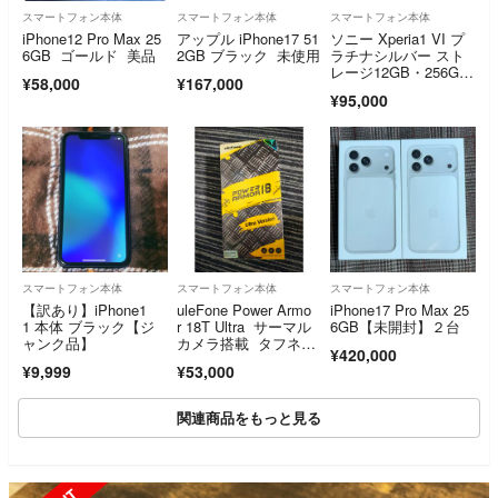
スマートフォン本体
スマートフォン本体
スマートフォン本体
iPhone12 Pro Max 25
アップル iPhone17 51
ソニー Xperia1 VI プ
6GB ゴールド 美品
2GB ブラック 未使用
ラチナシルバー スト
レージ12GB・256G
¥58,000
¥167,000
B SIMフリースマホ X
¥95,000
Q-EC44 S1JPCX
スマートフォン本体
スマートフォン本体
スマートフォン本体
【訳あり】iPhone1
uleFone Power Armo
iPhone17 Pro Max 25
1 本体 ブラック【ジ
r 18T Ultra サーマル
6GB【未開封】２台
ャンク品】
カメラ搭載 タフネス
¥420,000
スマートフォン
¥9,999
¥53,000
関連商品をもっと見る
SOLD OUT