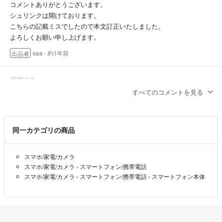
コメントありがとうございます。
シュリンクは開けております。
こちらの記載ミスでしたので本文訂正いたしました。
よろしくお願い申し上げます。
saa
- 約1年前
出品者
質問です。
商品ページに未開封とありますが、シュリンクは開けていない状態で
すべてのコメントを見る
しょうか？
宜しくお願い致します。
同一カテゴリの商品
自由人
- 約1年前
スマホ/家電/カメラ
はじめまして！10000円ごとなりませんか？よろしくおねがいします
スマホ/家電/カメラ
›
スマートフォン/携帯電話
💕🙏✨
スマホ/家電/カメラ
›
スマートフォン/携帯電話
›
スマートフォン本体
けんしん🍭❣️
- 約1年前