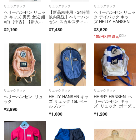
リュックサック
リュックサック
リュックサック
ヘリーハンセン リュッ
【新品未使用・24時間
ヘリーハンセン リュッ
ク キッズ 男児 女児 紺
以内発送】ヘリーハン
ク デイパック キッ
×白【中古】【新入
セン スカルスティン
ズ HELLY HANSEN
荷!】♪
パック15L
¥2,190
¥7,480
¥3,520
(3%)
105円相当還元
リュックサック
リュックサック
リュックサック
ヘリーハンセン リュ
HELLY HANSEN キッ
HERRY HANSEN ヘ
ック
ズ リュック 15L ペー
リーハンセン キッ
ルブルー
ズ リュック ボーダ
¥2,990
ー
¥1,600
¥1,200