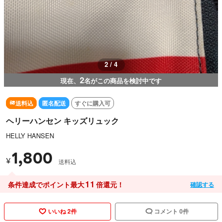
3 / 4
2
現在、
名がこの商品を検討中です
送料込
匿名配送
すぐに購入可
ヘリーハンセン キッズリュック
HELLY HANSEN
1,800
¥
送料込
11
条件達成でポイント最大
倍還元！
確認する
いいね 2件
コメント 0件