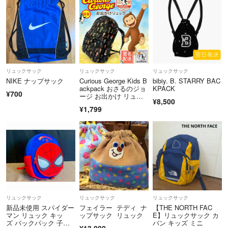
リュックサック
リュックサック
リュックサック
NIKE ナップサック
Curious George Kids B
bibiy. B. STARRY BAC
ackpack おさるのジョ
KPACK
¥700
ージ お出かけ リュッ
¥8,500
ク
¥1,799
リュックサック
リュックサック
リュックサック
新品未使用 スパイダー
フェイラー テディ ナ
【THE NORTH FAC
マン リュック キッ
ップサック リュック
E】リュックサック カ
ズ バックパック 子供
バン キッズ ミニ