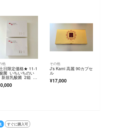
の他
その他
土日限定価格★ 11-1
J's Kami 高麗 90カプセ
酸菌 いちいちのい
ル
 新規乳酸菌 2箱 新
¥17,000
未開封
0,000
送
すぐに購入可