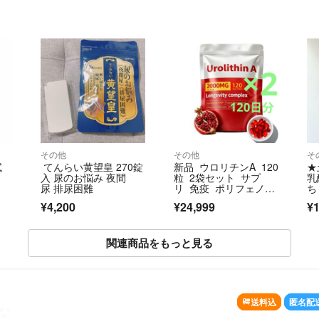
その他
その他
そ
試
てんらい黄望皇 270錠
新品 ウロリチンA 120
★
入 尿のお悩み 夜間
粒 2袋セット サプ
乳
尿 排尿困難
リ 免疫 ポリフェノー
ち
ル 更年期 ザクロ エ
品
¥4,200
¥24,999
¥1
ラグ酸 ミトコンドリ
ア 抗酸化 筋肉
関連商品をもっと見る
SOLD OUT
送料込
匿名配