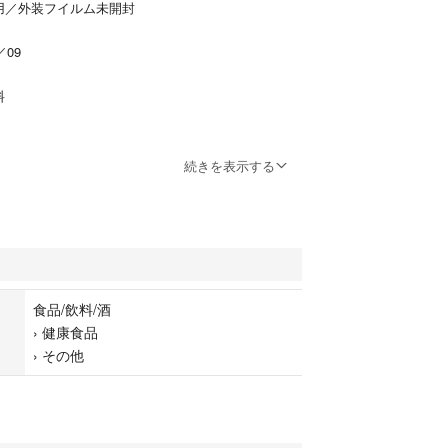
用／外装フイルム未開封
／09
料
ラセンタエキス（豚由来）、L－シトルリン、α-GP
続きを表示する
ホコリン）、植物性キノコキトサン、松樹皮エキス
ールⓇ）、大豆胚芽末（イソフラボン含有）、鮭卵
（プラセンタ様物質）、コエンザイムQ10、α－リ
末（コラーゲン含有）、ゼラチン、グリセリン、グ
ステル、ミツロウ、シクロデキストリン、カラメル
酸、レシチン（大豆由来）、V.C、ナイアシン、パ
食品/飲料/酒
チン、V.B1、V.B6、V.B2、V.B12（原材料の一部
›
健康食品
大豆・鶏肉を含む）
›
その他
――――――――――――
コンセプトにプラセンタ、コラーゲン、ヒアルロン
10、SOP、α-GPC、さらに「ピクノジェノール」