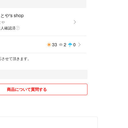
合。身体環境を改善し加齢による様々なお悩みを解
とや's shop
とや
ツファイトと同成分、同パッケージになります。
本人確認済
使用期間目安：約30日分 使用量：１日３〜５粒
,960円 (税込)
33
2
0
応させて頂きます。
ズファイトの特徴
コンセプトにプラセンタ、コラーゲン、ヒアルロン
10、SOP、α-GPC、さらに「ピクノジェノール」
ン」をバランスよく配合したイーズオリジナルの健康
商品について質問する
を改善し加齢による様々なお悩みを解消します。女
方にも効果の期待できる成分をバランスよく配合し
トルは共通デザインです。ご了承ください。