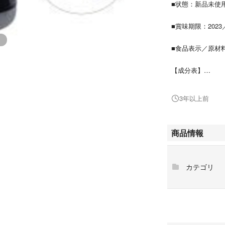
■状態：新品未使
■賞味期限：2023
■食品表示／原材
【成分表】
サフラワー油、プ
C（グリセロホス
3年以上前
末（ピクノジェノ
巣外皮加水分解物
ポ酸、鶏冠抽出物
商品情報
リセリン脂肪酸エ
色素、ヒアルロン
ントテン酸Ca、ビオ
カテゴリ
に乳成分・豚肉・
――――――――
『女性の美力』を
酸、コエンザイムQ