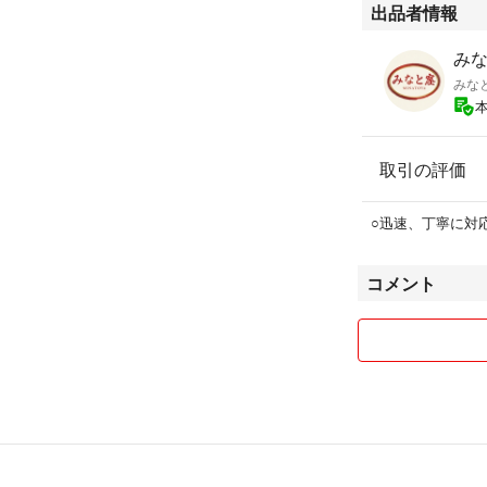
出品者情報
をバランスよく配
消します。
みな
みな
※男性用のジェン
内容量：150粒 
メーカー通常価格 12
取引の評価
○迅速、丁寧に対
◇Koo ウーマン
コメント
『女性の美力』を
酸、コエンザイムQ
と「L-シトルリ
食品。 身体環境
性、男性どちらの
ております。
※パッケージ、ボ