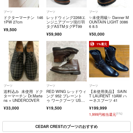
ブーツ
ブーツ
ブーツ
ドクターマーチン 146
レッドウィング2268エ
✨未使用級✨ Danner M
1PW 27cm
ンジニアブーツ現行羽
OUNTAIN LIGHT 3086
タグASTMタグPT99
6 8.5
¥9,500
¥59,980
¥50,000
1%還元
ブーツ
ブーツ
ブーツ
送料込み 未使用 ドク
RED WING レッドウィ
【未使用美品】 SAIN
ターマーチン Dr.Marte
ング 952 プレーント
T LAURENT 13AW ハ
ns × UNDERCOVER
ゥ ワークブーツ USA
ーネスブーツ 41
製
¥33,000
¥19,500
¥199,999
(1%)
1,999円相当還元
CEDAR CRESTのブーツのおすすめ