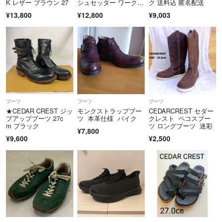
K レザー ブラウン 27
シュセッター ワークブ
ク 送料込 匿名配送
ーツ
¥13,800
¥12,800
¥9,003
ブーツ
ブーツ
ブーツ
★CEDAR CREST ジッ
モンクストラップブー
CEDARCREST セダー
プアップブーツ 27c
ツ 本革仕様 バイク
クレスト ペコスブー
m ブラック
ツ ロングブーツ 迷彩
¥7,800
¥9,600
¥2,500