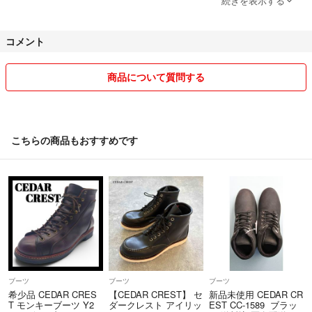
続きを表示する
商品は新品&中古品にかかわらず全て自宅保管のため神経質な方は購入
をご遠慮ください。
コメント
交渉の際に金額を聞かれてこちらが提示しても
コメントもしないで消える方が多すぎるので
商品について質問する
商品のバラ売りや金額の交渉希望の方は
上限金額の提示をよろしくお願いします。
例外を除いてこちらから金額の提示をすることはないです。(バラ売り
こちらの商品もおすすめです
の場合でもしません)
商品が到着してるにも関わらず評価しない方がいますが仕事や旅行で数
日間は留守などすぐに商品を確認できない事情もあると思うのでそうい
う可能性がある場合はメッセージで教えてください。
理由なく評価しない場合は評価に響きます。
よろしくお願いします。
ブーツ
ブーツ
ブーツ
希少品 CEDAR CRES
【CEDAR CREST】 セ
新品未使用 CEDAR CR
T モンキーブーツ Y2
ダークレスト アイリッ
EST CC-1589 ブラッ