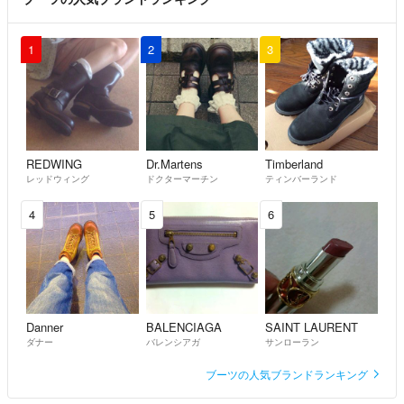
1
2
3
REDWING
Dr.Martens
Timberland
レッドウィング
ドクターマーチン
ティンバーランド
4
5
6
Danner
BALENCIAGA
SAINT LAURENT
ダナー
バレンシアガ
サンローラン
ブーツの人気ブランドランキング