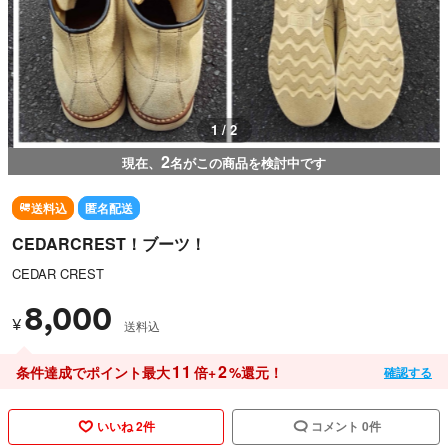
1 / 2
2
現在、
名がこの商品を検討中です
送料込
匿名配送
CEDARCREST！ブーツ！
CEDAR CREST
8,000
¥
送料込
11
2
条件達成でポイント最大
倍+
%還元！
確認する
いいね 2件
コメント 0件