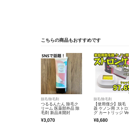
こちらの商品もおすすめです
脱毛/除毛剤
脱毛/除毛剤
つるるんたん 除毛ク
【使用僅少】脱毛
リーム 医薬部外品 除
器 ケノン用 ストロ
毛剤 新品未開封
グ カートリッジ Ve
～8.5用
¥3,070
¥8,680