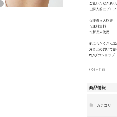
ご覧いただきありが
ご購入前にプロフ
☆即購入大歓迎
☆送料無料
☆新品未使用
他にもたくさん出
おまとめ買いで割
#ひびのショップ
#ひびの雑貨
4ヶ月前
【革新登場・物理
アップグレードさ
物質を一切含まな
商品情報
ソリと比べ、この
傷つけるリスクが
し、肌への負担を
カテゴリ
【超軽量・出張対