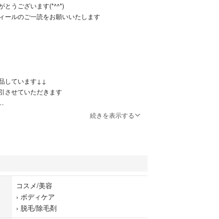
とうございます(*^^*)
ィールのご一読をお願いいたします
品しています↓↓
引させていただきます
続きを表示する
無痛脱毛器】
れたナノテクノロジーを搭載。安全性に優れ、化学
いため、肌への刺激を大幅に抑えます。従来のカミ
無痛脱毛器はより優しい方法で肌の毛を除去。肌を
ほとんどなく、より滑らかで快適な脱毛体験を実現
コスメ/美容
最小限に抑えます。
›
ボディケア
›
脱毛/除毛剤
応・旅行対応】