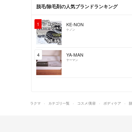
脱毛/除毛剤の人気ブランドランキング
1
KE-NON
ケノン
4
YA-MAN
ヤーマン
ラクマ
カテゴリ一覧
コスメ/美容
ボディケア
脱