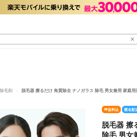
/除毛剤
脱毛器 擦るだけ 角質除去 ナノガラス 除毛 男女兼用 家庭用
送料込
匿名配
脱毛器 擦
除毛 男女