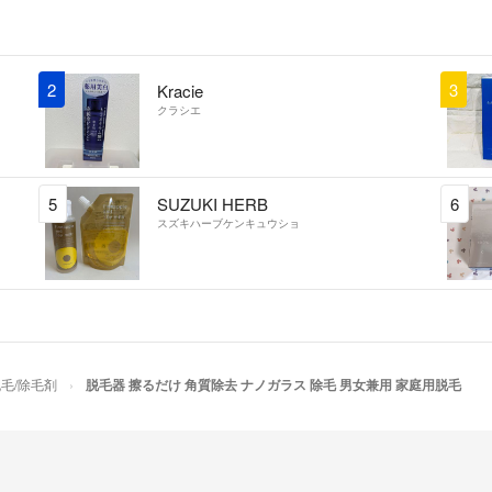
2
3
Kracie
クラシエ
5
SUZUKI HERB
6
スズキハーブケンキュウショ
毛/除毛剤
脱毛器 擦るだけ 角質除去 ナノガラス 除毛 男女兼用 家庭用脱毛