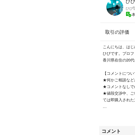
ひび'
ひび
取引の評価
こんにちは、はじ
ひびです。プロフ
香川県在住の20
【コメントについ
★何かご相談など
★コメントなしで
★値段交渉中、ご
ては即購入された
【梱包について】
梱包材にリサイク
コメント
【保管状態】