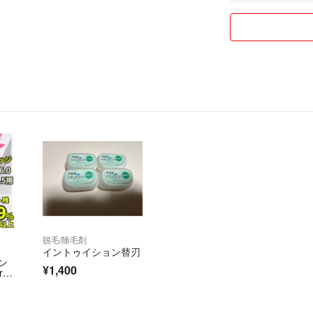
★喫煙なし
★ペットなし
【注意】
●新品未使用品で
●個人の不用品で
ません。
●商品付属のおま
●受け取り評価は
価後の返品や返金
最後までお読みい
脱毛/除毛剤
イントゥイション替刃
ン
¥1,400
r6