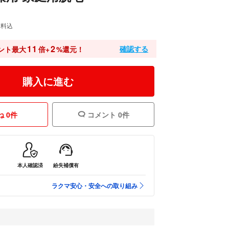
送料込
11
2
確認する
ント最大
倍+
%還元！
購入に進む
 0件
コメント 0件
本人確認済
紛失補償有
ラクマ安心・安全への取り組み