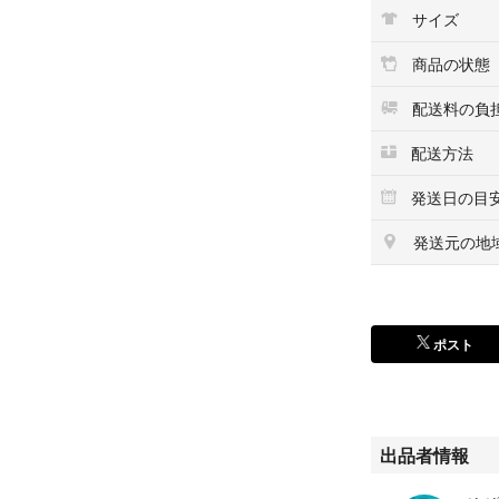
カバンに入れても
サイズ
外出前、旅行先な
す。使用後はその
商品の状態
す。コンパクトで
配送料の負
【使用簡単】
使用方法は簡単で
配送方法
水で直接洗うこと
発送日の目
く拭き取る → 
か拭き取るだけで
発送元の地
【多部位対応＆男
最新の研究開発技
れ、繰り返し使用
ポスト
り滑らかで、痛み
す。太もも、ふく
S251$$627
出品者情報