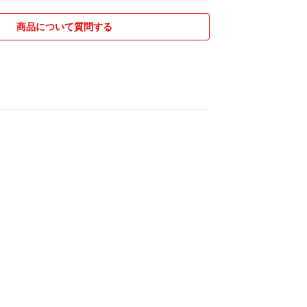
商品について質問する
も写真撮影のため開封している場合がございます。
のやり取りになりますため、メーカーの保証はつき
け特典などへの応募もフリマでの対象外です。
動作確認をした上でお願いいたします。受け取り評
などの対応は致しかねます。
ただきありがとうございました。