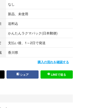
かさばらず、外出や旅行にも最適！お風呂あがりや
なし
ど、シーンを問わずいつでもどこでもサッと使えま
まま水で丸洗い可能なので、いつでも清潔に保てま
新品、未使用
携帯性に優れた、頼れるお手入れアイテムです。
担
送料込
、脱毛初心者でも安心して使用できます。使用後は
かんたんラクマパック(日本郵便)
ができ、いつでも清潔を保てます。使用方法：①軽
安
支払い後、1～2日で発送
②円を描くように優しくマッサージ → ③水で洗い流す
完了！
域
香川県
女兼用】
購入の流れを確認する
術環境にやさしい高品質使用しており、耐久性に優
可能な持続可能な製品です。、本製品の接触面はよ
シェア
LINEで送る
と肌への刺激を最小限に抑え、安心して使用できま
らはぎ、さまざまな部位に使用可能です。