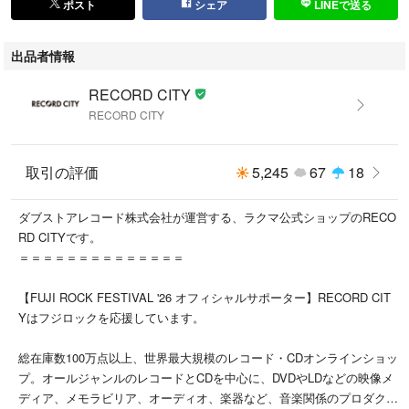
ポスト
シェア
LINEで送る
・本店サイトとは価格、送料が違います
出品者情報
・本店サイト、その他支店のオーダーとは同梱発送できません
RECORD CITY
RECORD CITY
・別倉庫から発送しているため、店頭受け渡しは対応しておりません
・一部商品は他の通販サイトでも販売しているため、ご注文のタイミング
取引の評価
5,245
67
18
によっては商品のご用意ができない場合がございます。
ダブストアレコード株式会社が運営する、ラクマ公式ショップのRECO
・土日祝日はお休みです
RD CITYです。
金曜・祝前日9時以降のご連絡またはご入金は、返答または発送が週明
＝＝＝＝＝＝＝＝＝＝＝＝＝＝
け・祝日明けに順次対応となります。
【FUJI ROCK FESTIVAL '26 オフィシャルサポーター】RECORD CIT
・ご購入後のキャンセルはNG
Yはフジロックを応援しています。
ご購入後のキャンセルはいかなる理由においてもお受けできません。ご了
承の上、ご購入くださいませ。
総在庫数100万点以上、世界最大規模のレコード・CDオンラインショッ
プ。オールジャンルのレコードとCDを中心に、DVDやLDなどの映像メ
・日本郵便(ゆうパック/ゆうメール)によるお届けになります。
ディア、メモラビリア、オーディオ、楽器など、音楽関係のプロダクト