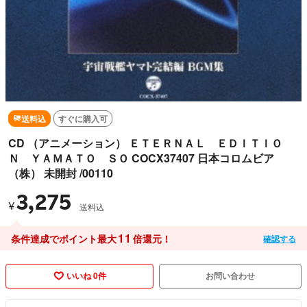
送料込
すぐに購入可
CD （アニメーション） ＥＴＥＲＮＡＬ ＥＤＩＴＩＯ
Ｎ ＹＡＭＡＴＯ ＳＯ COCX37407 日本コロムビア
（株） 未開封 /00110
3,275
¥
送料込
11
条件達成でポイント最大
倍還元！
確認する
いいね 0件
お問い合わせ