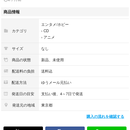
新品 (M)
・コンディション（帯）
商品情報
新品 (M)
・特記事項
エンタメ/ホビー
【未開封】 【帯付き】
カテゴリ
›
CD
›
アニメ
サンプル画像です。実際の商品の画像ではありません
商品写真はバーコード/カタログ番号に対応したサンプル画像ですので、
サイズ
なし
お送りする商品の画像ではありません。
商品の状態
新品、未使用
帯やライナーなどの付属品は、特記事項に記載されている場合のみ含まれ
配送料の負担
送料込
ます。
配送方法
ゆうメール元払い
プロモやカラーレコードなどの仕様についても、該当する場合のみ特記事
項に記載しています。
発送日の目安
支払い後、4～7日で発送
発送元の地域
東京都
購入の流れを確認する
【ご購入前に必ずご確認ください】