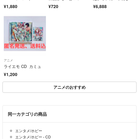
商品詳細ページ、または取引ページよりお問い合わせボタン押下＞問い
・非常に良い(EX)(Excellent)
ｘ ｚｅｒｏ～
¥1,880
¥720
¥6,888
合わせフォームよりお問い合わせください。
中古盤として美品な状態。わずかな経年を感じるものの傷みを感じさせな
受付時間：平日12:00～18:00(土日祝休み)
い、当店基準で最高の状態
＝＝＝＝＝＝＝＝＝＝＝＝＝＝
こちらのアカウントはラクマ公式パートナーのダブストアレコード株式
・良い(VG+)(Very Good Plus)
会社によって運営されています。
丁寧に扱われた中古品で、軽い使用感がみられる。
▼特商法
https://fril.jp/ts/official/law/a370/
・可(VG)(Acceptable)
▼返品特約
使い込まれた中古品で、「良い」よりもさらに使用感がみられる。
アニメ
https://fril.jp/ts/official/law/a370/#return_policy
ライエモ CD カミュ
・悪い(VG-)(Bad)
¥1,200
状態が悪いアイテム。使用の保障はなく、再生不可、針飛び、目立つノイ
ズがあるかもしれない。状態によるクレーム不可。返品不可。
アニメのおすすめ
・非常に悪い(G)(Very Bad)
「悪い」よりさらに状態が悪いアイテム。使用の保障はなく、再生不可、
針飛び、目立つノイズがあるかもしれない。状態によるクレーム不可。返
同一カテゴリの商品
品不可。
エンタメ/ホビー
・ジャンク(Fair)(Junk/Fair)
エンタメ/ホビー
›
CD
割れている、反っている、水ダメージがある、カビ、ジャケットが分離し