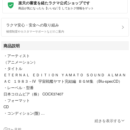
楽天の審査を経たラクマ公式ショップです
商品が気になったら【いいね♡】しておトク情報をゲット
ラクマ安心・安全への取り組み
補償制度やカスタマーサポートなどのご案内
商品説明
・アーティスト
（アニメーション）
・タイトル
ＥＴＥＲＮＡＬ ＥＤＩＴＩＯＮ ＹＡＭＡＴＯ ＳＯＵＮＤ ＡＬＭＡＮ
ＡＣ １９８３－IV 宇宙戦艦ヤマト完結編 ＢＧＭ集 （Blu-specCD）
・レーベル・型番
日本コロムビア（株） COCX37407
・フォーマット
CD
・コンディション(盤)
新品 (M)
続きを表示する
・コンディション(ジャケット)
2ヶ月前