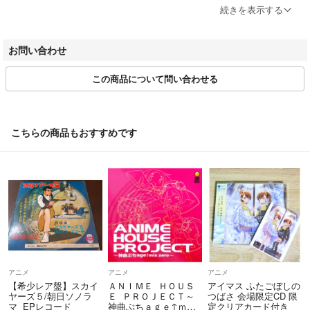
を幅広く取り扱っています。
・中古品であることをご理解ください
続きを表示する
当ストアでは中古商品を主に販売しております。中古品であることをご理
【ご購入前に必ずご確認ください】
解の上ご購入ください。また、一部商品はRecordCityオンラインストアで
お問い合わせ
・本店サイトとは価格、送料が違います
試聴可能です。
・本店サイト、その他支店のオーダーも含め、同梱発送はいたしかねま
この商品について問い合わせる
す
・返品について
・一部商品は他の通販サイトでも販売しているため、ご注文のタイミン
お客様のご都合による返品は一切承っておりません。
グによっては商品のご用意ができない場合がございます。
表記の内容と実際の商品に相違がある場合、また針飛び等で返品をご希望
・中古品であることをご理解ください
される場合は、商品の到着後1週間以内にご連絡ください。商品の返送を
こちらの商品もおすすめです
当ストアではお客様よりお譲りいただいた中古商品を主に販売しており
こちらで確認後、キャンセル・返金を行います。
ます。中古品であることをご理解の上ご購入ください。
コンディションVG以下の商品は返品できません。プレイに影響のない表
・土日祝日はお休みです
面のこすれ傷、プレス起因のノイズ盤は返品の対象外です。
金曜・祝前日9時以降のご連絡またはご注文は、返答または発送が週明
け・祝日明けの対応となります。
・日本郵便(ゆうパック/ゆうメール)によるお届けになります。
・お客様のご都合による商品の返品は一切承っておりません。
【コンディション表記】
記載内容と実際の商品に相違がある場合、また不具合などで返品をご希
望される場合は、商品の到着後1週間以内にご連絡ください。
・ほぼ新品(M-)(Like New)
アニメ
アニメ
アニメ
完全な新品。未使用。当店ではほぼ使用しません
【希少レア盤】スカイ
ＡＮＩＭＥ ＨＯＵＳ
アイマス ふたごぼしの
ヤーズ５/朝日ソノラ
Ｅ ＰＲＯＪＥＣＴ～
つばさ 会場限定CD 限
■お問い合わせについて
マ EPレコード
神曲ぶちａｇｅ↑ｍｉ
定クリアカード付き