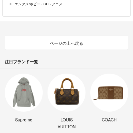
エンタメ/ホビー
›
CD
›
アニメ
ている、ひどい書き込み、ひどい擦れなど最低の状態。使用の保障はな
く、再生不可、針飛び、目立つノイズがあるかもしれない。状態によるク
レーム不可。返品不可。
・ジャンク(Poor)(Junk/Poor)
割れている、反っている、水ダメージがある、カビ、ジャケットが分離し
ページの上へ戻る
ている、ひどい書き込み、ひどい擦れなど最低の状態。使用の保障はな
く、再生不可、針飛び、目立つノイズがあるかもしれない。状態によるク
レーム不可。返品不可。
注目ブランド一覧
Supreme
LOUIS
COACH
VUITTON