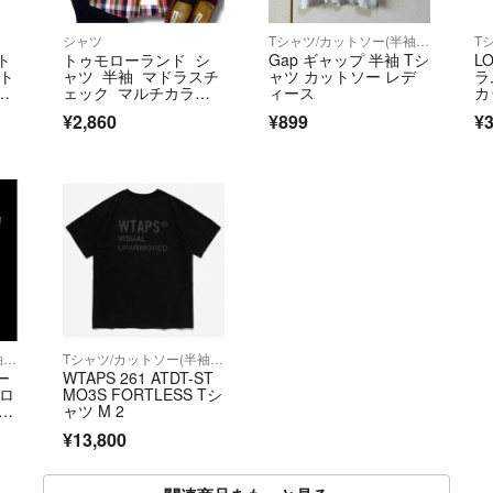
シャツ
Tシャツ/カットソー(半袖/袖なし)
 ト
トゥモローランド シ
Gap ギャップ 半袖 Tシ
L
ット
ャツ 半袖 マドラスチ
ャツ カットソー レデ
ラ
ジ
ェック マルチカラ
ィース
カ
ス
ー ボタンダウン M
52
¥2,860
¥899
¥3
プス
9/6
イビ
Tシャツ/カットソー(半袖/袖なし)
Tシャツ/カットソー(半袖/袖なし)
ー
WTAPS 261 ATDT-ST
ンロ
MO3S FORTLESS Tシ
品タ
ャツ M 2
¥13,800