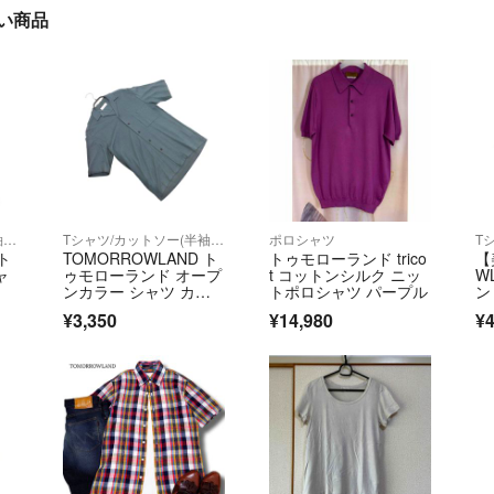
近い商品
Tシャツ/カットソー(半袖/袖なし)
Tシャツ/カットソー(半袖/袖なし)
ポロシャツ
 ト
TOMORROWLAND ト
トゥモローランド trico
【
ャ
ゥモローランド オープ
t コットンシルク ニッ
W
ンカラー シャツ カッ
トポロシャツ パープル
ン
古】
トソー sizeXS/緑 ■
ツ 
¥3,350
¥14,980
¥4
◆ メンズ
ン