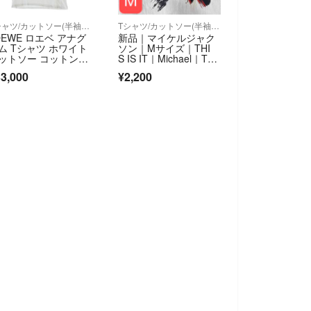
Tシャツ/カットソー(半袖/袖なし)
Tシャツ/カットソー(半袖/袖なし)
OEWE ロエベ アナグ
新品｜マイケルジャク
ム Tシャツ ホワイト
ソン｜Mサイズ｜THI
ットソー コットン H
S IS IT｜Michael｜Tシ
6Y22X75
ャツ｜綿100%
3,000
¥2,200