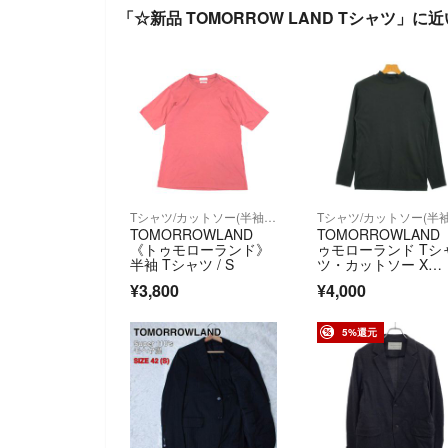
「☆新品 TOMORROW LAND Tシャツ」に
Tシャツ/カットソー(半袖/袖なし)
TOMORROWLAND
TOMORROWLAND
《トゥモローランド》
ゥモローランド Tシ
半袖 Tシャツ / S
ツ・カットソー X
S 黒 【古着】【中
¥3,800
¥4,000
【送料無料】
5%還元