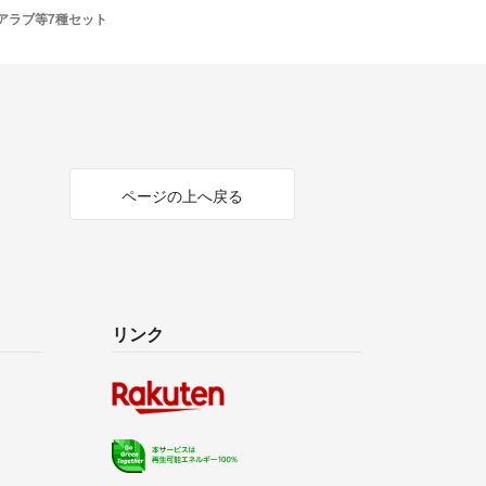
勤務のため、即レスできないこともあります。
アラブ等7種セット
に購入いただいたものを、翌朝の出勤時に発送する
ます！
ってリサイクル梱包を心がけています。その分、お
ページの上へ戻る
で、ご理解をお願いします！
て
送料分の値引きをさせていただきますので、ご希望
コメントよりご連絡ください。
リンク