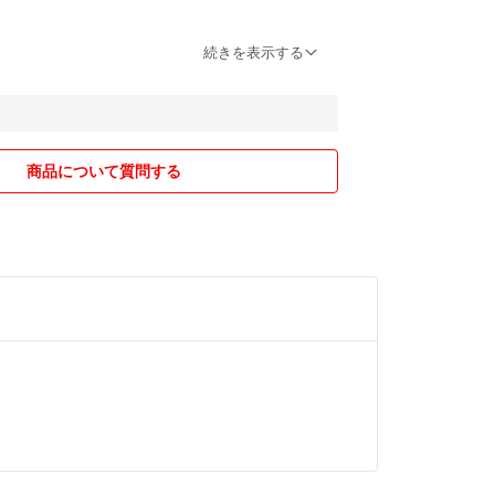
送します
続きを表示する
かるため、植物の状態が発送中に変化することもご
アーズ錦
お知らせください。
レス
商品について質問する
子向けどちらもあります。ほとんど中古になります
ないものを販売します。
ど
て