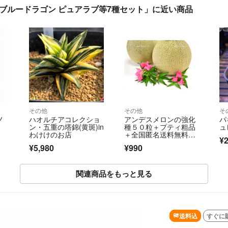
 ブルードラゴン ピュアラブ等7種セット」に近い商品
その他
その他
そ
ノ
ハオルチアコレクショ
アンデスメロンの強化
パ
ン・五重の塔錦(黄斑)in
種５０粒＋プティ粗品
ュ
わけけのお店
＋全国匿名送料無料、
¥2
同梱可能です ☘
¥5,980
¥990
関連商品をもっと見る
SOLD OUT
送料込
すぐに