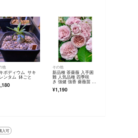
の他
その他
キポディウム サキ
新品種 茶薔薇 入手困
レンタム 鉢ごと
難 人気品種 四季咲
き 強健 強香 薔薇苗 バ
,180
ラ苗
¥1,190
購入可