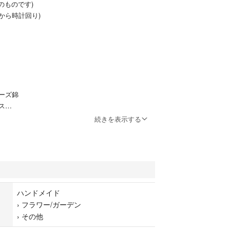
のものです)
上から時計回り)
ーズ錦
ス
続きを表示する
き苗(根つき)とネックレスをセットにしました^_^
=
送ります。
ん。
=
状のものになります。6センチの鉢に入っています。
ハンドメイド
ていますので、お店で買うような完璧な商品ではあ
›
フラワー/ガーデン
状態を確認ください。
›
その他
微根のもあります。多少土がついていることがあり