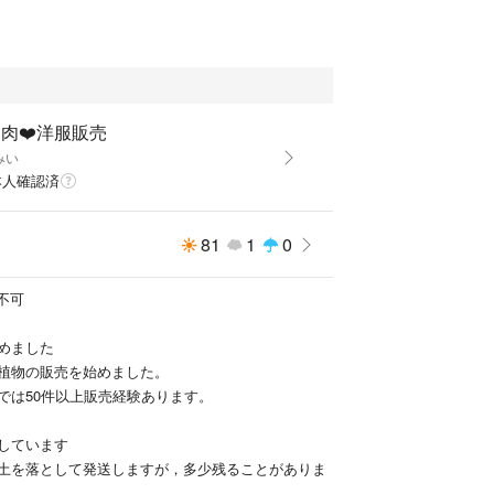
願いいたします。
ため、親葉があるものは親葉もつけた状態で発送し
れてしまう可能性もあります)。
る、または、ないものは、親葉なしで送ります。
多肉❤️洋服販売
みい
届けします。お届け日数が極力短くなるように金〜
本人確認済
予定です。
方のご購入お待ちしております。
わかるように種類ごとに名前をつけて、再利用フー
81
1
0
、箱に入れて送ります。
送不可
めました
植物の販売を始めました。
では50件以上販売経験あります。
しています
土を落として発送しますが，多少残ることがありま