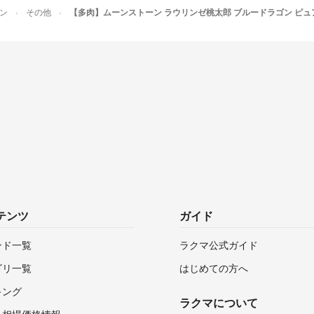
平日はフルタイム
ン
その他
【多肉】ムーンストーン ラウリンゼ桃太郎 ブルードラゴン ピュ
☆発送について
基本、前日夜まで
ことを心がけてい
☆梱包について
家にある資材を使
安く出品しますの
☆お値引きについ
同梱可能な場合、
がありましたら、
テンツ
ガイド
ンド一覧
ラクマ公式ガイド
ゴリ一覧
はじめての方へ
キング
ラクマについて