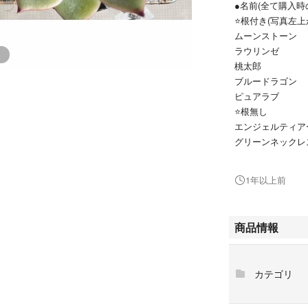
●名前(全て購入時
⭐️根付き(写真左
ムーンストーン
ラウリンゼ
桃太郎
ブルードラゴン
ピュアラブ
⭐️根無し
エンジェルティア
グリーンネックレ
葉挿しから育てた抜
1年以上前
=============
写真の苗の現物を
土、鉢はつきませ
商品情報
=============
●商品は写真の現
素人が趣味で育て
カテゴリ
りません。写真で
●根つきのものは