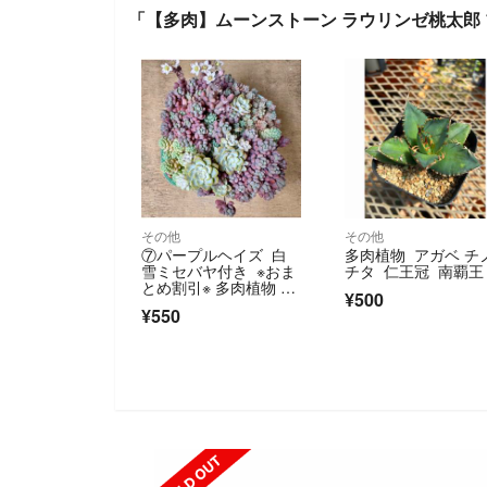
「【多肉】ムーンストーン ラウリンゼ桃太郎
その他
その他
⑦パープルヘイズ 白
多肉植物 アガベ チ
雪ミセバヤ付き ※おま
チタ 仁王冠 南覇王
とめ割引※ 多肉植物 セ
¥500
ダム カット苗
¥550
SOLD OUT