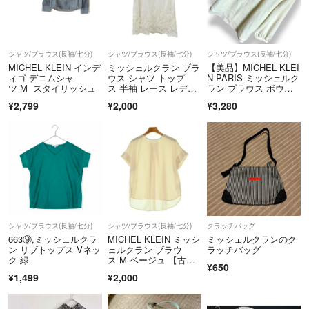
15000円〜→300円引き
購入前にコメント欄で
フォローしましたとお伝えください
(※ご購入後は割引出来ません)
シャツ/ブラウス(長袖/七分)
シャツ/ブラウス(長袖/七分)
シャツ/ブラウス(長袖/七分)
不定期にゲリラセール開催しますので
MICHEL KLEIN インデ
ミッシェルクラン ブラ
【美品】MICHEL KLEI
見逃したくない方はフォローして要チェック❤️
ィゴ デニムシャ
ウス シャツ トップ
N PARIS ミッシェルク
ツ M スタイリッシュ
ス 半袖 レース レディ
ラン ブラウス ボウタ
ース 38サイズ ベージ
イ シフォン とろみ フ
¥2,799
¥2,000
¥3,280
❇️2個以上のご購入♡
ュ MICHEL KLEIN
ォーマル 白 M【38】
商品個数によって
おまとめ割引できますので
お気軽にコメントください
❇️購入について
24時間即購入OK✌️早い者勝ちです❣️
コメント欄で交渉中でも、ラクマのルール通り先に購入された方優先に
シャツ/ブラウス(長袖/七分)
シャツ/ブラウス(長袖/七分)
クラッチバッグ
なります。
663⑨,ミッシェルクラ
MICHEL KLEIN ミッシ
ミッシェルクランのク
ン リブトップス Vネッ
ェルクラン ブラウ
ラッチバッグ
❇️発送について
ク 緑
ス M ベージュ 【古
¥650
着】【中古】【送料無
原則として48時間以内に発送します。
¥1,499
¥2,000
料】
ラクマパック(日本郵便)⇔ラクマパック(ヤマト運輸)へ変更する場合も
ございます。