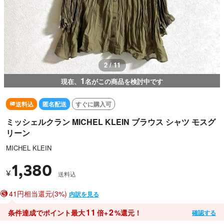
3 / 11
1
現在、
名がこの商品を検討中です
送料込
匿名配送
すぐに購入可
ミッシェルクラン MICHEL KLEIN ブラウス シャツ モスグ
リーン
MICHEL KLEIN
1,380
¥
送料込
41円相当還元(3%)
内訳を見る
11
2
条件達成でポイント最大
倍+
%還元！
確認する