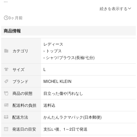
続きを表示する
◆ブランド
3ヶ月前
MICHEL KLEIN
ミッシェルクラン
商品情報
◆カラー
レディース
モスグリーン
カテゴリ
›
トップス
›
シャツ/ブラウス(長袖/七分)
＊商品写真のお色は撮影時の光の具合などで
多少の違いがございます。ご了承ください。
サイズ
L
◆サイズ
ブランド
MICHEL KLEIN
40
商品の状態
目立った傷や汚れなし
◆実寸（cm）
配送料の負担
送料込
肩幅:34
身幅:46
配送方法
かんたんラクマパック(日本郵便)
袖丈:44
着丈:58
発送日の目安
支払い後、1～2日で発送