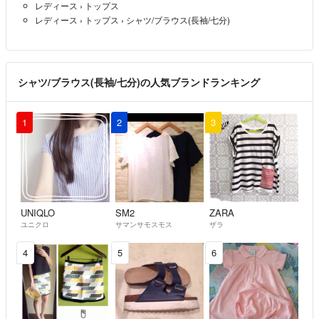
レディース
›
トップス
レディース
›
トップス
›
シャツ/ブラウス(長袖/七分)
シャツ/ブラウス(長袖/七分)の人気ブランドランキング
1
2
3
UNIQLO
SM2
ZARA
ユニクロ
サマンサモスモス
ザラ
4
5
6