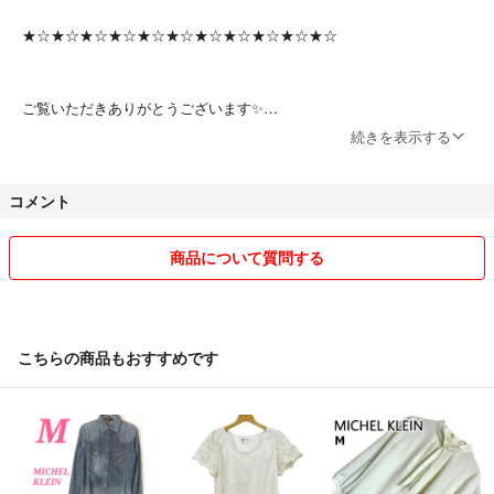
※検品した上で出品しておりますが、
古着という性質上、把握しきれないダメージや汚れがある場合がござい
★☆★☆★☆★☆★☆★☆★☆★☆★☆★☆★☆
ます。
※保管上または梱包でのシワはご容赦ください。
ご覧いただきありがとうございます✨
◆発送方法
続きを表示する
ゆうゆうメルカリ便
古着やアパレル、雑貨などのファッションをメインに断捨離出品してお
厚い衣類の場合、圧縮袋を使用させていただきます。
ります★★
コメント
中古品から未使用品まで幅広く扱っています。
できる限り商品の詳細は記載しておりますが、
$$1350
不明点などありましたら、お気軽にコメントくださいね！
商品について質問する
500＊215＊5=c46
お値下げ交渉→大歓迎❤️
カラー···グリーン
即購入大歓迎❤️
↓↓↓フォロー割、おまとめ割あります↓↓↓
こちらの商品もおすすめです
素材···コットン
❇️フォロワー様限定割引❇️
透け感···透け感なし
1000~2999円→50円引き
3000円〜→100円引き
季節···春夏
8000円〜→200円引き