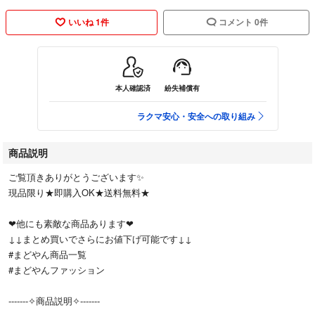
いいね 1件
コメント 0件
本人確認済
紛失補償有
ラクマ安心・安全への取り組み
商品説明
ご覧頂きありがとうございます✨
現品限り★即購入OK★送料無料★
❤︎他にも素敵な商品あります❤︎
↓↓まとめ買いでさらにお値下げ可能です↓↓
#まどやん商品一覧
#まどやんファッション
-------✧商品説明✧-------