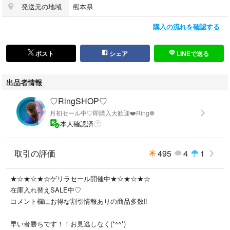
発送元の地域
熊本県
購入の流れを確認する
＊平置き寸法です。
＊若干の誤差がある場合はございますがご了承ください。
写真最後に採寸表もございます。
ポスト
シェア
LINEで送る
◆状態
出品者情報
used
目立った傷や汚れはありません。
♡RingSHOP♡
月初セール中♡即購入大歓迎❤️Ring❁
◆素材
本人確認済
ポリエステル100%
取引の評価
495
4
1
レース部分
コットン100%
綿100%
★☆★☆★☆ゲリラセール開催中★☆★☆★☆
在庫入れ替えSALE中♡
◆備考
コメント欄にお得な割引情報ありの商品多数‼️
早い者勝ちです！！お見逃しなく(*^^*)