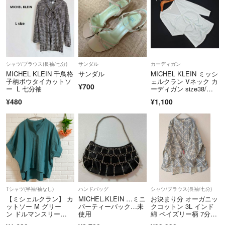
普通郵便は到着までに1週間ほどかかる場合もございます。
ご希望の発送方法があればご購入前にコメントください。
❇️梱包について
簡易包装でコンパクトにお届けします。
梱包資材がリサイクルだったり、圧縮したり、箱から出して発送するこ
シャツ/ブラウス(長袖/七分)
サンダル
カーディガン
MICHEL KLEIN 千鳥格
サンダル
MICHEL KLEIN ミッシ
ともございます。
子柄ボウタイカットソ
ェルクラン Vネック カ
¥700
ー L 七分袖
ーディガン size38/水
❇️新品の電化製品について
色 ■◇ レディース
¥480
¥1,100
新品未開封でお届けする為に、動作未確認です。
初期不良や動作確認はメーカー様へお問い合わせ下さい。
また、保証や交換の書面が入っている場合もございますが、こちらも直
接メーカー様へご連絡してください。
当方では一切の保証に対応する事が出来ません。
事前にご了承の上、ご購入をお願いいたします。
Tシャツ(半袖/袖なし)
ハンドバッグ
シャツ/ブラウス(長袖/七分)
❇️お取引完了後の対応はいたしかねます。
【ミシェルクラン】 カ
MICHEL.KLEIN …ミニ
お決まり分 オーガニッ
ットソー M グリー
パーティーバック…未
クコットン 3L インド
何かございましたら、必ず受け取り評価前にご連絡ください。
ン ドルマンスリー
使用
綿 ペイズリー柄 7分
ブ 前ボタン 美品
袖 シャツ ブラウス 大