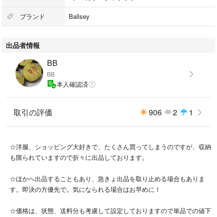
自宅保管ですので細かいことを気にされる神経質な方、完ぺきを求められ
る方はご遠慮ください。
ブランド
Ballsey
その分、格安出品しますのでよろしくお願いします。
出品者情報
★ほかにもいろいろ出品しておりますのでご覧ください☆
#ニットジャケット
BB
#カーディガン
BB
#ユナイテッドアローズ
本人確認済
#TOMORROWLAND
取引の評価
906
2
1
☆洋服、ショッピング大好きで、たくさん買ってしまうのですが、収納
も限られていますので折々に出品しております。
☆ほかへ出品することもあり、急きょ出品を取り止める場合もありま
す。即決の方優先で。気になられる場合はお早めに！
☆価格は、状態、送料分も考慮して設定しておりますので単品での値下