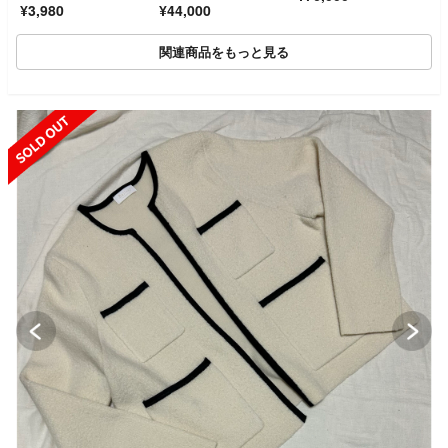
¥3,980
¥44,000
ト ワンボタン L 40 ネ
ト ブラウン 80,300
イビー 紺 麻
関連商品をもっと見る
SOLD OUT