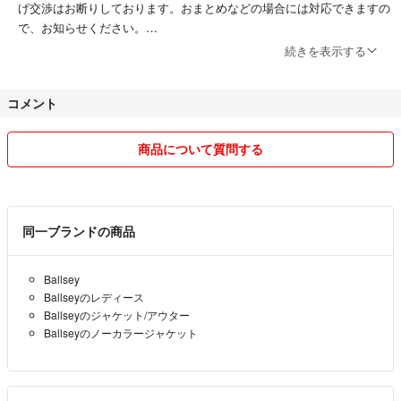
げ交渉はお断りしております。おまとめなどの場合には対応できますの
で、お知らせください。
続きを表示する
※こちらを未読での値段交渉にはお答えできかねますのでご了承くださ
い※
コメント
☆送料込みは、原則安くて早い方法での発送となりますので、ご理解く
ださい。気になられる方は先に配送手段のリクエストをください。費用
商品について質問する
がかかる場合は価格変更させていただきます。配送について後からクレ
ームや悪評価される方はお取引をお断りします。
☆特筆すべき状態は詳しく説明文に書くようにしてますが、あくまで主
同一ブランドの商品
観です。感じ方には個人差がありますので、ご理解下さい。見落としが
ある場合もあります。説明、画像(拡大してよくご覧ください)よくご確
Ballsey
認の上、納得されてからよろしくお願いします。気になられる方は遠慮
Ballseyのレディース
なくご質問ください。
Ballseyのジャケット/アウター
Ballseyのノーカラージャケット
☆仕事、育児しながら、ぼちぼちと作業しています。すぐに対応できな
い場合もありますが、誠意を持って取引させていただきます。