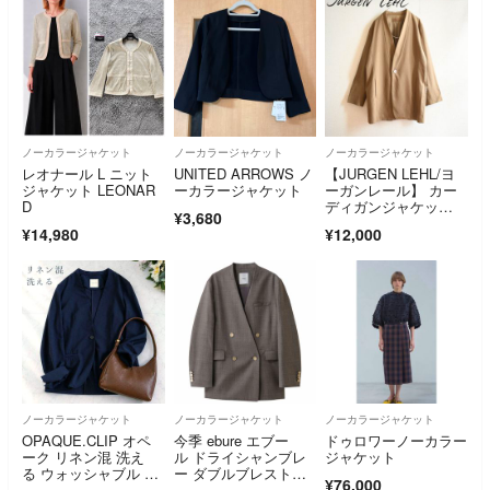
ノーカラージャケット
ノーカラージャケット
ノーカラージャケット
レオナール L ニット
UNITED ARROWS ノ
【JURGEN LEHL/ヨ
ジャケット LEONAR
ーカラージャケット
ーガンレール】 カー
D
ディガンジャケッ
¥3,680
ト ベージュ フリーサ
¥14,980
¥12,000
イズ ヴィンテージ
ノーカラージャケット
ノーカラージャケット
ノーカラージャケット
OPAQUE.CLIP オペ
今季 ebure エブー
ドゥロワーノーカラー
ーク リネン混 洗え
ル ドライシャンブレ
ジャケット
る ウォッシャブル ノ
ー ダブルブレストノ
¥76,000
ーカラージャケッ
ーカラージャケッ