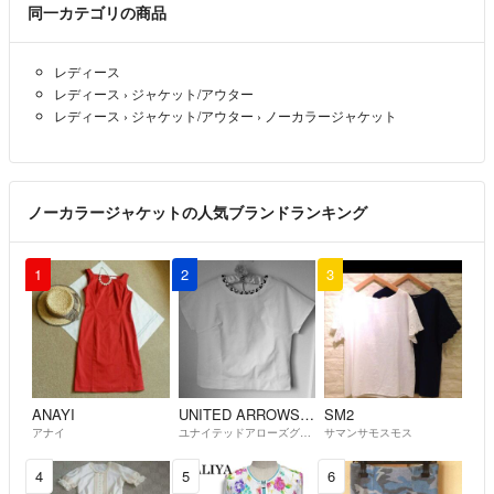
☆★普通、悪い評価について
同一カテゴリの商品
事前にお問い合わせや確認もなく、一方的に普通や悪い評価をされる方
がいて困っています。あくまで状態も含めて価格設定し、可能な限り説
レディース
明させていただいております。細心の注意は払っておりますが、説明文
レディース
›
ジャケット/アウター
や画像でお伝えしきれていない問題がございましたら、返品も承ります
レディース
›
ジャケット/アウター
›
ノーカラージャケット
ので、まず取引メッセージからお願いします。
一方的に評価される方は、今後一切お取引をお断りします。
☆清潔で丁寧で気持ちの良い取引ができるよう心がけております。よろ
ノーカラージャケットの人気ブランドランキング
しくお願いします。
1
2
3
ANAYI
UNITED ARROWS green label relaxing
SM2
アナイ
ユナイテッドアローズグリーンレーベルリラクシング
サマンサモスモス
4
5
6