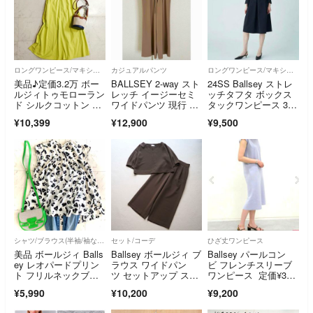
ロングワンピース/マキシワンピース
カジュアルパンツ
ロングワンピース/マキシワンピース
美品♪定価3.2万 ボー
BALLSEY 2-way スト
24SS Ballsey ストレ
ルジィトゥモローラン
レッチ イージーセミ
ッチタフタ ボックス
ド シルクコットン ワ
ワイドパンツ 現行 ボ
タックワンピース 3
ンピース
ールジィ
6 紺
¥10,399
¥12,900
¥9,500
シャツ/ブラウス(半袖/袖なし)
セット/コーデ
ひざ丈ワンピース
美品 ボールジィ Balls
Ballsey ボールジィ ブ
Ballsey パールコン
ey レオパードプリン
ラウス ワイドパン
ビ フレンチスリーブ
ト フリルネックブラ
ツ セットアップ スト
ワンピース 定価¥352
ウス 36
レッチ
00
¥5,990
¥10,200
¥9,200