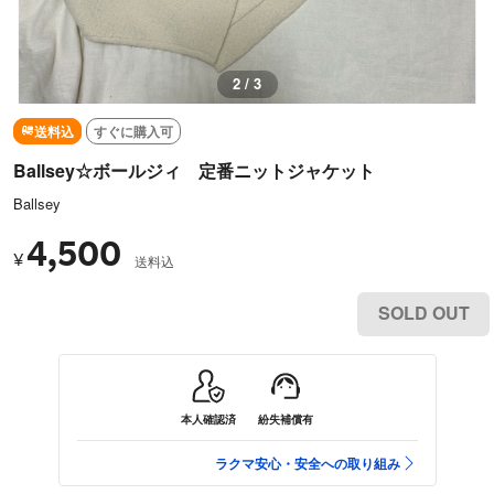
3 / 3
送料込
すぐに購入可
Ballsey☆ボールジィ 定番ニットジャケット
Ballsey
4,500
¥
送料込
SOLD OUT
本人確認済
紛失補償有
ラクマ安心・安全への取り組み