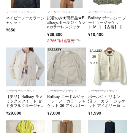
ノーカラージャケット
ノーカラージャケット
ノーカラージャケット
ネイビーノーカラージ
試着のみ★現行品★B
Ballsey ボールジー ノ
ャケット
allsey/ボールジィ Viol
ーカラージャケッ
aカラーレスジャケッ
ト M 白 【古着】【中
¥650
ト36
古】【送料無料】
¥39,800
¥10,400
(7%)
2,786円相当還元
ノーカラージャケット
ノーカラージャケット
ノーカラージャケット
【美品】Ballsey ラメ
Ballsey ニードルジャ
ボールジィ リネン
ミックスツイード セ
ージーノーカラージャ
混 ノーカラー ジャケ
ミダブルクルージャケ
ケット 36 アイボリー
ット アイボリー系 3
ット
8 M 羽織り
¥29,800
¥7,000
¥1,999