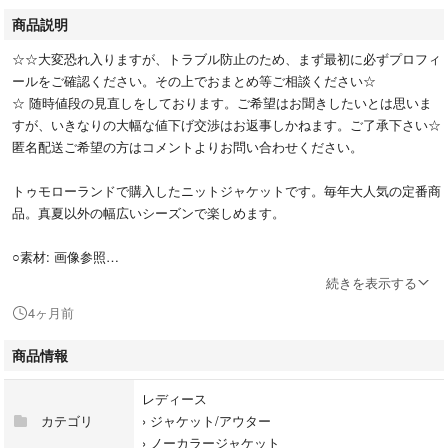
商品説明
☆☆大変恐れ入りますが、トラブル防止のため、まず最初に必ずプロフィ
ールをご確認ください。その上でおまとめ等ご相談ください☆
☆ 随時値段の見直しをしております。ご希望はお聞きしたいとは思いま
すが、いきなりの大幅な値下げ交渉はお返事しかねます。ご了承下さい☆
匿名配送ご希望の方はコメントよりお問い合わせください。
トゥモローランドで購入したニットジャケットです。毎年大人気の定番商
品。真夏以外の幅広いシーズンで楽しめます。
○素材: 画像参照
続きを表示する
○サイズ: Sとの表記ですが、ONE SIZEで、通常Mサイズでもジャケット
4ヶ月前
としてニットやブラウスと重ね着できます。
商品情報
○カラー：オフホワイト×ブラックのパイピング
レディース
☆一シーズン数回着用したのみできれいですが、ニット素材特有のよれな
カテゴリ
›
ジャケット/アウター
どはあります。
›
ノーカラージャケット