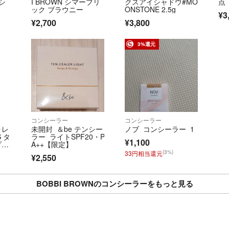
シ
I BROWN シマーブリ
クスアイシャドウ#MO
点
ック ブラウニー
ONSTONE 2.5g
¥3
¥2,700
¥3,800
3%還元
コンシーラー
コンシーラー
ォレ
未開封 ＆be テンシー
ノブ コンシーラー 1
 タ
ラー ライトSPF20・P
¥1,100
プル
A++【限定】
ーラ
(3%)
33円相当還元
¥2,550
ジ
BOBBI BROWNのコンシーラーをもっと見る