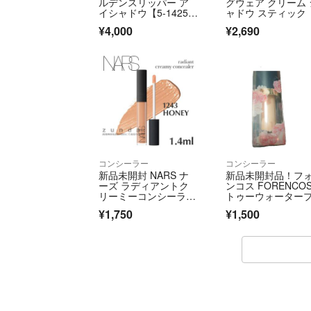
ルデンスリッパー ア
グウェア クリーム 
イシャドウ【5-1425-1
ャドウ スティック
5】
¥4,000
¥2,690
コンシーラー
コンシーラー
新品未開封 NARS ナ
新品未開封品！フ
ーズ ラディアントク
ンコス FORENCOS
リーミーコンシーラ
トゥーウォーター
ー #1243 ハニー 1.4m
ーフスカーコンシ
¥1,750
¥1,500
l ミニサイズ ピーチベ
ー 01 ライトベー
ースカラー
ュ ベースメイク