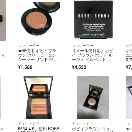
コンシーラー
コンシーラー
化
キ
★未使用 ボビイブラ
【メール便対応】ボビ
ボ
ティ
ウン クリーミーコン
イ ブラウン ポット ル
エ
シーラー サンド 部分
ージュ ベルベット マ
&
用ファンデーション
ット ペタルピンク 8.5
ス 
¥1,580
¥4,532
¥7
g
アイシャドウ
アイシャドウ
コ
ン
5664 4.5回使用 BOBB
ボビイブラウン リュ
m