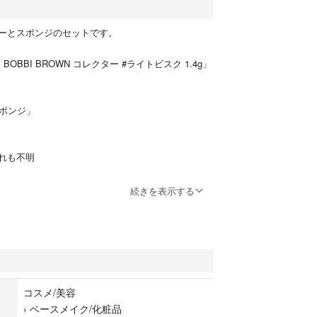
ーとスポンジのセットです。
BOBBI BROWN コレクター #ライトビスク 1.4g」
スポンジ」
れも不明
続きを表示する
ン
粧品
コスメ/美容
›
ベースメイク/化粧品