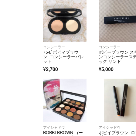
コンシーラー
コンシーラー
754/ ボビィブラウ
ボビーブラウン ス
ン コンシーラーパレ
ンコンシーラース
ット
ック サンド
¥2,700
¥5,000
アイシャドウ
アイシャドウ
BOBBI BROWN ゴー
ボビイブラウン ロ