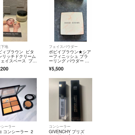
粧下地
フェイスパウダー
ビィブラウン ビタ
ボビイブラウン★シア
ンリッチドクリーム
ーフィニッシュ ブラ
フェイスベース プラ
ーリング パウダー パ
50ml
ールピンク
,200
¥5,500
ンシーラー
コンシーラー
ac コンシーラー 2
GIVENCHY プリズ