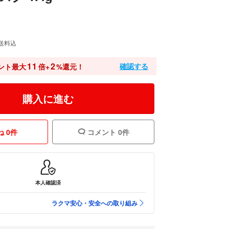
送料込
11
2
確認する
ント最大
倍+
%還元！
購入に進む
 0件
コメント 0件
本人確認済
ラクマ安心・安全への取り組み