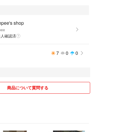
npee's shop
pee
本人確認済
7
0
0
商品について質問する