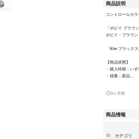
商品説明
コントロールカラ
「ボビイ ブラウン 
ボビイ・ブラウン
「&be ブラック
【商品状態】
・購入時期：いず
・残量：新品
#ボビイ・ブラウ
3ヶ月前
#コスメ/美容
#ベースメイク/化
#コンシーラー
商品情報
#メイクアップ
カテゴリ