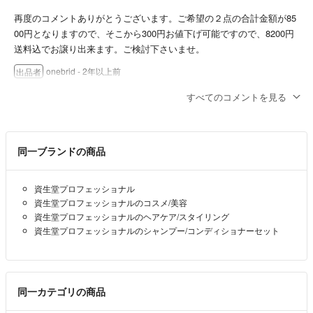
再度のコメントありがとうございます。ご希望の２点の合計金額が85
00円となりますので、そこから300円お値下げ可能ですので、8200円
送料込でお譲り出来ます。ご検討下さいませ。
onebrid
- 2年以上前
出品者
すべてのコメントを見る
200ｇの方でお願いしたいです。
リク
- 2年以上前
同一ブランドの商品
コメントありがとうございます。
マスク(Ｗ)は200gと680gを出品致しております。どちらを希望でしょ
資生堂プロフェッショナル
うか？
資生堂プロフェッショナルのコスメ/美容
資生堂プロフェッショナルのヘアケア/スタイリング
onebrid
- 2年以上前
出品者
資生堂プロフェッショナルのシャンプー/コンディショナーセット
コメント失礼致します。
出品されている他の商品の
サブリミックアクアインテンシブマスクW
同一カテゴリの商品
と合わせて購入しようと考えておりますが、まとめ割等で合計でいく