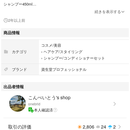
シャンプー450ml
続きを表示する
★詰め替え用トリートメント（D）450g
2年以上前
★詰め替え用トリートメント（W）450g
商品情報
どちらかお選びください。
コスメ/美容
カテゴリ
›
ヘアケア/スタイリング
›
シャンプー/コンディショナーセット
と
アクアインテンシブマスク(Ｗ) 200g
ブランド
資生堂プロフェッショナル
出品者情報
こんぺいとう's shop
★サブリミックの『ワンダーシールドa』『エアリーフロー』『アデノバ
onebrid
イタル』『アクアインテンシブ』でご希望の種類やサイズ組み合わせで、
本人確認済
まとめ買いの場合は少しお値下げさせて頂きますのでお気軽にコメントを
お願い申し上げます。
取引の評価
2,806
24
2