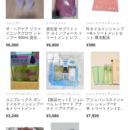
シャンプー
トリートメント
シャンプー/コンディショナーセット
ザ・ヘアケア リファ
資生堂 サブリミッ
N.オイルインシャンプ
イニンググロウ シャ
ク ルミノフォース ト
ー&トリートメントセ
ンプー 500ml 資生堂
リートメント レフィ
ット 匿名配送
プロフェッシ…
ル 1800g
¥6,000
¥6,900
¥390
シャンプー/コンディショナーセット
シャンプー/コンディショナーセット
シャンプー/コンディショナーセット
ユニプレックス ボン
【新品セット】ジュレ
アジュバンコスメジャ
ドメルティシャンプー
ーム レイヤード アナ
パン シャンプー2
＆トリートメント
スイ ヘアケアボック
本 トリートメント2
ス シャンプー＆トリ
本 セット R:
¥3,240
¥3,080
¥7,920
ートメント＆ブースタ
ーオイル ANNA SUI