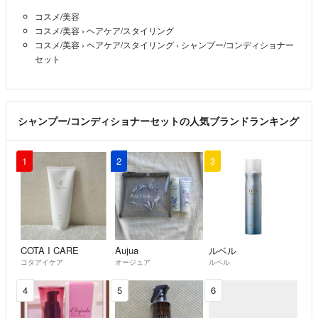
らになりますでしょうか？
コスメ/美容
お時間ある時にで構いませんので宜しくお願い致します。
コスメ/美容
›
ヘアケア/スタイリング
コスメ/美容
›
ヘアケア/スタイリング
›
シャンプー/コンディショナー
リク
- 2年以上前
セット
ありがとうございます
こちらではなく、1800の方で購入希望です
シャンプー/コンディショナーセットの人気ブランドランキング
T
- 2年以上前
1
2
3
コメントありがとうございます。こちらを100円お値下げしました539
9円で、ワンダーシールド詰め替えも100円お値下げしました2399円で
お譲り可能です。合計２点で7798円送料込みとなります。
ご検討下さいませ。
onebrid
- 2年以上前
出品者
COTA I CARE
Aujua
ルベル
コタアイケア
オージュア
ルベル
コメント失礼しますm(_ _)m
こちらとワンダーシールドa詰め替え1袋でいくらになりますか？
4
5
6
T
- 2年以上前