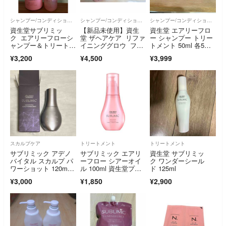
シャンプー/コンディショナーセット
シャンプー/コンディショナーセット
シャンプー/コンディショナーセット
資生堂サブリミッ
【新品未使用】資生
資生堂 エアリーフロ
ク エアリーフローシ
堂 ザヘアケア リファ
ー シャンプー トリー
ャンプー＆トリートメ
イニンググロウ フル
トメント 50ml 各5本
ント
セット
セット
¥3,200
¥4,500
¥3,999
スカルプケア
トリートメント
トリートメント
サブリミック アデノ
サブリミック エアリ
資生堂 サブリミッ
バイタル スカルプ パ
ーフロー シアーオイ
ク ワンダーシール
ワーショット 120m
ル 100ml 資生堂プロ
ド 125ml
l 資生堂プロフ
フェッショナル
¥3,000
¥1,850
¥2,900