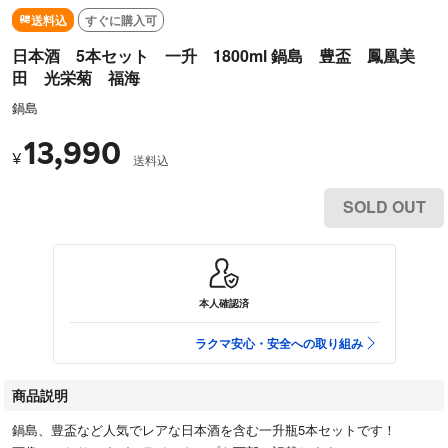
送料込
すぐに購入可
日本酒 5本セット 一升 1800ml 鍋島 豊盃 鳳凰美
田 光栄菊 福海
鍋島
13,990
¥
送料込
SOLD OUT
本人確認済
ラクマ安心・安全への取り組み
商品説明
鍋島、豊盃など人気でレアな日本酒を含む一升瓶5本セットです！