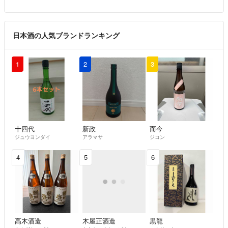
タチ97464823
- 5ヶ月前
日本酒の人気ブランドランキング
1
2
3
十四代
新政
而今
ジュウヨンダイ
アラマサ
ジコン
4
5
6
高木酒造
木屋正酒造
黒龍