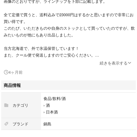
画像のとおりですが、ラインナップを下部に記載します。
全て定価で買うと、送料込みで23000円はするかと思いますので非常にお
買い得です。
このたび、いただきものや自身のストックとして買っていたのですが、飲
みたいものが他にもあり出品しました。
当方北海道で、外で氷温保管しています！
また、クール便で発送しますのでご安心ください。
続きを表示する
バラ売りも可能ですのでご相談いただければと思いますが、送料の兼ね合
4ヶ月前
いで割高となりますので、5本まとめ買いでご検討くださると助かりま
す。
商品情報
値下げしたのでこちらが最終価格です。現状は値下げできませんのでご了
承ください。
食品/飲料/酒
カテゴリ
›
酒
【ラインナップ詳細】
›
日本酒
・鍋島 純米大吟醸 山田錦35% 1800ml・1本
・豊盃しぼりたて純米 1800ml・1本
ブランド
鍋島
・光栄菊望 2024BY 1800ml・1本
・鳳凰美田 純米大吟醸髭判 1800ml・1本