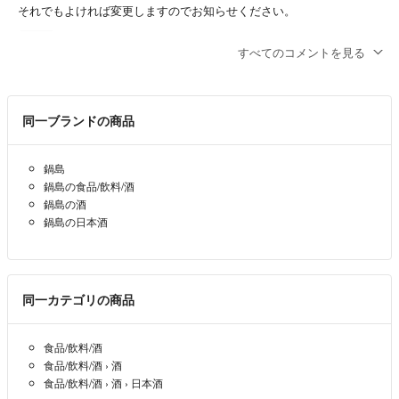
それでもよければ変更しますのでお知らせください。
R
- 5ヶ月前
出品者
すべてのコメントを見る
ありがとうございます
購入を考えていて。
同一ブランドの商品
１２５００円希望なのですが、そこまでの値引きは可能でしょう
か！？
鍋島
タチ97464823
- 5ヶ月前
鍋島の食品/飲料/酒
鍋島の酒
コメントありがとうございます。
鍋島の日本酒
鍋島が2025/12、豊盃が2025/11、光栄菊が2025/10、福海が2025/11、
鳳凰美田が2025/7月になります！
なお、これらの購入日は全て12月です。
同一カテゴリの商品
ご検討お願いいたします。
R
- 5ヶ月前
出品者
食品/飲料/酒
食品/飲料/酒
›
酒
購入を検討しています
食品/飲料/酒
›
酒
›
日本酒
詰日を教えていただけますか！？