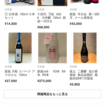
日本酒
日本酒
日本酒
① 日本酒 720ml ６本
十四代 万虹 202
新政 半分会 第一回5
セット
6 大吟醸 720ml 箱
月 クール便発送
他一式付き
¥14,500
¥43,000
¥68,000
日本酒
日本酒
日本酒
新政 天蛙 スパーク ア
新政no6 X3本 S6
産土 二農醸 花の香
マガエル 720ml
本 R3本
酒造 新品未開封 最
新2026年7月製造
¥27,000
¥273,000
¥5,900
関連商品をもっと見る