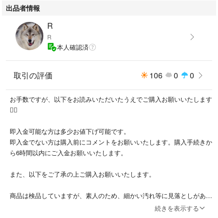
出品者情報
・福海 山田錦火入 1800ml・1本
R
R
本人確認済
取引の評価
106
0
0
お手数ですが、以下をお読みいただいたうえでご購入お願いいたします
🙇‍♀️
即入金可能な方は多少お値下げ可能です。
即入金でない方は購入前にコメントをお願いいたします。購入手続きか
ら6時間以内にご入金お願いいたします。
また、以下をご了承の上ご購入お願いいたします。
商品は検品していますが、素人のため、細かい汚れ等に見落としがある
可能性がありますのでご了承ください。
続きを表示する
気になる箇所はコメントにより確認した上で購入お願いいたします。