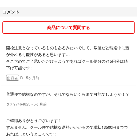
コメント
発送後の事故の責任は負いかねます。
保証などをつけたい場合は事前にコメントお願いいたします。料金を変
更いたします。
商品について質問する
基本的に規約通りキャンセルは不可となります。
購入時の状態のままで(例えば新品タグ付きなら使用せずタグも切って
開栓注意となっているものもあるみたいでして、常温だと輸送中に蓋
いない状態)、購入者の皆様が保証、追跡付きの返送方法で、送料を負
が外れる可能性があると思います…
担してくださる場合のみ受け付けます。
そこ含めてご了承いただけるようであればクール便分の715円分は値
下げ可能です！
R
- 5ヶ月前
出品者
普通便で結構なのですが、それでならいくらまで可能でしょうか！？
タチ97464823
- 5ヶ月前
ご確認ありがとうございます！
すみません、クール便で結構な送料がかかるので現状13500円までで
あれば…というところです！