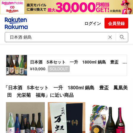
ログイン
会員登録
日本酒 5本セット 一升 1800ml 鍋島 豊盃 鳳凰美田 光栄菊 福海
¥13,990
SOLDOUT
「日本酒 5本セット 一升 1800ml 鍋島 豊盃 鳳凰美
田 光栄菊 福海」に近い商品