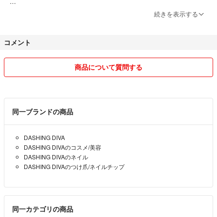
※日本郵便⇔ヤマト運輸を変更する場合があります。
続きを表示する
※梱包材に再利用品（紙袋やプチプチなど）を使用させて頂くこともあ
ります。
コメント
ハロウィン時期になるとハンドメイドも始めます^^
商品について質問する
気持ちの良い取引きをしていけたらと思います。
宜しくお願い致します。
同一ブランドの商品
DASHING DIVA
DASHING DIVAのコスメ/美容
DASHING DIVAのネイル
DASHING DIVAのつけ爪/ネイルチップ
同一カテゴリの商品