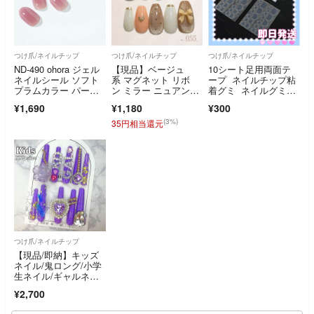
つけ爪/ネイルチップ
つけ爪/ネイルチップ
つけ爪/ネイルチップ
ND-490 ohora ジェル
【現品】ベージュ
10シート足用両面テ
ネイルシール ソフト
系 マグネット リボ
ープ ネイルチップ粘
プラムカラー パープ
ン ミラー ニュアン
着グミ ネイルグミシ
ル 夏
ス ネイルチップ
ール フット用y
¥1,690
¥1,180
¥300
(3%)
35円相当還元
つけ爪/ネイルチップ
【現品/即納】キッズ
ネイル/鬼ロング/小学
生ネイル/ギャルネイ
ル/コギャルネイル
¥2,700