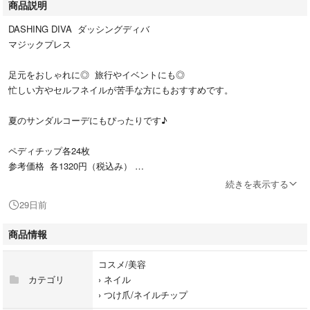
商品説明
DASHING DIVA ダッシングディバ
マジックプレス
足元をおしゃれに◎ 旅行やイベントにも◎
忙しい方やセルフネイルが苦手な方にもおすすめです。
夏のサンダルコーデにもぴったりです♪
ペディチップ各24枚
参考価格 各1320円（税込み）
続きを表示する
※写真と実物では色味が若干異なる場合がございます。あらかじめご了承
29日前
ください。
商品情報
【発送方法】
商品をそのまま封筒に入れ、
コスメ/美容
**ポスト投函（匿名配送予定）**で発送します。
カテゴリ
›
ネイル
簡易包装にご理解いただける方のみご購入をお願いします。
›
つけ爪/ネイルチップ