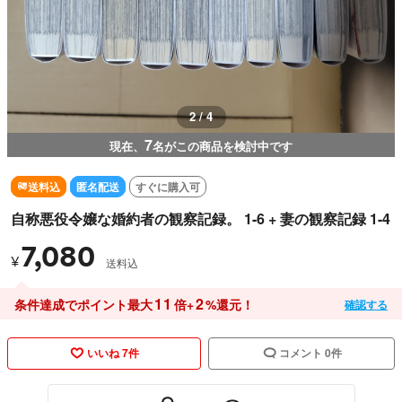
3 / 4
7
現在、
名がこの商品を検討中です
送料込
匿名配送
すぐに購入可
自称悪役令嬢な婚約者の観察記録。 1-6 + 妻の観察記録 1-4
7,080
¥
送料込
11
2
条件達成でポイント最大
倍+
%還元！
確認する
いいね 7件
コメント 0件