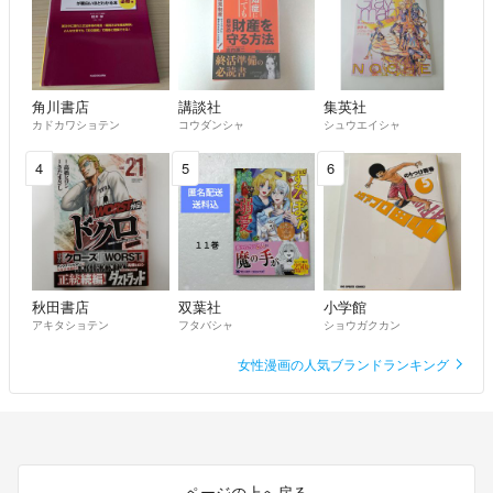
角川書店
講談社
集英社
カドカワショテン
コウダンシャ
シュウエイシャ
4
5
6
秋田書店
双葉社
小学館
アキタショテン
フタバシャ
ショウガクカン
女性漫画の人気ブランドランキング
ページの上へ戻る