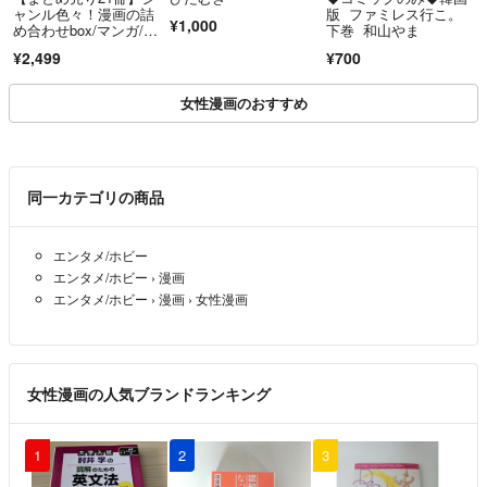
ャンル色々！漫画の詰
版 ファミレス行こ。
¥1,000
め合わせbox/マンガ/コ
下巻 和山やま
ミック/古本
¥2,499
¥700
女性漫画のおすすめ
同一カテゴリの商品
エンタメ/ホビー
エンタメ/ホビー
›
漫画
エンタメ/ホビー
›
漫画
›
女性漫画
女性漫画の人気ブランドランキング
1
2
3