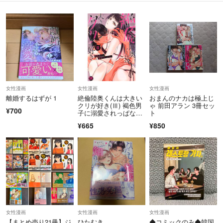
女性漫画
女性漫画
女性漫画
離婚するはずが 1
絶倫陸奥くんは大きい
おまんのナカは極上じ
クリが好き(Ⅲ) 褐色男
ゃ 前田アラン 3冊セッ
¥700
子に溺愛されっぱな
ト
し 秋水デジタルＣ／新
¥665
¥850
薫(著者)
女性漫画
女性漫画
女性漫画
【まとめ売り21冊】ジ
ひたむき
◆コミックのみ◆韓国