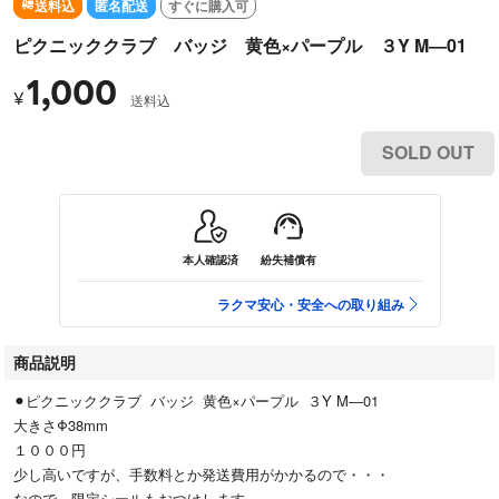
送料込
匿名配送
すぐに購入可
ピクニッククラブ バッジ 黄色×パープル ３Y M―01
1,000
¥
送料込
SOLD OUT
本人確認済
紛失補償有
ラクマ安心・安全への取り組み
商品説明
⚫︎ピクニッククラブ バッジ 黄色×パープル ３Y M―01
大きさΦ38mm
１０００円
少し高いですが、手数料とか発送費用がかかるので・・・
なので、限定シールもおつけします。