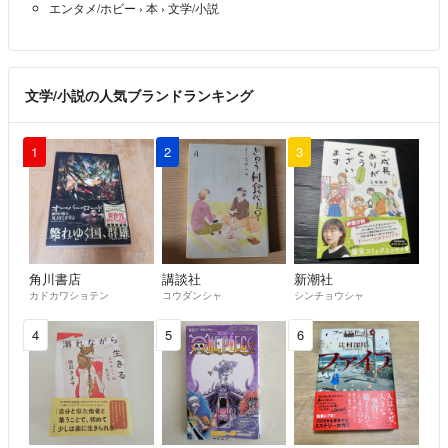
エンタメ/ホビー
›
本
›
文学/小説
文学/小説の人気ブランドランキング
1
2
3
角川書店
講談社
新潮社
カドカワショテン
コウダンシャ
シンチョウシャ
4
5
6