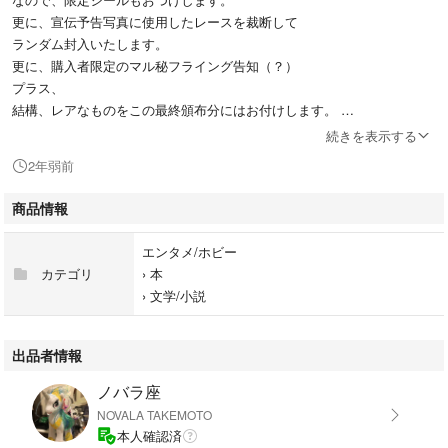
更に、宣伝予告写真に使用したレースを裁断して
ランダム封入いたします。
更に、購入者限定のマル秘フライング告知（？）
プラス、
結構、レアなものをこの最終頒布分にはお付けします。
続きを表示する
匿名発送、簡単ラクマパックでの発送です。
2年弱前
梱包の間違いがあると困るので
複数ご購入頂いた場合でも商品は、１個ずつ届きます。
商品情報
よろしくお願いします。
エンタメ/ホビー
カテゴリ
›
本
›
文学/小説
出品者情報
ノバラ座
NOVALA TAKEMOTO
本人確認済