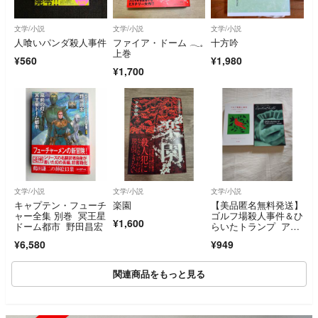
文学/小説
文学/小説
文学/小説
人喰いパンダ殺人事件
ファイア・ドーム ‎𓂃𓈒
十方吟
上巻
¥560
¥1,980
¥1,700
文学/小説
文学/小説
文学/小説
キャプテン・フューチ
楽園
【美品匿名無料発送】
ャー全集 別巻 冥王星
ゴルフ場殺人事件＆ひ
¥1,600
ドーム都市 野田昌宏
らいたトランプ アガ
サクリスティ2冊
¥6,580
¥949
関連商品をもっと見る