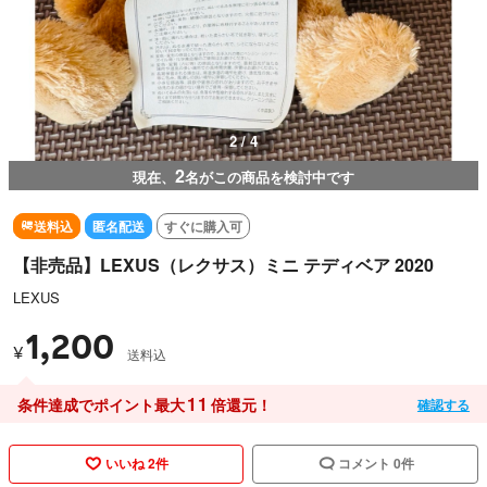
2 / 4
2
現在、
名がこの商品を検討中です
送料込
匿名配送
すぐに購入可
【非売品】LEXUS（レクサス）ミニ テディベア 2020
LEXUS
1,200
¥
送料込
11
条件達成でポイント最大
倍還元！
確認する
いいね 2件
コメント 0件