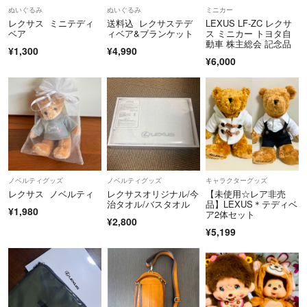
ぬいぐるみ
ぬいぐるみ
ミニカー
レクサス ミニテディ
送料込 レクサステデ
LEXUS LF-ZC レクサ
ベア
ィベア&ブランケット
ス ミニカー トヨタ自
動車 株主総会 記念品
¥1,300
¥4,990
¥6,000
ノベルティグッズ
ノベルティグッズ
キャラクターグッズ
レクサス ノベルティ
レクサスオリジナル/今
【未使用☆レア非売
治タオル/バスタオル
品】LEXUS＊テディベ
¥1,980
ア2体セット
¥2,800
¥5,199