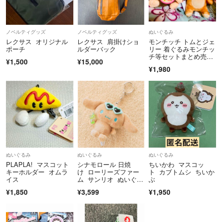
ノベルティグッズ
ノベルティグッズ
ぬいぐるみ
レクサス オリジナル
レクサス 肩掛けショ
モンチッチ トムとジェ
ポーチ
ルダーバック
リー 着ぐるみモンチッ
チ等セットまとめ売り
¥1,500
¥15,000
☆
¥1,980
ぬいぐるみ
ぬいぐるみ
ぬいぐるみ
PLAPLA! マスコット
シナモロール 日焼
ちいかわ マスコッ
キーホルダー オムラ
け ローリーズファー
ト カブトムシ ちいか
イス
ム サンリオ ぬいぐる
ぶ
みキーホルダー
¥1,850
¥3,599
¥1,950