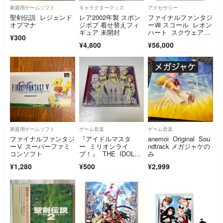
家庭用ゲームソフト
キャラクターグッズ
アクセサリー
聖剣伝説 レジェンド
レア2002年製 スポン
ファイナルファンタジ
オブマナ
ジボブ 着せ替えフィ
ーⅧ スコール レオン
ギュア 未開封
ハート スクウェア公
¥300
式ネックレス
¥4,800
¥56,000
家庭用ゲームソフト
ゲーム音楽
ゲーム音楽
ファイナルファンタジ
『アイドルマスタ
anemoi Original Sou
ーⅤ スーパーファミ
ー ミリオンライ
ndtrack メガジャケの
コンソフト
ブ！』 THE IDOLM
み
＠STER LIVE
¥1,280
¥500
¥2,999