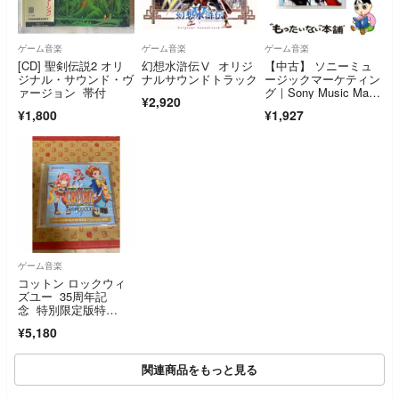
ゲーム音楽
ゲーム音楽
ゲーム音楽
[CD] 聖剣伝説2 オリ
幻想水滸伝Ⅴ オリジ
【中古】 ソニーミュ
ジナル・サウンド・ヴ
ナルサウンドトラック
ージックマーケティン
ァージョン 帯付
グ｜Sony Music Mark
¥2,920
eting ドラマCD /ブレ
¥1,800
¥1,927
イブリーデフォル
ト ドラマCD～エタニ
ティの腕環～
ゲーム音楽
コットン ロックウィ
ズユー 35周年記
念 特別限定版特
典 サウンドトラック
¥5,180
CD
関連商品をもっと見る