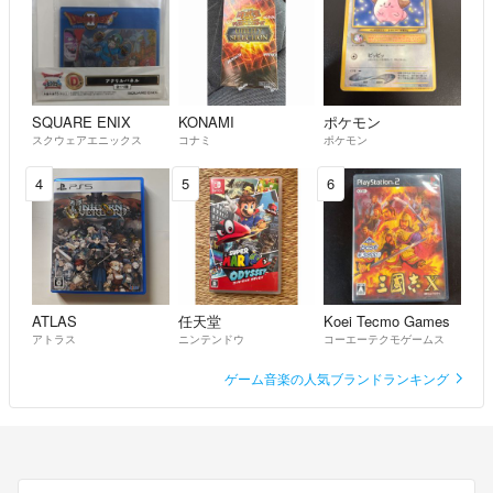
SQUARE ENIX
KONAMI
ポケモン
スクウェアエニックス
コナミ
ポケモン
4
5
6
ATLAS
任天堂
Koei Tecmo Games
アトラス
ニンテンドウ
コーエーテクモゲームス
ゲーム音楽の人気ブランドランキング