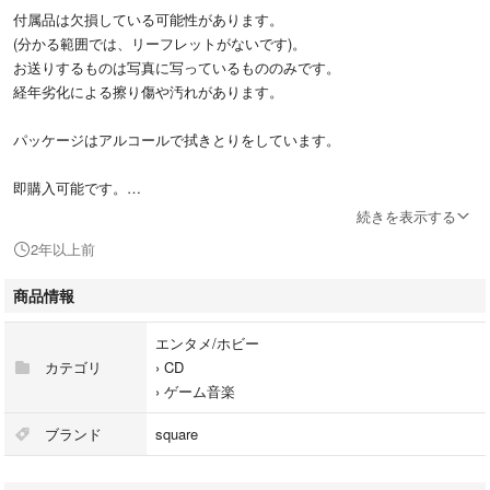
付属品は欠損している可能性があります。
(分かる範囲では、リーフレットがないです)。
お送りするものは写真に写っているもののみです。
経年劣化による擦り傷や汚れがあります。
パッケージはアルコールで拭きとりをしています。
即購入可能です。
続きを表示する
#FF9
2年以上前
#FINALFANTASYⅨ
#サントラ
商品情報
#スクエア
#匿名配送
エンタメ/ホビー
カテゴリ
›
CD
›
ゲーム音楽
ブランド
square