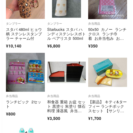
タンブラー
タンブラー
弁当用品
スタバ 480ml ヒョウ
Starbucks スタバ ハ
50x50 カノー ランチ
柄 ステンレスタンブ
ンディステンレスボト
クロス ランチ巾
ラー チャーム付
ル ベアリスタ 500ml
着 お弁当包み お弁
当 ピンク 綿
¥10,140
¥6,800
¥350
弁当用品
弁当用品
弁当用品
ランチピック 2セッ
和食器 重箱 お盆 セッ
【新品】 キティ&ター
ト
ト 黒塗り 朱塗り 懐石
フィー ランチボック
料理 漆器風 弁当
スセット 【サンリ
¥800
箱 5枚セット
オ】
¥3,500
¥1,700