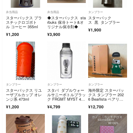
弁当用品
弁当用品
タンブラー
スターバックス プラ
◆スターバックス sta
スターバック
スチックロゴボト
rbuks 保冷トート&オ
ス 黒 タンブラー
ル コーヒー 355ml
リジナル保冷剤◆
¥1,900
¥1,200
¥3,900
タンブラー
タンブラー
タンブラー
スターバックス リユ
スタバ ダブルウォー
海外限定 スターバッ
ーザブルカップ オレ
ルサニーボトルブラッ
クス タンブラー 202
ンジ系 473ml
ク FRGMT MYST 473
6 Bearlista ベアリス
ml
タ 箱潰れ有り
¥1,200
¥4,799
¥12,700