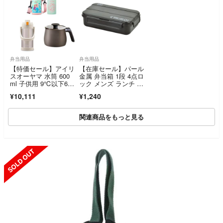
弁当用品
弁当用品
【特価セール】アイリ
【在庫セール】パール
スオーヤマ 水筒 600
金属 弁当箱 1段 4点ロ
ml 子供用 9℃以下6時
ック メンズ ランチ ボ
間キープ
ックス ブ
¥10,111
¥1,240
関連商品をもっと見る
SOLD OUT