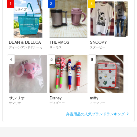
1
2
3
DEAN & DELUCA
THERMOS
SNOOPY
ディーンアンドデルーカ
サーモス
スヌーピー
4
5
6
サンリオ
Disney
miffy
サンリオ
ディズニー
ミッフィー
弁当用品の人気ブランドランキング