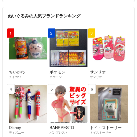
ぬいぐるみの人気ブランドランキング
1
2
3
ちいかわ
ポケモン
サンリオ
チイカワ
ポケモン
サンリオ
4
5
6
Disney
BANPRESTO
トイ・ストーリー
ディズニー
バンプレスト
トイストーリー