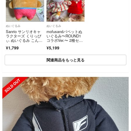
ぬいぐるみ
ぬいぐるみ
Sanrio サンリオキャ
mofusandパペットぬ
ラクターズ くりっぴ
いぐるみ〜ROUND1
ぃ ぬいぐるみ こんが
コラボVer.〜 2種セッ
り日焼け vol.1 ポムポ
ト
¥1,799
¥5,199
ムプリン
関連商品をもっと見る
SOLD OUT