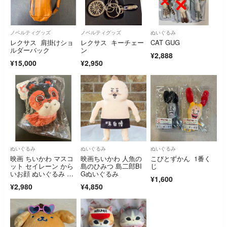
ノベルティグッズ
ノベルティグッズ
ぬいぐるみ
レクサス 肩掛けショ
レクサス キーチェー
CAT GUG
ルダーバック
ン
¥2,888
¥15,000
¥2,950
ぬいぐるみ
ぬいぐるみ
ぬいぐるみ
映画 ちいかわ マスコ
映画ちいかわ 人魚の
こびとずかん 1番く
ット セイレーン から
島のひみつ 島二郎BI
じ
いお顔 ぬいぐるみ 正
Gぬいぐるみ
¥1,600
規品
¥2,980
¥4,850