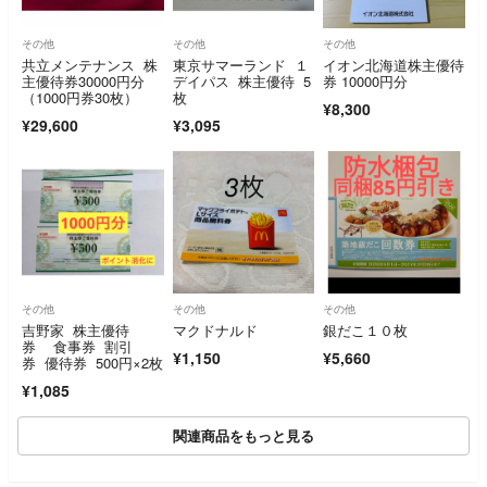
その他
その他
その他
共立メンテナンス 株
東京サマーランド １
イオン北海道株主優待
主優待券30000円分
デイパス 株主優待 5
券 10000円分
（1000円券30枚）
枚
¥8,300
¥29,600
¥3,095
その他
その他
その他
吉野家 株主優待
マクドナルド
銀だこ１０枚
券 食事券 割引
¥1,150
¥5,660
券 優待券 500円×2枚
¥1,085
関連商品をもっと見る