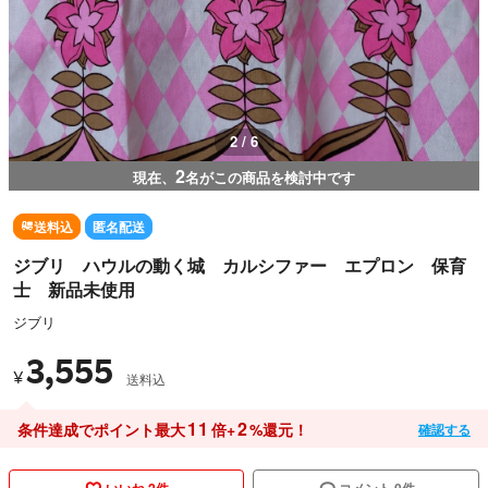
3 / 6
2
現在、
名がこの商品を検討中です
送料込
匿名配送
ジブリ ハウルの動く城 カルシファー エプロン 保育
士 新品未使用
ジブリ
3,555
¥
送料込
11
2
条件達成でポイント最大
倍+
%還元！
確認する
いいね 2件
コメント 0件