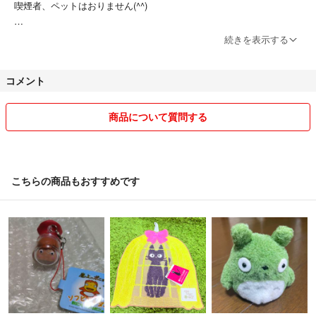
喫煙者、ペットはおりません(^^)
★基本、郵便局からの発送となるため平日に発送させていただくことが
続きを表示する
多くなります。
コメント
★コンビニ、ATM払いの選択をされている方で最近お支払いいただけ
ないままキャンセルとなることが多々あり困っています。そちらの支払
い方法の方はいつまでにお支払いしていただけるか確認させていただき
商品について質問する
ます。
基本的に購入日含め3日経った場合は、キャンセル申請させていただき
ますのでよろしくお願いいたしますm(_ _)m
こちらの商品もおすすめです
★お取り置きはしておりません。