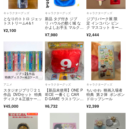
キャラクターグッズ
キャラクターグッズ
キャラクターグッズ
となりのトトロ ジェッ
新品 タグ付き ジブ
ジブリパーク展 限
トストリーム4＆1
リ ハウルの動く城 な
定 インコパン ピン
かよしお手玉 マルク
ク マスコット キーホ
¥2,100
ル ぬいぐるみ
ルダー ぬいぐるみ
¥7,980
¥2,444
アニメ
キャラクターグッズ
キャラクターグッズ
スタジオジブリ♡２１
【新品未使用】ONE P
ちいかわ 映画入場者
作品 DVDセット 特典
IECE 一番くじ CAR
特典 第２弾 ボンボン
ディスク＆正規ケース
D GAME ラストワン C
ドロップシール
付き【本編がご鑑賞可
賞 G賞 H賞 I賞 5種セ
¥45,000
¥6,732
¥2,399
能】国内正規品
ット