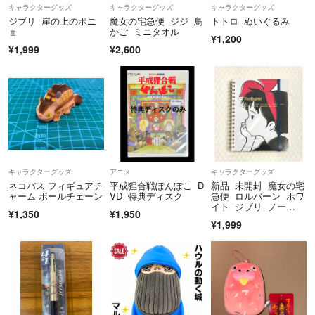
キャラクターグッズ
キャラクターグッズ
キャラクターグッズ
ジブリ 崖の上のポニ
魔女の宅急便 ジジ 鳥
トトロ ぬいぐるみ
ョ
かご ミニタオル
¥1,200
¥1,999
¥2,600
キャラクターグッズ
アニメ
キャラクターグッズ
ネコバス フィギュアチ
平成狸合戦ぽんぽこ D
新品 未開封 魔女の宅
ャーム ボールチェーン
VD 特典ディスク
急便 ロルバーン ホワ
イト ジブリ ノー
¥1,350
¥1,950
ト どんぐり共和国
¥1,999