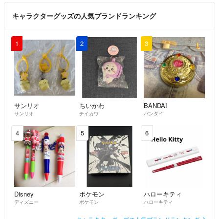
キャラクターグッズの人気ブランドランキング
1
2
3
サンリオ
ちいかわ
BANDAI
サンリオ
チイカワ
バンダイ
4
5
6
Disney
ポケモン
ハローキティ
ディズニー
ポケモン
ハローキティ