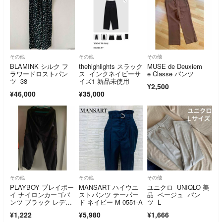
その他
その他
その他
BLAMINK シルク フ
thehighlights スラック
MUSE de Deuxiem
ラワードロストパン
ス インクネイビーサ
e Classe パンツ
ツ 38
イズ1 新品未使用
¥2,500
¥46,000
¥35,000
その他
その他
その他
PLAYBOY プレイボー
MANSART ハイウエ
ユニクロ UNIQLO 美
イ ナイロンカーゴパ
ストパンツ テーパー
品 ベージュ パン
ンツ ブラック レディ
ド ネイビー M 0551-A
ツ L
ース
¥1,222
¥5,980
¥1,666