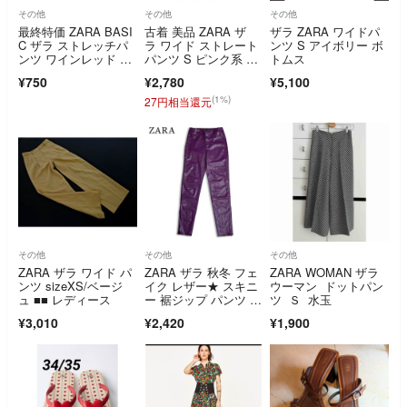
その他
その他
その他
最終特価 ZARA BASI
古着 美品 ZARA ザ
ザラ ZARA ワイドパ
C ザラ ストレッチパ
ラ ワイド ストレート
ンツ S アイボリー ボ
ンツ ワインレッド ス
パンツ S ピンク系 レ
トムス
ラックス
ディース
¥750
¥2,780
¥5,100
(1%)
27円相当還元
その他
その他
その他
ZARA ザラ ワイド パ
ZARA ザラ 秋冬 フェ
ZARA WOMAN ザラ
ンツ sizeXS/ベージ
イク レザー★ スキニ
ウーマン ドットパン
ュ ■■ レディース
ー 裾ジップ パンツ S
ツ Ｓ 水玉
z.26 レディース 紫
¥3,010
¥2,420
¥1,900