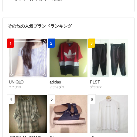
その他の人気ブランドランキング
1
2
3
UNIQLO
adidas
PLST
ユニクロ
アディダス
プラステ
4
5
6