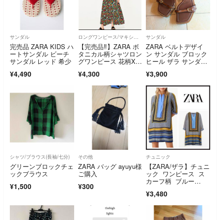
サンダル
ロングワンピース/マキシワンピース
サンダル
完売品 ZARA KIDS ハ
【完売品‼️】ZARA ボ
ZARA ベルトデザイ
ートサンダル ビーチ
タニカル柄シャツロン
ン サンダル ブロック
サンダル レッド 希少
グワンピース 花柄XS
ヒール ザラ サンダ
マキシ丈
ル ウェッジ
¥4,490
¥4,300
¥3,900
シャツ/ブラウス(長袖/七分)
その他
チュニック
グリーンブロックチェ
ZARA バッグ ayuyu様
【ZARA/ザラ】チュニ
ックブラウス
ご購入
ック ワンピース ス
カーフ柄 ブルー
¥1,500
¥300
系 プリント 七分袖
¥3,480