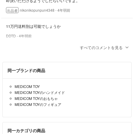
即決いただけるようでしたらいいですよ。
nikonikopunpun4348
- 4年弱前
出品者
11万円送料別は可能でしょうか
DDTD
- 4年弱前
すべてのコメントを見る
11万円送料込み難しいです。
nikonikopunpun4348
- 4年弱前
出品者
同一ブランドの商品
11万円送料込みは可能でしょうか。
即決致しますので、
MEDICOM TOY
MEDICOM TOYのハンドメイド
DDTD
- 4年弱前
MEDICOM TOYのおもちゃ
MEDICOM TOYのフィギュア
同一カテゴリの商品