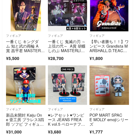
フィギュア
フィギュア
フィギュア
一番くじ キングダ
一番くじ 鬼滅の刃 ～
【早い者勝ち！！】ワ
ム 知と武の両輪 A
上弦の弐～ A賞 胡蝶
ンピース Grandista M
賞 昌平君 MASTERLI
しのぶ MASTERLIS
ARSHALL.D.TEAC
SE フィギュア
E フィギュア B賞 栗
H マーシャル・D・テ
¥5,500
¥28,700
¥1,800
花落カナヲ
ィーチ 黒ひげ フィギ
ュア
フィギュア
フィギュア
フィギュア
新品未開封 Kaiju On
♥︎レアセット♥︎ワンピ
POP MART SPAC
e 壹工房 プラレス3四
ース JEANS FREA
E MOLLY emojiシリー
郎 ソフビ フィギュ
K vol.5 ペローナフィ
ズ
ア ワンフェス 202
ギュア デニム ノーマ
¥31,000
¥3,680
¥1,777
6 夏 会場限定 WF202
ルカラー&レアカラ