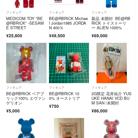
フィギュア
フィギュア
フィギュア
MEDICOM TOY "BE
BE@RBRICK Michae
新品 未開封 BE@RB
@RBRICK" -SESAM
l Jordan1985 JORDA
RICK トイストーリ
E STREET
N 400％
ー ALIEN 1000%
¥25,800
¥49,500
¥69,000
フィギュア
フィギュア
フィギュア
BE@RBRICK ベアブ
BE@RBRICK 10
2G限定 花井祐介 YUS
リック100% エヴァン
0% オーストリア
UKE HANAI VCD BU
ゲリオン
M SAN /未開封
¥750
¥5,000
¥86,000