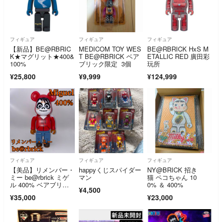
フィギュア
フィギュア
フィギュア
【新品】BE@RBRIC
MEDICOM TOY WES
BE@RBRICK HxS M
K★マグリット★400&
T BE@RBRICK ベア
ETALLIC RED 廣田彩
100%
ブリック限定 3個
玩所
¥25,800
¥9,999
¥124,999
フィギュア
フィギュア
フィギュア
【美品】リメンバー・
happyくじスパイダー
NY@BRICK 招き
ミー be@rbrick ミゲ
マン
猫 ペコちゃん 10
ル 400% ベアブリッ
0% ＆ 400%
¥4,500
ク
¥35,000
¥23,000