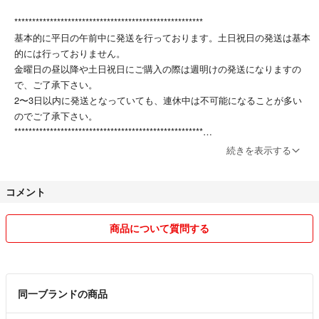
*****************************************************
基本的に平日の午前中に発送を行っております。土日祝日の発送は基本
的には行っておりません。
金曜日の昼以降や土日祝日にご購入の際は週明けの発送になりますの
で、ご了承下さい。
2〜3日以内に発送となっていても、連休中は不可能になることが多い
のでご了承下さい。
*****************************************************
続きを表示する
⚠️以下のことに納得して頂いた方のみの取り引きでお願いいたします。
コメント
⚫︎全て中古または自宅保管品のご理解お願い致します。
⚫︎写真とは異なり、想像していた物と違うこともあるかもしれません。
商品について質問する
⚫︎ノークレーム、ノーリターンでお願い致します。
返品・返金は一切受け付けておりませんのでご注意下さい。
同一ブランドの商品
⚫︎他サイトでも出品している為、そちらで先に売れてしまい突然削除す