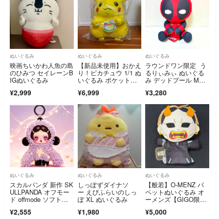
ぬいぐるみ
ぬいぐるみ
ぬいぐるみ
映画ちいかわ人魚の島
【新品未使用】おかえ
ラウンドワン限定 う
のひみつ セイレーンB
り！ピカチュウ 1/1 ぬ
るりぃみぃ ぬいぐる
IGぬいぐるみ
いぐるみ ポケットモ
み デッドプール MAR
ンスター 等身大 ポケ
VEL
¥2,999
¥6,999
¥3,280
モン
ぬいぐるみ
ぬいぐるみ
ぬいぐるみ
スカルパンダ 新作 SK
しっぽずダイナソ
【般若】O-MENZ パ
ULLPANDA オフモー
ー えびふらいのしっ
ペットぬいぐるみ オ
ド offmode ソフトカ
ぽ XL ぬいぐるみ
ーメンズ【GIGO限
オスsoftchaos
定】
¥2,555
¥1,980
¥5,000