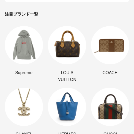
注目ブランド一覧
Supreme
LOUIS
COACH
VUITTON
CHANEL
HERMES
GUCCI