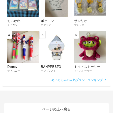
もあります。
⚫︎いかなる理由でも返品＋返金不可です。
素人が出品している中古品であることをご理解の上ご購入下さい。
ちいかわ
ポケモン
サンリオ
チイカワ
ポケモン
サンリオ
以上のことを守って頂ける方のみとの取り引きになります。
4
5
6
よろしくお願い致します。
Disney
BANPRESTO
トイ・ストーリー
ディズニー
バンプレスト
トイストーリー
ぬいぐるみの人気ブランドランキング
ページの上へ戻る