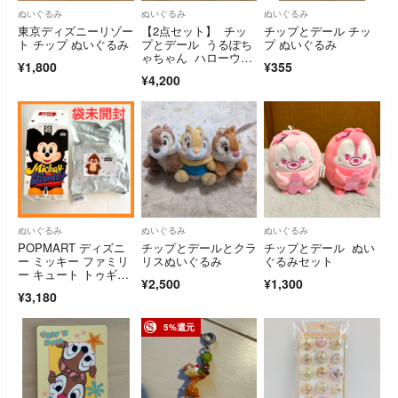
ぬいぐるみ
ぬいぐるみ
ぬいぐるみ
東京ディズニーリゾー
【2点セット】 チッ
チップとデール チッ
ト チップ ぬいぐるみ
プとデール うるぽち
プ ぬいぐるみ
ゃちゃん ハローウィ
¥1,800
¥355
ン ハロウィン ディ
¥4,200
ズニーストア
ぬいぐるみ
ぬいぐるみ
ぬいぐるみ
POPMART ディズニ
チップとデールとクラ
チップとデール ぬい
ー ミッキー ファミリ
リスぬいぐるみ
ぐるみセット
ー キュート トゥギャ
¥2,500
¥1,300
ザー デール
¥3,180
5%還元