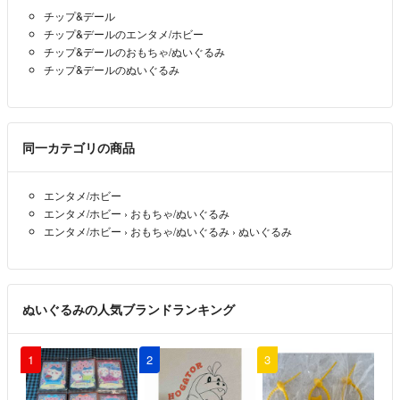
る場合もございます。
チップ&デール
チップ&デールのエンタメ/ホビー
⚫︎お取り置きはしておりません。
チップ&デールのおもちゃ/ぬいぐるみ
チップ&デールのぬいぐるみ
⚫︎基本、送料のお調べは出来かねませんのでご了承下さい。（1番安い
方法でお送りします）
着払いの際は発送した際に送料をお知らせいたします。
同一カテゴリの商品
⚫︎郵送後の破損等は一切の責任を負いません。
エンタメ/ホビー
⚫︎トラブル回避の為、取り引き評価を確認させて頂き、取り引き相手様
エンタメ/ホビー
›
おもちゃ/ぬいぐるみ
を決めさせて頂きます。
エンタメ/ホビー
›
おもちゃ/ぬいぐるみ
›
ぬいぐるみ
⚫︎ATM/コンビニ支払いの方は、キャンセル申請が可能になった時点で
まだお支払いがなく、支払い意思のメッセージを頂けない方はキャンセ
ル申請をさせて頂きます。
ぬいぐるみの人気ブランドランキング
⚫︎ 撮影時に汚れ等確認していますが、見落としあるかもしれません。
梱包時にもう一度確認しています。
1
2
3
その際に汚れ等見つけた場合はご相談させて頂きます。
何点も同時に撮影したり出品したりしているので、見落としがある場合