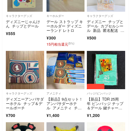
キャラクターグッズ
キーホルダー
キャラクターグッズ
ディズニーじゃんけ
デール ストラップ キ
ディズニー チップと
ん チップとデール
ーホルダー ディズニ
デール カプセルシー
ーランド レトロ
ル 新品 匿名配送 わ
¥555
けあり
¥300
¥500
(5%)
15円相当還元
キャラクターグッズ
アメニティ
バッジ/ピンバッジ
ディズニーアンバサダ
【新品】9点セット！
【新品】TDR 25周
ーホテル チップ＆デ
アンバサダーホテ
年 ピンバッジ チップ
ールポーチ
ル アメニティ チッ
＆デール 鍵チャーム
プとデール
付き 公式 限定
¥700
¥1,400
¥1,200