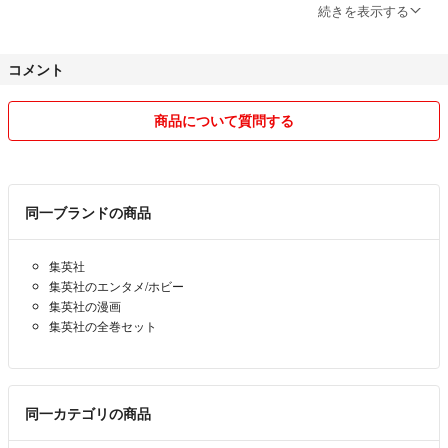
発送日の指定は承りませんが、なるべく早く発送するよう心がけます。
続きを表示する
また、梱包は簡易包装を基本としております。ただし、割れ物等、壊れ
やすい物については厳重な梱包を心がけます。
コメント
以上、気持ち良い取引ができるよう誠意を持って対応致しますのでよろ
しくお願いします！
商品について質問する
同一ブランドの商品
集英社
集英社のエンタメ/ホビー
集英社の漫画
集英社の全巻セット
同一カテゴリの商品