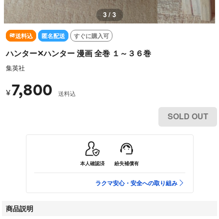
3 / 3
送料込
匿名配送
すぐに購入可
ハンター✕ハンター 漫画 全巻 １～３６巻
集英社
7,800
¥
送料込
SOLD OUT
本人確認済
紛失補償有
ラクマ安心・安全への取り組み
商品説明