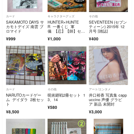
カード
キャラクターグッズ
その他
SAKAMOTO DAYS サ
HUNTER×HUNTE
SEVENTEEN (セブン
カモトデイズ 南雲 ブ
R 一番くじ 軍
ティーン) 2015年 12
ロマイド
儀 【忍】【師】セッ
月号 [雑誌]
ト
¥999
¥1,000
¥400
カード
その他
アート/エンタメ
NARUTOカードゲー
呪術廻戦2冊セット 1
井口裕香 写真集 capp
ム デイダラ 2枚セッ
3、14
uccino 声優 グラビ
ト
ア 新品 未開封
¥580
¥8,500
¥3,000