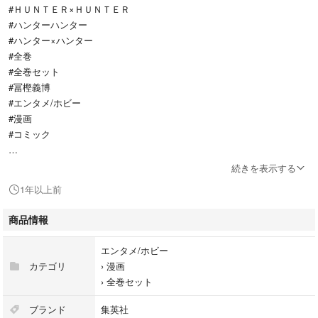
#ＨＵＮＴＥＲ×ＨＵＮＴＥＲ
#ハンターハンター
#ハンター×ハンター
#全巻
#全巻セット
#冨樫義博
#エンタメ/ホビー
#漫画
#コミック
続きを表示する
漫画、ハンター✕ハンターの1〜36巻のセットとなります。
1年以上前
中古品になります。
商品情報
エンタメ/ホビー
画像の通りになります。
カテゴリ
›
漫画
›
全巻セット
ご理解ご了承の上、ご購入宜しくお願い致します。
ブランド
集英社