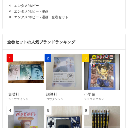
エンタメ/ホビー
エンタメ/ホビー
›
漫画
エンタメ/ホビー
›
漫画
›
全巻セット
全巻セットの人気ブランドランキング
1
2
3
集英社
講談社
小学館
シュウエイシャ
コウダンシャ
ショウガクカン
4
5
6