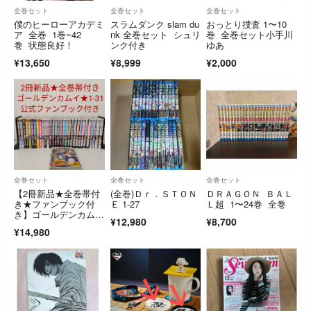
全巻セット
全巻セット
全巻セット
僕のヒーローアカデミ
スラムダンク slam du
おっとり捜査 1〜10
ア 全巻 1巻~42
nk 全巻セット シュリ
巻 全巻セット小手川
巻 状態良好！
ンク付き
ゆあ
¥13,650
¥8,999
¥2,000
全巻セット
全巻セット
全巻セット
【2冊新品★全巻帯付
(全巻)Ｄｒ．ＳＴＯＮ
ＤＲＡＧＯＮ ＢＡＬ
き★ファンブック付
Ｅ 1-27
Ｌ超 1〜24巻 全巻
き】ゴールデンカムイ
¥12,980
¥8,700
★1〜31巻★完結
¥14,980