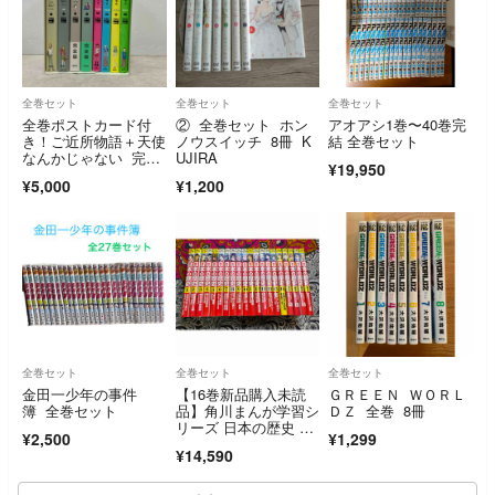
全巻セット
全巻セット
全巻セット
全巻ポストカード付
② 全巻セット ホン
アオアシ1巻〜40巻完
き！ご近所物語＋天使
ノウスイッチ 8冊 K
結 全巻セット
なんかじゃない 完全
UJIRA
¥19,950
版 全巻セット
¥5,000
¥1,200
全巻セット
全巻セット
全巻セット
金田一少年の事件
【16巻新品購入未読
ＧＲＥＥＮ ＷＯＲＬ
簿 全巻セット
品】角川まんが学習シ
ＤＺ 全巻 8冊
リーズ 日本の歴史 全
¥2,500
¥1,299
16巻＋別巻4冊
¥14,590