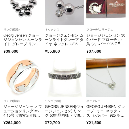
返品詳細は「返品特約」をご確認下さい。
▼特商法
https://fril.jp/ts/official/law/a476/
▼返品特約
リング(指輪)
ネックレス
ブローチ/コサージュ
Georg Jensen ジョー
ジョージジェンセン ム
ジョージジェンセン 30
https://fril.jp/ts/official/law/a476/#return_policy
ジジェンセン ムーンラ
ーンライトグレープ ダ
9 バード ブローチ 小
▼適格請求書発行事業者登録番号
イト グレープ リン
イヤ ネックレス/25-11
鳥 シルバー 925 GEO
グ・指輪
28
RG JENSEN ケース
T9230003001609
¥39,600
¥55,800
¥37,600
SV925 12号 シルバ
ー 新品仕上済 レディ
ース
【中古】
リング(指輪)
リング(指輪)
ネックレス
ジョージジェンセン フ
GEORG JENSEN(ジョ
GEORG JENSEN グレ
ュージョンリング #5
ージジェンセン) リン
ープ ミニ ネックレ
4 15号 K18WG K18P
グ 53新品同様 - K18W
ス シルバー 925 チェ
G 2連 2本 二連 ホワイ
G×ブラックダイヤモン
ーン
¥264,000
¥72,700
¥21,500
トゴールド ピンクゴー
ド
ルド 地金11.0g 中古 送