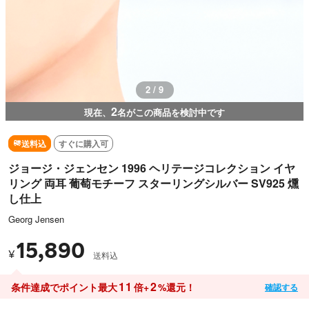
2 / 9
2
現在、
名がこの商品を検討中です
送料込
すぐに購入可
ジョージ・ジェンセン 1996 ヘリテージコレクション イヤ
リング 両耳 葡萄モチーフ スターリングシルバー SV925 燻
し仕上
Georg Jensen
15,890
¥
送料込
11
2
条件達成でポイント最大
倍+
%還元！
確認する