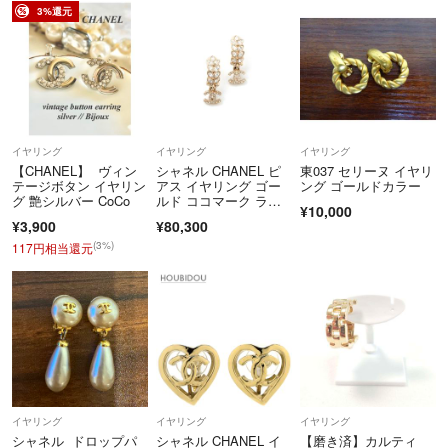
料無料
3%還元
イヤリング
イヤリング
イヤリング
【CHANEL】 ヴィン
シャネル CHANEL ピ
東037 セリーヌ イヤリ
テージボタン イヤリン
アス イヤリング ゴー
ング ゴールドカラー
グ 艶シルバー CoCo
ルド ココマーク ライ
¥10,000
ンストーン リーフモチ
¥3,900
¥80,300
ーフ
(3%)
117円相当還元
イヤリング
イヤリング
イヤリング
シャネル ドロップパ
シャネル CHANEL イ
【磨き済】カルティ