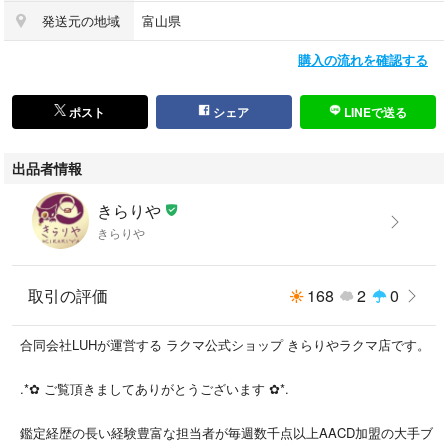
ージはございません。
発送元の地域
富山県
イヤーパッドは特に問題なく使用できます。
クリップはしっかりと稼働致します。
購入の流れを確認する
映り込みや反射により黒く映る部分は変色ではございません。
※ 状態詳細は画像でご確認下さい。
ポスト
シェア
LINEで送る
※ ご購入前に必ずショップ情報をご確認下さい。
出品者情報
※ 中古品となりますので神経質な方のご購入は
きらりや
ご遠慮下さい。
きらりや
※ 大手オークションやAACD基準を元に厳密に
鑑定されたお品となります。
取引の評価
168
2
0
※ カラーはモニターや照明等の環境により実物と
合同会社LUHが運営する ラクマ公式ショップ きらりやラクマ店です。
異なって見える場合がございます。
.*✿ ご覧頂きましてありがとうございます ✿*.
※ 他モールにも出品しているためキャンセルとなる
場合がございます。
鑑定経歴の長い経験豊富な担当者が毎週数千点以上AACD加盟の大手ブ