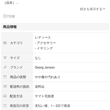
［品名］
1996 ヘリテージコレクション イヤリング 両耳 葡萄モチーフ
続きを表示する
7日前
［製品仕様］
葡萄/グレープ デザイン
商品情報
スターリングシルバー / SV925 / Ag925 ( いぶし加工 )
クリップイヤリング
レディース
1.92 x 2.38 x 1.42㎝ ( イヤリング 横 x 縦 x 厚さ )
カテゴリ
›
アクセサリー
約1.6 x 1.05㎝ ( クリップ 長さ x 幅 )
›
イヤリング
11.82g ( 重さ )
※ サイズは片耳平均となります
サイズ
なし
※ 多少の誤差はご了承下さい
ブランド
Georg Jensen
［付属品］
商品の状態
やや傷や汚れあり
なし
※ 社外新品保存袋をお付け致します
配送料の負担
送料込
［状態］
配送方法
ヤマト宅急便
ランクB~AB
小キズや細かなスレや軽微な変色等ダメージがございますが、目立つダメ
発送日の目安
支払い後、1～2日で発送