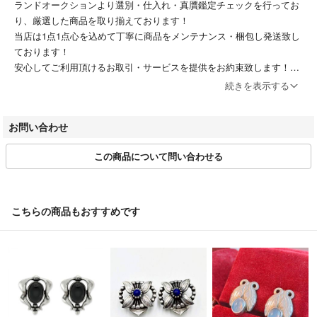
ランドオークションより選別・仕入れ・真贋鑑定チェックを行ってお
※ 商品に不備があった場合「取引メッセージ」より
り、厳選した商品を取り揃えております！
ご連絡をお願い致します。
当店は1点1点心を込めて丁寧に商品をメンテナンス・梱包し発送致し
ております！
※ 値引き交渉はご遠慮下さい。
安心してご利用頂けるお取引・サービスを提供をお約束致します！
続きを表示する
※ 随時SALEやお値下げを実施しております。
■お問い合わせについて
是非ショップ登録宜しくお願い致します*.(*´◡`)
商品詳細ページ、または取引ページよりお問い合わせボタン押下＞問い
お問い合わせ
合わせフォームよりお問い合わせ下さい。
AC3452305511
受付時間：10:00~18:00 ( 日曜定休 )
この商品について問い合わせる
※ 商品に関するお問合せの際は該当商品の「管理番号」をお伝え下さい
※ お値引きの対応は一切行っておりません
■お取引について
こちらの商品もおすすめです
当店はラクマの規約に則り営業させて頂いております。
特定のお客様に対するお取り置きや専用ページには対応できかねます。
またお問い合わせの有無に関わらず、ご購入は先着順とさせて頂いてお
ります。
■注文後の配送先変更について
当店ではご注文確定後の配送先変更は対応できかねます。