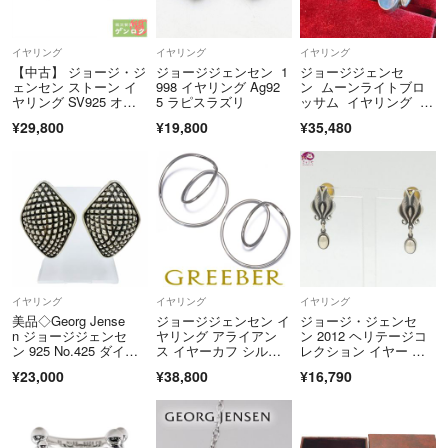
ご注文前にご登録情報に誤りがないかご確認の上、ご注文手続きへお進
み下さい。
イヤリング
イヤリング
イヤリング
【中古】 ジョージ・ジ
ジョージジェンセン 1
ジョージジェンセ
ェンセン ストーン イ
998 イヤリング Ag92
ン ムーンライトブロ
■梱包・ギフト配送
ヤリング SV925 オニ
5 ラピスラズリ
ッサム イヤリング ブ
複数商品購入頂いた場合でも原則同梱対応は行えません。
キス Georg Jensen
ルームーンストーン
¥29,800
¥19,800
¥35,480
複数商品購入頂いた場合でも送料はそれぞれにかかります。
【質屋】
ギフト梱包は承っておりません。
■ キャンセル
お客様都合によるキャンセルは原則お受けしておりません。
■受取拒否
お客様都合で受け取れなかった場合は、配送業者の規定に従って当店へ
イヤリング
イヤリング
イヤリング
返送となります。
美品◇Georg Jense
ジョージジェンセン イ
ジョージ・ジェンセ
その際再送はできかねますのでご了承下さい。
n ジョージジェンセ
ヤリング アライアン
ン 2012 ヘリテージコ
ン 925 No.425 ダイヤ
ス イヤーカフ シルバ
レクション イヤー イ
モンド型 両耳用 イヤ
ー 925
ヤリング 両耳 葉 つぼ
■返品
¥23,000
¥38,800
¥16,790
リング アクセサリ
み モチーフ デザイ
返品または商品の写真の送付をもって確認させて頂く場合がございま
ー シルバー 重量20.10
ン SV925 燻し
g レディース
す。
商品のご返送の無い場合、ご返金等は承れませんのでご了承下さい。