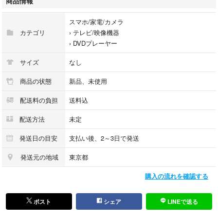
商品情報
サイズ・容量本体サイズ：約226×196×49㎜
本体重量：約750g
スマホ/家電/カメラ
パッケージサイズ：約幅257×高さ240×奥行85㎜
カテゴリ
›
テレビ/映像機器
パッケージ重量：約991g
›
DVDプレーヤー
アウトカートンサイズ：約570×468×285㎜
アウトカートン重量：約12.6㎏
サイズ
なし
規格■生産地：中国
■素材・成分：
商品の状態
新品、未使用
■パッケージ：
配送料の負担
送料込
注意事項【仕様】
電源定格：AV100V 50/60Hz
配送方法
未定
消費電力：約11W
設置環境(推奨)：(温度)0～40℃/(動作姿勢)水平※結露なきこと
発送日の目安
支払い後、2～3日で発送
出力端子：AV(RCA)出力、HDMI出力
インターフェイス：USB2
発送元の地域
東京都
購入の流れを確認する
新品未使用品
ポスト
シェア
LINEで送る
送料込みです。