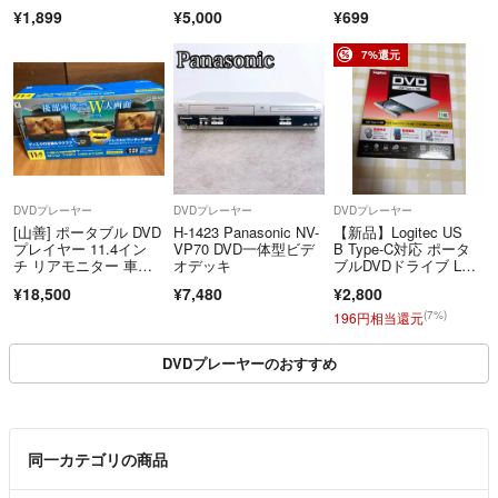
M-N10
（赤外線発光の確認済
¥1,899
¥5,000
¥699
み）
7%還元
DVDプレーヤー
DVDプレーヤー
DVDプレーヤー
[山善] ポータブル DVD
H-1423 Panasonic NV-
【新品】Logitec US
プレイヤー 11.4イン
VP70 DVD一体型ビデ
B Type-C対応 ポータ
チ リアモニター 車載
オデッキ
ブルDVDドライブ LDR
用
-PXA8CU2VWH ホワ
¥18,500
¥7,480
¥2,800
イト
(7%)
196円相当還元
DVDプレーヤーのおすすめ
同一カテゴリの商品