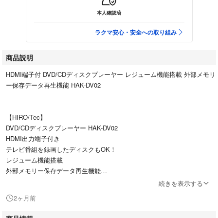
本人確認済
ラクマ安心・安全への取り組み
商品説明
HDMI端子付 DVD/CDディスクプレーヤー レジューム機能搭載 外部メモリ
ー保存データ再生機能 HAK-DV02
【HIRO/Tec】
DVD/CDディスクプレーヤー HAK-DV02
HDMI出力端子付き
テレビ番組を録画したディスクもOK！
レジューム機能搭載
外部メモリー保存データ再生機能
HDMI出力端子付き
続きを表示する
商品詳細
2ヶ月前
ジャンル名家電
JANコード10点【HAK-DV02】：4562350994614