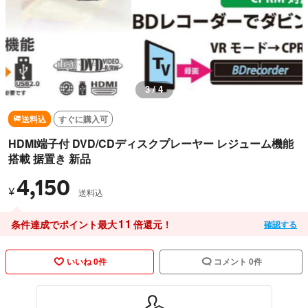
3 / 4
送料込
すぐに購入可
HDMI端子付 DVD/CDディスクプレーヤー レジューム機能
搭載 据置き 新品
4,150
¥
送料込
11
条件達成でポイント最大
倍還元！
確認する
いいね 0件
コメント 0件