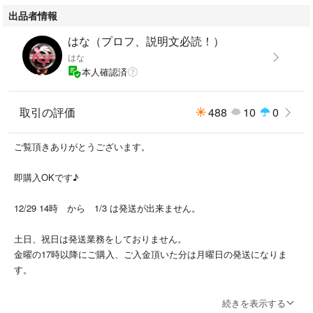
（離島の方だけは送料かかります）
出品者情報
北海道の札幌、函館等は離島扱いにはなりません。（北海道内の方）
はな（プロフ、説明文必読！）
はな
東京の大島や、新潟の佐渡等は離島扱いになります。
本人確認済
離島の場所により送料変わりますので
購入前にコメント下さい！
取引の評価
488
10
0
離島以外の方は、コメントなしの即買いOK
ご覧頂きありがとうございます。
値下げコメント✖︎
即購入OKです♪
12/29 14時 から 1/3 は発送が出来ません。
土日、祝日は発送業務をしておりません。
金曜の17時以降にご購入、ご入金頂いた分は月曜日の発送になりま
す。
続きを表示する