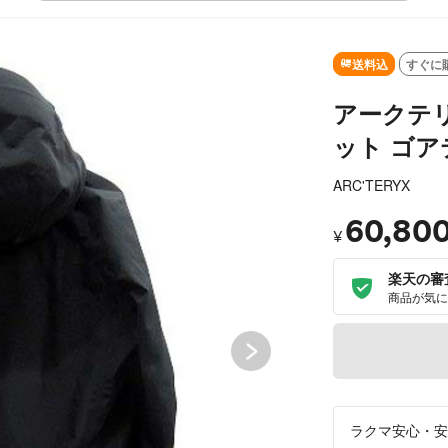
SOLD OUT
送料込
すぐに
アークテリ
ット ゴアテ
ARC'TERYX
60,80
¥
楽天の審
商品が気に
ラクマ安心・安