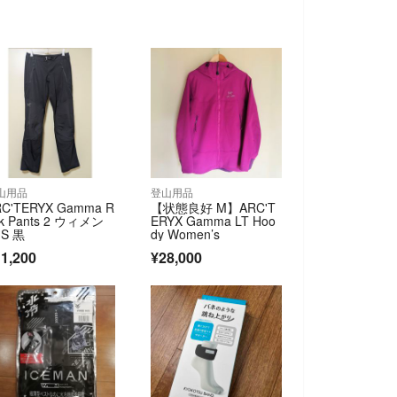
山用品
登山用品
RC'TERYX Gamma R
【状態良好 M】ARC'T
k Pants 2 ウィメン
ERYX Gamma LT Hoo
 S 黒
dy Women’s
1,200
¥28,000