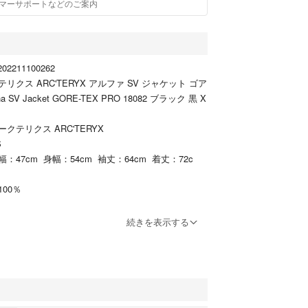
マーサポートなどのご案内
2211100262
クス ARC'TERYX アルファ SV ジャケット ゴア
SV Jacket GORE-TEX PRO 18082 ブラック 黒 X
クテリクス ARC'TERYX
S
47cm 身幅：54cm 袖丈：64cm 着丈：72c
00％
B
続きを表示する
ダメージはなく、問題なくご使用いただける商品で
も中古品ですので掲載写真や記載内容をご確認いただ
購入ください。
ポーツジャパン(株)