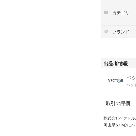
商品のお問い合わ
品詳細等をご確認
カテゴリ
★本商品は一点
他サイトや店舗に
ブランド
になることもござ
こちらの商品はラ
います。
出品者情報
ベク
ベク
取引の評価
株式会社ベクトル
岡山県を中心にベ