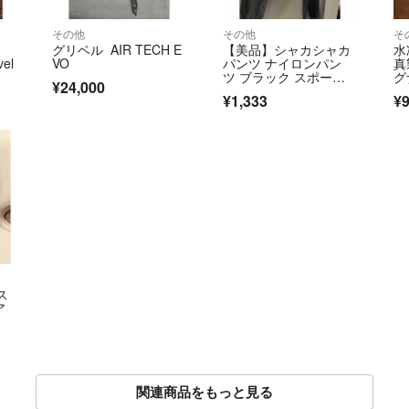
その他
その他
そ
グリベル AIR TECH E
【美品】シャカシャカ
水
vel
VO
パンツ ナイロンパン
真
ツ ブラック スポー
グ
¥24,000
ツ トレーニング
サ
¥1,333
¥9
−
ス
ア
関連商品をもっと見る