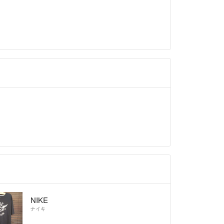
異なる商品が届いた場合
説明と著しく異なる場合
しております。
以内にご連絡、返品受付後5日以内に当店に商品をご
限を過ぎた場合、初期不良等の場合でも対応いたし
商品を受け取られた際に状態の確認をお願いいたしま
フターサービス代等の商品代金以上のご請求、不良
金での対応などはお受けできません。
品については、いかなる理由でもご返品をお断りさ
ります。
クマ公式パートナーです。
fril.jp/ts/official/law/vtr/
://fril.jp/ts/official/law/vtr/#return_policy
者登録番号：T4260002013524
NIKE
ナイキ