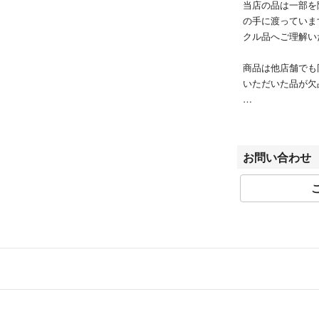
当店の品は一部を
の手に渡っていま
クル品へご理解い
商品は他店舗でも
いただいた品が欠
ブランドによって
認ください。
ベクトルの計測方
お問い合わせ
きましてはご容赦
商品画像はできる
用のモニターによ
ル品ゆえに付属品
ご入金確認後のご
ん。
商品状態は掲載前
がございました際
が違う、間違えた