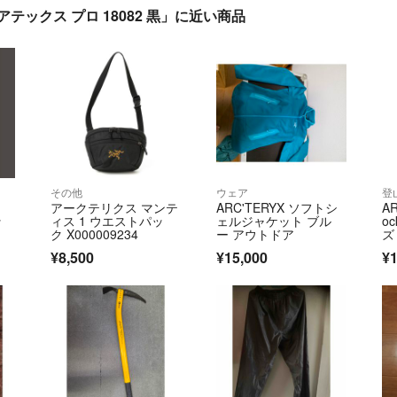
テックス プロ 18082 黒」に近い商品
その他
ウェア
登
アークテリクス マンテ
ARC'TERYX ソフトシ
A
ッ
ィス 1 ウエストパッ
ェルジャケット ブル
oc
ク X000009234
ー アウトドア
ズ
¥8,500
¥15,000
¥1