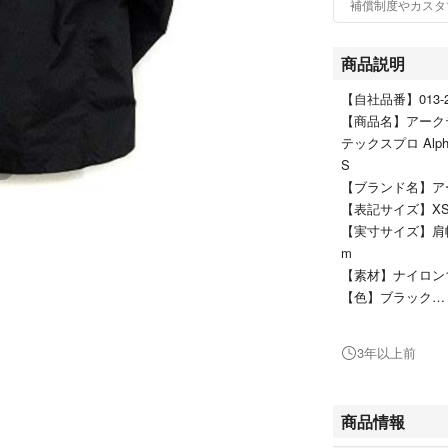
補償制度やカスタ
商品説明
【自社品番】013-20
【商品名】アークテリ
テックスプロ Alpha 
S
【ブランド名】アー
【表記サイズ】X
【実寸サイズ】肩幅：
m
【素材】ナイロン1
【色】ブラック
【状態ランク】A
【状態】目立った
3年以上前
す。 ※あくまで
き、ご理解の上ご
【備考】アメアス
商品情報