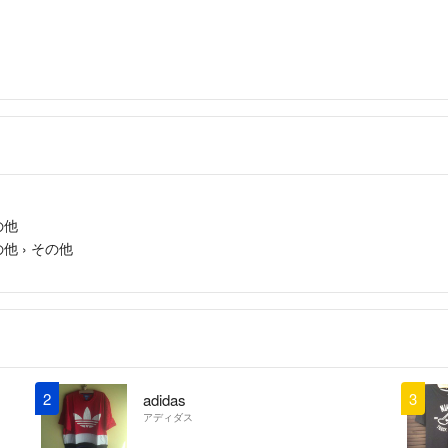
・ご注文の商品と
・商品状態が商品
はご返品をお受け
商品到着から5日
返送ください。期
かねます。 必ず
す。
クリーニングやア
品の場合の一部返
の他
Cランク以下の商
の他
›
その他
せていただいてお
当アカウントはラ
◆特商法：
https://
◆返品特約：
https
◆適格請求書発行事業
2
3
adidas
アディダス