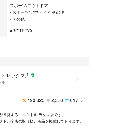
せの回答を休止しております。＊各商品ページの商
スポーツ/アウトドア
の上ご購入ください。
›
スポーツ/アウトドア その他
›
その他
物です
て販売している商品です。多少のお時間差にて欠品
ARC'TERYX
います。予めご了承頂ますようお願い致します。
クマ公式パートナーのベクトルによって出品されて
トル ラクマ店
トル
190,825
2,576
617
が運営する、ベクトル ラクマ店です。
クトル全店の取り扱い商品を掲載しております。