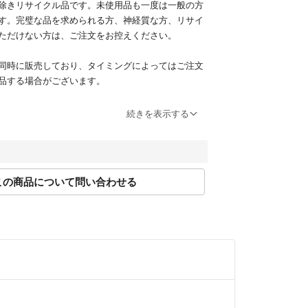
除きリサイクル品です。未使用品も一度は一般の方
す。完璧な品を求められる方、神経質な方、リサイ
ただけない方は、ご注文をお控えください。
同時に販売しており、タイミングによってはご注文
品する場合がございます。
サイズ表記方法が様々です。必ず実寸サイズをご確
続きを表示する
法にのっとって計測しております。多少の誤差につ
ください。
この商品について問い合わせる
限り現品を再現するよう心がけておりますが、ご利
り実物と異なる場合がございます。また、リサイク
が揃ってない場合がございます。
注文内容の変更、キャンセルはお受けしておりませ
に十分な確認を行っておりますが、重大な見落とし
はご返品を承ります。サイズが合わない、イメージ
等お客様都合での返品はお受けしておりません。