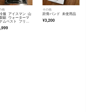
の他
その他
冷服 アイスマン 山
距骨バンド 未使用品
製鋸 ウォーターマ
¥3,200
ナムベスト フリー
イズ ＩＣＭ−ＷＭＶ
,999
Ｆ