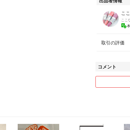
出品者情報
ここな
ここ
取引の評価
コメント