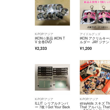
K-POP/アジア
アイドルグッズ
iKON☆新品 iKON T
iKON アクリルキ
V 全巻DVD
ルダー JAY ジナン
¥2,333
¥1,200
K-POP/アジア
K-POP/アジア
ILLIT シリアルナンバ
straykids スキズ Th
ー 7枚 I Got Your Back
That アルバム That