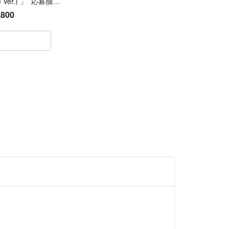
e Ver.) 」 応募抽選
典 シリアル10枚
,800