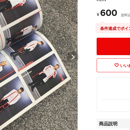
600
¥
送料
条件達成でポイ
いいね
商品説明