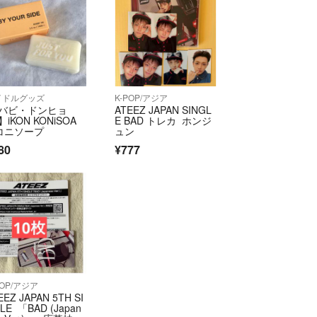
イドルグッズ
K-POP/アジア
 バビ・ドンヒョ
ATEEZ JAPAN SINGL
】iKON KONiSOA
E BAD トレカ ホンジ
 コニソープ
ュン
80
¥777
POP/アジア
EEZ JAPAN 5TH SI
LE 「BAD (Japan