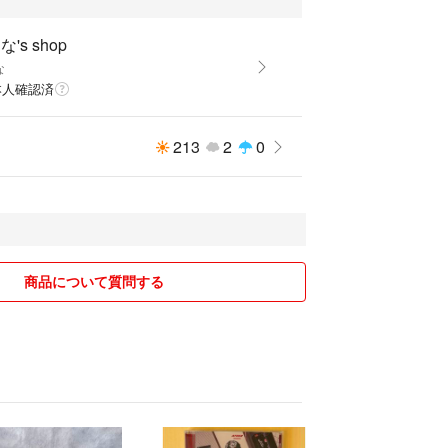
's shop
な
本人確認済
213
2
0
商品について質問する