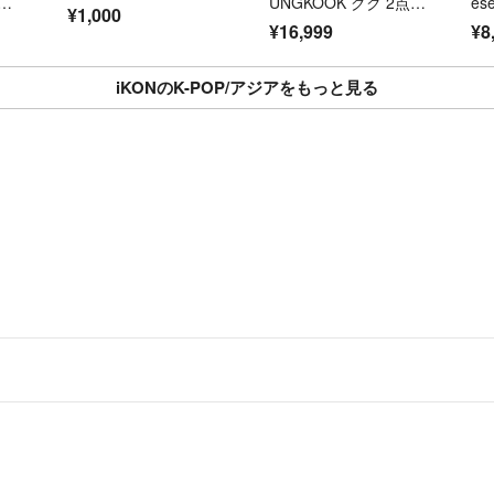
は
UNGKOOK グク 2点セ
es
¥1,000
頂き
ット 入手困難
特
¥16,999
¥8
iKONのK-POP/アジアをもっと見る