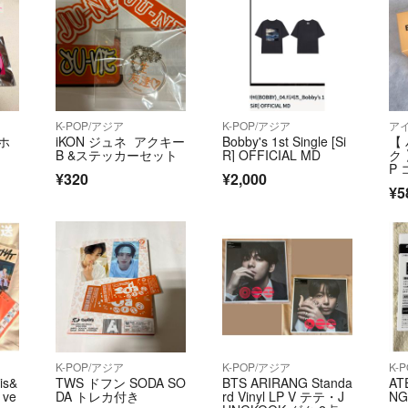
K-POP/アジア
K-POP/アジア
ア
ーホ
iKON ジュネ アクキー
Bobby's 1st Single [Si
【
B &ステッカーセット
R] OFFICIAL MD
ク 
P
¥320
¥2,000
¥5
K-POP/アジア
K-POP/アジア
K-
is&
TWS ドフン SODA SO
BTS ARIRANG Standa
AT
 ve
DA トレカ付き
rd Vinyl LP V テテ・J
NG