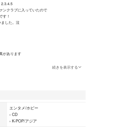
2.3.4.5
ァンクラブに入っていたので
です！
いました。泣
真があります
続きを表示する
トでお願いします！
エンタメ/ホビー
›
CD
›
K-POP/アジア