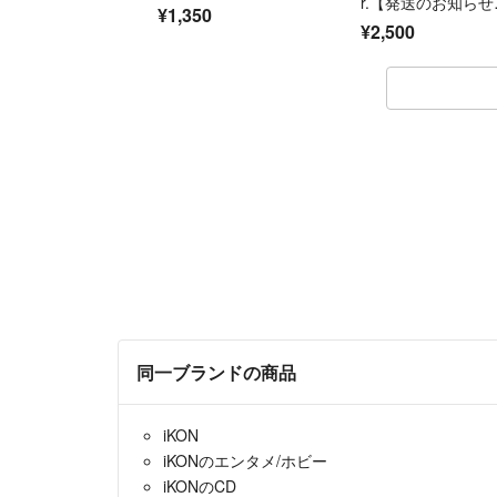
r.【発送のお知らせ
¥1,350
発送通知でさせて
¥2,500
ます】
同一ブランドの商品
iKON
iKONのエンタメ/ホビー
iKONのCD