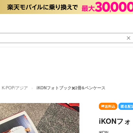
K-POP/アジア
iKONフォトブック✖️2冊&ペンケース
送料込
匿名配
iKONフ
iKON