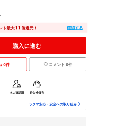
込
11
確認する
ント最大
倍還元！
購入に進む
 0件
コメント 0件
本人確認済
紛失補償有
ラクマ安心・安全への取り組み