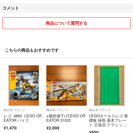
コメント
商品について質問する
こちらの商品もおすすめです
積み木/ブロック
積み木/ブロック
積み木/ブロック
レゴ 4893 LEGO CR
※最終値下げLEGO CR
LEGOオールドレゴ 基
EATOR バイク
EATOR 31023
礎板 緑色 基本プレー
ト 正規品 クラシッ
¥1,470
¥2,000
ク 16×32
¥950