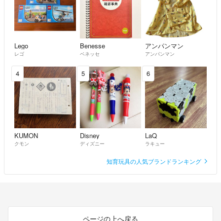
Lego
Benesse
アンパンマン
レゴ
ベネッセ
アンパンマン
4
5
6
KUMON
Disney
LaQ
クモン
ディズニー
ラキュー
知育玩具の人気ブランドランキング
ページの上へ戻る