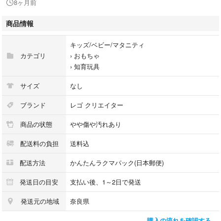
8ヶ月前
ステアリングやリアサスペンションが動くから、どんなチャレンジも受け
て立つぞ。
商品情報
細部までこだわったエンジン、ヘッドライト、大きなタイヤを搭載。君の
腕が鳴るにちがいない。
キッズ/ベビー/マタニティ
強力なモンスタートラックやクールバギーに組み変えることもできるよ。
カテゴリ
›
おもちゃ
›
知育玩具
箱 はありません。説明書はありますが、折れ破れあります。
サイズ
なし
パーツ紛失 写真の通り
ブランド
レゴ クリエイター
商品の状態
やや傷や汚れあり
予備パーツは写真の通り
配送料の負担
送料込
出品するにあたって、バラしてあったものを組み立てました。
配送方法
かんたんラクマパック(日本郵便)
パーツは確認しながら組み立てましたが、違っている部品や足りない部品
の見落としがあるかもしれません。
発送日の目安
支払い後、1～2日で発送
ある程度分解して発送いたします。
発送元の地域
奈良県
子どもが遊んでいたものなので擦り傷、傷、汚れ、等あります。
購入の流れを確認する