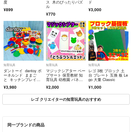
度
ス 木のぴったりパズ
ド
ル
¥899
¥3,000
¥770
知育玩具
知育玩具
知育玩具
ダントーイ dantoy ボ
マジックシアター ペー
レゴ 3枚 ブロック 土
ーネルンド ままご
プサート 保育教材 知
台 プレート 互換 板 Le
と キッチンプレイセ
育玩具 幼稚園 パネル
go 大量 Classic
ット 知育玩具
シアター
¥3,980
¥2,000
¥1,000
レゴ クリエイターの知育玩具のおすすめ
同一ブランドの商品