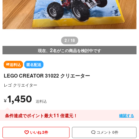
2 / 18
2
現在、
名がこの商品を検討中です
送料込
匿名配送
LEGO CREATOR 31022 クリエーター
レゴ クリエイター
1,450
¥
送料込
11
条件達成でポイント最大
倍還元！
確認する
いいね 2件
コメント 0件