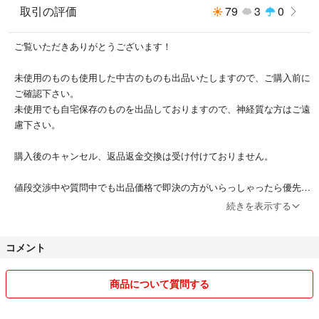
取引の評価
79
3
0
ご覧いただきありがとうございます！
未使用のものも使用した中古のものも出品いたしますので、ご購入前に
ご確認下さい。
未使用でも自宅保存のものを出品しておりますので、神経質な方はご遠
慮下さい。
購入後のキャンセル、返品返金交換は受け付けておりません。
値段交渉中や質問中でも出品価格で即決の方がいらっしゃったら優先的
になりますのでご了承下さい。
続きを表示する
他サイトでも出品している場合がありますので、購入申請にしているも
コメント
のもあります。
基本的には申請頂ければご購入となります。
商品について質問する
簡易包装・リユース梱包となることもあります。