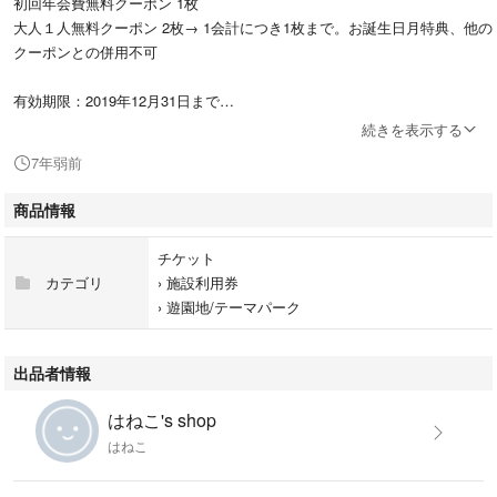
初回年会費無料クーポン 1枚
大人１人無料クーポン 2枚→ 1会計につき1枚まで。お誕生日月特典、他の
クーポンとの併用不可
有効期限：2019年12月31日まで
続きを表示する
全店舗でご使用頂けます
7年弱前
折り畳んでミニレターで発送します
商品情報
在庫2枚ありますので、複数ご希望の方はコメントください
チケット
カテゴリ
›
施設利用券
1枚 300円
›
遊園地/テーマパーク
2枚 550円
大人おひとり様
出品者情報
無料クーポン
割引
はねこ's shop
はねこ