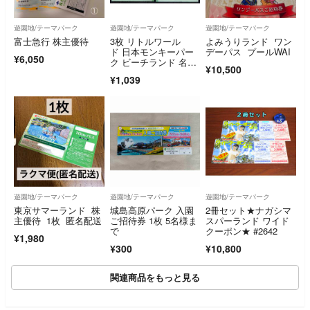
遊園地/テーマパーク
遊園地/テーマパーク
遊園地/テーマパーク
富士急行 株主優待
3枚 リトルワール
よみうりランド ワン
ド 日本モンキーパー
デーパス プールWAI
¥6,050
ク ビーチランド 名
¥10,500
鉄 株主入場招待券 株
¥1,039
主優待
遊園地/テーマパーク
遊園地/テーマパーク
遊園地/テーマパーク
東京サマーランド 株
城島高原パーク 入園
2冊セット★ナガシマ
主優待 1枚 匿名配送
ご招待券 1枚 5名様ま
スパーランド ワイド
で
クーポン★ #2642
¥1,980
¥300
¥10,800
関連商品をもっと見る