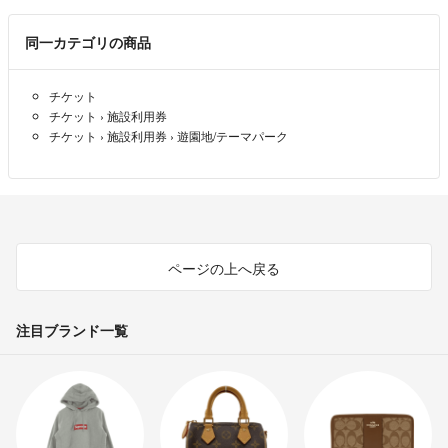
送料込みで普通郵便やらくらく便を想定しています。出品物により異な
ります。
同一カテゴリの商品
それ以外の発送をご希望される方はプラス料金で承れる場合があります
のでコメント下さい。
チケット
配送中の破損事故や不着等の保証はできかねますので、ご理解下さい。
チケット
›
施設利用券
チケット
›
施設利用券
›
遊園地/テーマパーク
当方、禁煙ペットなしです。
気持ちの良い迅速なお取引を心がけます★
状況によりますが、値下げ等の交渉も承りますので、お気軽にコメント
下さい！
よろしくお願いします(^^)
ページの上へ戻る
注目ブランド一覧