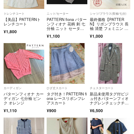
トレンチコート
ニット/セーター
シャツ/ブラウス(長袖/七分)
【美品】PATTERNト
PATTERN fiona パター
最終価格【PATTER
レンチコート
ンフィオナ 花柄 刺 七
N】リボンブラウス 長
分袖 ニット セータ
袖 清楚 フェミニン 刺
¥1,800
ー sizeM/グレー ■
繍 ビジュー
¥1,100
¥1,000
◇ レディース
カーディガン
ひざ丈スカート
チェスターコート
パターンフィオナ カー
タグ付き！PATTERN fi
新品未使用タグ付ビジ
ディガン 七分袖 ピン
ona レースリボンフレ
ュ付きパターンフィオ
ク オレンジ
アスカート
ナグレンチェックチェ
スターコートM
¥1,110
¥900
¥6,500