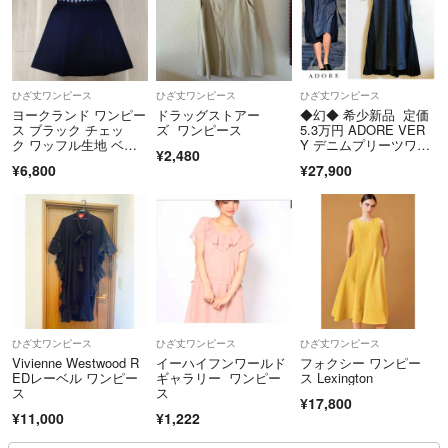
ひざ丈ワンピース
ひざ丈ワンピース
ひざ丈ワンピース
ヨークランド ワンピー
ドラッグストアー
◆幻◆ 希少新品 定価
ス ブラック チェッ
ズ ワンピース
5.3万円 ADORE VER
ク ワッフル生地 ベル
Y デニムプリーツワン
¥2,480
ト付き
ピース
¥6,800
¥27,900
ひざ丈ワンピース
ひざ丈ワンピース
ひざ丈ワンピース
Vivienne Westwood R
イーハイフンワールド
フォクシー ワンピー
EDレーベル ワンピー
ギャラリー ワンピー
ス Lexington
ス
ス
¥17,800
¥11,000
¥1,222