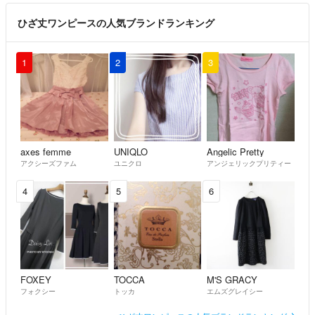
ひざ丈ワンピースの人気ブランドランキング
1
2
3
axes femme
UNIQLO
Angelic Pretty
アクシーズファム
ユニクロ
アンジェリックプリティー
4
5
6
FOXEY
TOCCA
M'S GRACY
フォクシー
トッカ
エムズグレイシー