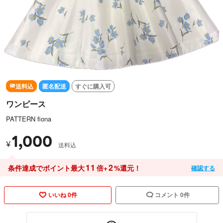
送料込
匿名配送
すぐに購入可
ワンピース
PATTERN fiona
1,000
¥
送料込
11
2
条件達成でポイント最大
倍+
%還元！
確認する
いいね 0件
コメント 0件