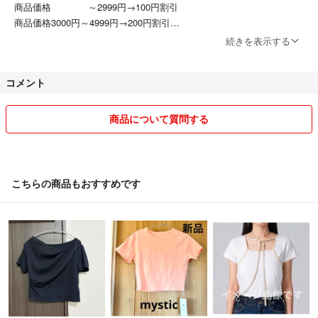
◼️発送方法
商品価格 ～2999円→100円割引
小さく畳んでチャック付きビニールに入れて発送させて頂きます。
商品価格3000円～4999円→200円割引
シワが付くこともありますのでご了承下さい。
商品価格5000円～9999円→300円割引
続きを表示する
状況により発送方法を変更する場合もあるのでご了承下さい。
商品価格10000円→14999円→5％割引
商品価格15000円～→7％割引
コメント
させて頂きます(^^)
◼️その他、注意事項
自宅にて保管していました。
⚠️値引き対象商品は1600円以上とさせて頂きます。
商品について質問する
タバコも吸いません。ペットもいません。
細かいデザインなどは写真にてご確認ください。
・ご購入前に「フォローしました。割引して下さい」等、値下げして欲
しい事をコメント下さい⭐
こちらの商品もおすすめです
他の商品はこちらから
⬇︎
また、値下げ交渉にも積極的にお応え致します！
#豆柴ブランド
※商品によっては対応できない場合がありますのでご了承下さい
※希望金額をご提示して頂けるとお取引がスムーズです。
【一般的なサイズ表】ご参考までにどうぞ(^-^)
尚、大幅なお値引きはご遠慮下さい。
平均サイズ表
【女性:S】
身長:150～155cm