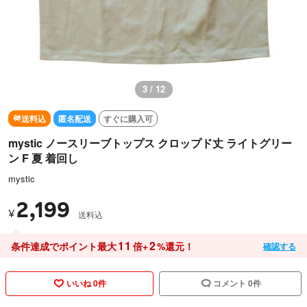
3 / 12
送料込
匿名配送
すぐに購入可
mystic ノースリーブトップス クロップド丈 ライトグリー
ン F 夏 着回し
mystic
2,199
¥
送料込
11
2
条件達成でポイント最大
倍+
%還元！
確認する
いいね 0件
コメント 0件