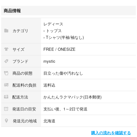
NOR1158
商品情報
◼️ブランド名
レディース
mystic
カテゴリ
›
トップス
ミスティック
›
Tシャツ(半袖/袖なし)
株式会社パル
サイズ
FREE / ONESIZE
◼️商品詳細
ブランド
mystic
レディース
商品の状態
目立った傷や汚れなし
ノースリーブカットソー
カジュアル
配送料の負担
送料込
ショート丈
ストレッチ
配送方法
かんたんラクマパック(日本郵便)
淡いグリーンのノースリーブトップス、クロップドデザインで夏に最適⭐
発送日の目安
支払い後、1～2日で発送
綿 95％
発送元の地域
北海道
ポリウレタン 5％
購入の流れを確認する