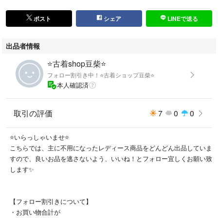
◼️サイズ
F
ポスト
シェア
LINEで送る
・平置実寸(㎝)
出品者情報
身幅 約46
着丈 約39
⭐古着shop豆柴⭐
※素人採寸の為、誤差はご了承下さい。
フォロー割引き中！⭐古着ショップ豆柴⭐
本人確認済
◼️カラー
取引の評価
7
0
0
ライトグリーン
薄緑
⭐いらっしゃいませ⭐
こちらでは、主に不用になったレディース商品をどんどん出品していま
◼️状態
すので、良いお品を逃さないよう、いいね！とフォロー宜しくお願い致
全体的に目立った汚れや傷みはありません。一度人の手に渡った商品とい
します✨️
うことや、古着の良さにご理解いただいた上でご購入をお願いします。
また、気付かない汚れ等はあるかもしれません。
【フォロー割引きについて】
・お買い物合計が