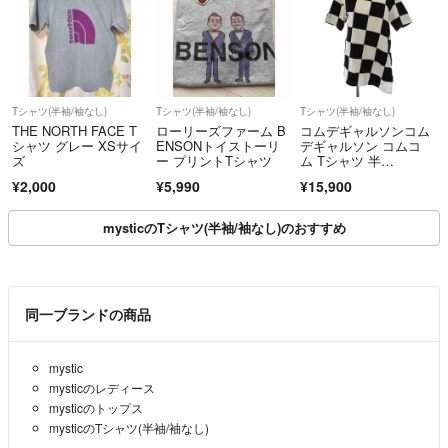
Tシャツ(半袖/袖なし)
Tシャツ(半袖/袖なし)
Tシャツ(半袖/袖なし)
THE NORTH FACE T
ローリーズファーム B
コムデギャルソンコム
シャツ グレー XSサイ
ENSONトイストーリ
デギャルソン コムコ
ズ
ー プリントTシャツ
ム Tシャツ 半
袖 S 黒 白
¥2,000
¥5,990
¥15,900
mysticのTシャツ(半袖/袖なし)のおすすめ
同一ブランドの商品
mystic
mysticのレディース
mysticのトップス
mysticのTシャツ(半袖/袖なし)