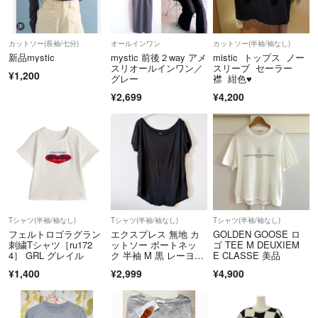
カラー...グリーン系
④商品の色味について
ご使用の端末の設定により実物と画像の色味が異なる場合がございます
カットソー(長袖/七分)
オールインワン
カットソー(半袖/袖なし)
柄/デザイン...無地
新品mystic
mystic 前後２way アメ
mistic トップス ノー
ので、気になる方はご購入前にご質問下さい！
スリオールインワン／
スリーブ セーラー
¥1,200
グレー
襟 紺色♥
汚れ・破れ・臭いなど...なし
¥2,699
¥4,200
⑤返品・キャンセルについて
万一商品到着後、当方の記載内容に不備や見落としなどがあり、商品説
明と著しく品質や状態が異なる場合はご相談下さい。なるべく柔軟な対
応をさせて頂きます！
それでは、引き続きお買い物をお楽しみ下さい(^^)
Tシャツ(半袖/袖なし)
Tシャツ(半袖/袖なし)
Tシャツ(半袖/袖なし)
フェルトロゴラグラン
エクスプレス 無地 カ
GOLDEN GOOSE ロ
刺繍Tシャツ［ru172
ットソー ボートネッ
ゴ TEE M DEUXIEM
4］ GRL グレイル
ク 半袖 M 黒 レーヨ
E CLASSE 美品
ン デイリー
¥1,400
¥2,999
¥4,900