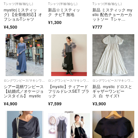
Tシャツ(半袖/袖なし)
Tシャツ(半袖/袖なし)
Tシャツ(半袖/袖なし)
バスト:75～81cm
■注意点
mystic(ミスティッ
新品☆ミスティッ
新品 ミスティック my
ウエスト:56～61cm
━━━━━━━━━━━━━━━━━━
ク) 【全骨格対応】オ
ク チビT 無地
stic 配色チョーカーカ
フショルTシャツ
ットソー Tシャ
ヒップ:82～88cm
¥1,300
ツ 白 フリーサイズ
¥4,500
¥777
【女性:M】
①ブランド品の真贋について
身長:155～160cm
全て正規品である事をお約束致します。
バスト:81～88cm
偽物の取り扱いは一切ございません。
ウエスト:61～66cm
ヒップ:88～93cm
【女性:L】
②発送について
身長:160～165cm
ご購入後はなるべく迅速な対応をお約束致します。
バスト:88～95cm
お支払い後は当日〜2日以内の発送を心掛けております。
ロングワンピース/マキシワンピース
ロングワンピース/マキシワンピース
ロングワンピース/マキシワンピース
ウエスト:66～75cm
シアー花柄ワンピース
【mystic】ティアード
新品 mystic ドロスと
ヒップ:93～99cm
【結婚式／オケージョ
フリルドレスSET ブラ
ギャザーワンピー
【女性:XL】
③商品の状態について
ンスタイル】 mystic
ック
ス 白 サイズ1
身長:165～170cm
商品コンディションを画像等で必ずご確認下さい。
¥4,900
¥7,599
¥3,900
バスト:95～103cm
気になる所がありましたらコメント欄からお問い合わせ下さい。
ウエスト:75～81cm
中古品の取り扱いが多い為、基本的には、こちらで検品をしております
ヒップ:98～104cm
が、気付かない軽微な傷や汚れ、破れなどはあるかもしれませんので、
ご承知おき下さい。
サイズ...FREE SIZE