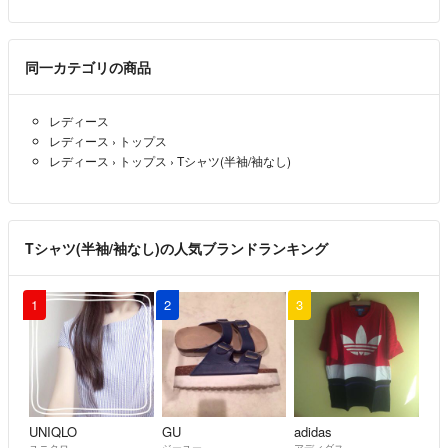
同一カテゴリの商品
レディース
レディース
›
トップス
レディース
›
トップス
›
Tシャツ(半袖/袖なし)
Tシャツ(半袖/袖なし)の人気ブランドランキング
1
2
3
UNIQLO
GU
adidas
ユニクロ
ジーユー
アディダス