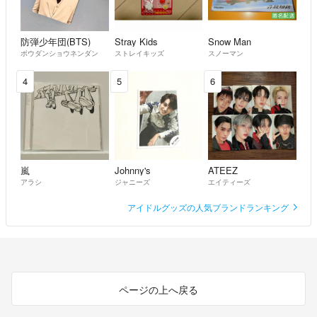
防弾少年団(BTS)
Stray Kids
Snow Man
ボウダンショウネンダン
ストレイキッズ
スノーマン
4
5
6
嵐
Johnny's
ATEEZ
アラシ
ジャニーズ
エイティーズ
アイドルグッズの人気ブランドランキング
ページの上へ戻る