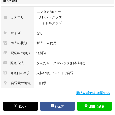
商品情報
☆ ノーマルアクリルについて
一般的なアクリルより長めに設計されており、ペンライトの下部までしっ
エンタメ/ホビー
かりカバーできます。
カテゴリ
›
タレントグッズ
透明度99％の1mmアクリルを使用し、軽量で扱いやすい素材です。
›
アイドルグッズ
★ 商品内容
サイズ
なし
・彫刻アクリル（チャーム穴あり）×1
・ノーマルアクリル ×3
商品の状態
新品、未使用
・天井彫刻アクリル ×1
配送料の負担
送料込
・チャーム ×1
・ミニステッカー ×1
配送方法
かんたんラクマパック(日本郵便)
【関連タグ】
発送日の目安
支払い後、1～2日で発送
#TWS #シンユ #ドフン #ヨンジェ #ハンジン #ジフン #ギョンミン
#ペンライトアクリル #韩振 #TWSアクリル
発送元の地域
山口県
#신유 #지훈 #영재 #한진 #도훈 #경민 #トゥアス
購入の流れを確認する
#反射シート #twsペンライトデコ #twsペンライトステッカー #twsペンラ
イトカバー
ポスト
シェア
LINEで送る