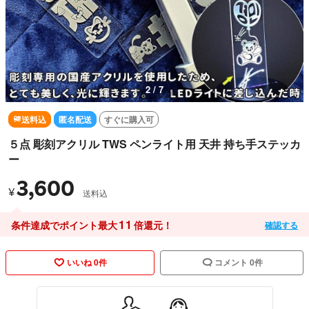
3 / 7
送料込
匿名配送
すぐに購入可
５点 彫刻アクリル TWS ペンライト用 天井 持ち手ステッカ
ー
3,600
¥
送料込
11
条件達成でポイント最大
倍還元！
確認する
いいね 0件
コメント 0件