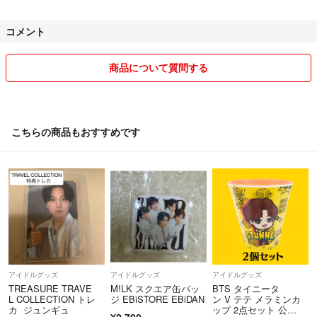
3個 → 300円引き
4個 → 400円引き
コメント
5個 → 500円引き
6個 → 600円引き
7個 → 700円引き
商品について質問する
ーーーーーーーーーーーーーーーーーーーーー
・全商品即購入⭕
・匿名配送、丁寧な防水対策をして発送いたします。
こちらの商品もおすすめです
・沖縄から発送いたします。
アイドルグッズ
アイドルグッズ
アイドルグッズ
TREASURE TRAVE
M!LK スクエア缶バッ
BTS タイニータ
L COLLECTION トレ
ジ EBiSTORE EBiDAN
ン V テテ メラミンカ
カ ジュンギュ
ップ 2点セット 公
¥2,700