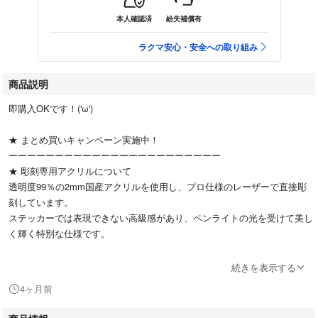
本人確認済
紛失補償有
ラクマ安心・安全への取り組み
商品説明
即購入OKです！('ω')
★ まとめ買いキャンペーン実施中！
ーーーーーーーーーーーーーーーーーーーーーーー
★ 彫刻専用アクリルについて
透明度99％の2mm国産アクリルを使用し、プロ仕様のレーザーで直接彫
刻しています。
ステッカーでは表現できない高級感があり、ペンライトの光を受けて美し
く輝く特別な仕様です。
さらに、ペンライトの下部までしっかりとカバーできるロングタイプ。
続きを表示する
デザイン部分は触れると立体感を感じられ、水洗いも可能で常に清潔に保
4ヶ月前
つことができます。