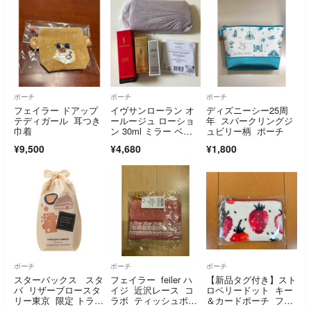
ポーチ
ポーチ
ポーチ
フェイラー ドアップ
イヴサンローラン オ
ディズニーシー25周
テディガール 耳つき
ールージュ ローショ
年 スパークリングジ
巾着
ン 30ml ミラー ベル
ュビリー柄 ポーチ
ベットポーチ 非売
¥9,500
¥4,680
¥1,800
品 ノベルティ
ポーチ
ポーチ
ポーチ
スターバックス スタ
フェイラー feiler ハ
【新品タグ付き】スト
バ リザーブロースタ
イジ 近沢レース コ
ロベリードット キー
リー東京 限定 トラベ
ラボ ティッシュポー
＆カードポーチ フェ
ラーズカンパニー 巾
チ ピンク
イラー