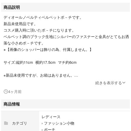
商品説明
ディオールノベルティベルベットポ－チです。
新品未使用品です。
コスメ購入時に頂いたポ－チになります。
ベルベット調のブラック生地にシルバーのファスナーと金具がとてもお洒
落な小さめポ－チです。
※【画像のショッパーは飾りの為、付属しません。】
サイズ:縦約11cm 横約17.5cm マチ約6cm
※新品未使用ですが、お箱はありません。
続きを表示する
※お届けの際はマチ部分を折り畳ませて頂き、ゆうパケットポストにて発
4ヶ月前
送させて頂きますのでご了承下さい。
※【こちらの商品はお値下げ不可とさせて頂きます。】
商品情報
レディース
カテゴリ
›
ファッション小物
›
ポーチ