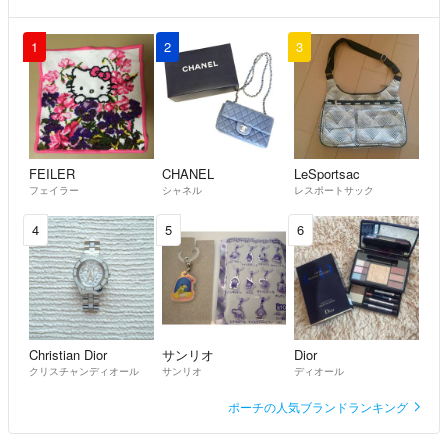
1
2
3
FEILER
CHANEL
LeSportsac
フェイラー
シャネル
レスポートサック
4
5
6
Christian Dior
サンリオ
Dior
クリスチャンディオール
サンリオ
ディオール
ポーチの人気ブランドランキング