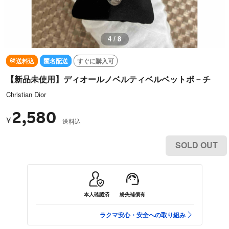
4 / 8
送料込
匿名配送
すぐに購入可
【新品未使用】ディオールノベルティベルベットポ－チ
Christian Dior
2,580
¥
送料込
SOLD OUT
本人確認済
紛失補償有
ラクマ安心・安全への取り組み