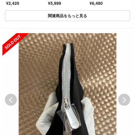
¥2,420
¥5,999
¥6,480
着 コットンバッ
グ M
関連商品をもっと見る
SOLD OUT