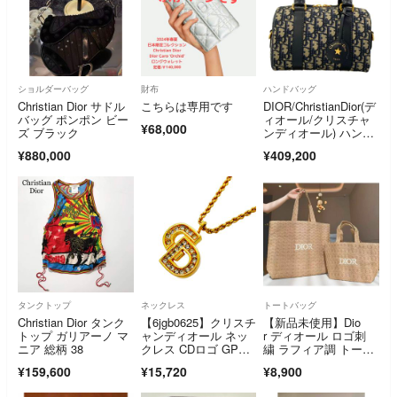
ショルダーバッグ
財布
ハンドバッグ
Christian Dior サドル
こちらは専用です
DIOR/ChristianDior(デ
バッグ ポンポン ビー
ィオール/クリスチャ
¥68,000
ズ ブラック
ンディオール) ハンド
バッグ美品 グルー
¥880,000
¥409,200
ヴ 20 バッグ スモー
ル M1364UTZQ_M92
8 アイボリー×ダーク
ネイビー オブリーク/
ミニボストン レザー
タンクトップ
ネックレス
トートバッグ
Christian Dior タンク
【6jgb0625】クリスチ
【新品未使用】Dio
トップ ガリアーノ マ
ャンディオール ネッ
r ディオール ロゴ刺
ニア 総柄 38
クレス CDロゴ GPメ
繍 ラフィア調 トート
ッキ ラインストー
バッグ 編み込み 大き
¥159,600
¥15,720
¥8,900
ン ゴールド【中古】
いサイズ
レディース