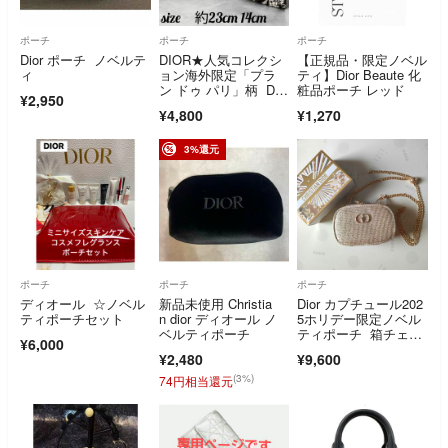
ポーチ
ポーチ
ポーチ
Dior ポーチ ノベルテ
DIOR★人気コレクシ
【正規品・限定ノベル
ィ
ョン海外限定「プラ
ティ】Dior Beaute 化
ン ドゥ パリ」柄 Dior
粧品ポーチ レッド
¥2,950
ビューティ正規ノベル
¥4,800
¥1,270
ティ【非売品】 クラ
ッチバック
3%還元
ポーチ
ポーチ
ポーチ
ディオール ☆ノベル
新品未使用 Christia
Dior カプチュール202
ティポーチセット
n dior ディオール ノ
5ホリデー限定ノベル
ベルティポーチ
ティポーチ 箱チェー
¥6,000
ン付 未使用
¥2,480
¥9,600
(3%)
74円相当還元