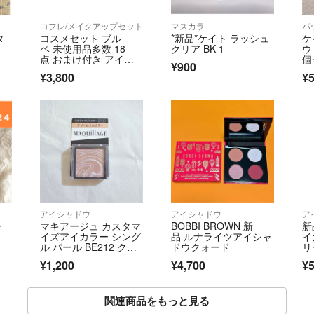
コフレ/メイクアップセット
マスカラ
パ
タ
コスメセット ブル
*新品*ケイト ラッシュ
ケ
ベ 未使用品多数 18
クリア BK-1
ウ
点 おまけ付き アイシ
個
¥900
ャドウ アイライナ
4
¥3,800
¥
ー アイブロウペンシ
用
ル 眉マスカラ チー
ク リップ
アイシャドウ
アイシャドウ
ア
ー
マキアージュ カスタマ
BOBBI BROWN 新
新
イズアイカラー シング
品 ルナライツアイシャ
イ
ル パール BE212 クリ
ドウクォード
リ
ームミルクティ(1g)
¥1,200
¥4,700
¥
関連商品をもっと見る