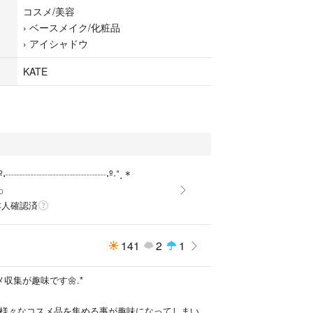
コスメ/美容
›
ベースメイク/化粧品
›
アイシャドウ
KATE
˚‧º‧┈┈┈┈┈┈┈┈┈‧º·˚.＊
p
本人確認済
141
2
1
メ収集が趣味です🌼.*
間にか様々なコスメ品を集める事が趣味になってしまい、