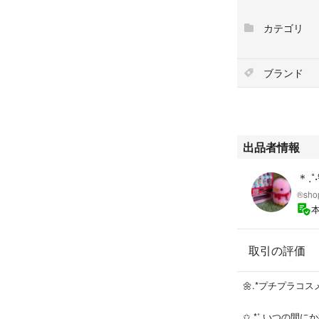
￥1500→ 900
カテゴリ
ブランド
出品者情報
＊.
®️sho
取引の評価
🌼.*プチプラコス
✩.*˚ いつの