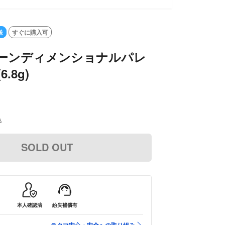
送
すぐに購入可
トーンディメンショナルパレ
6.8g)
込
SOLD OUT
本人確認済
紛失補償有