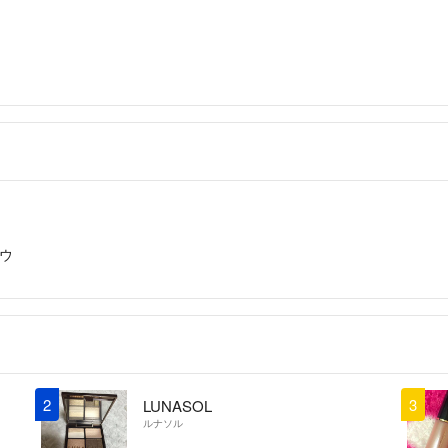
ウ
2
3
LUNASOL
ルナソル