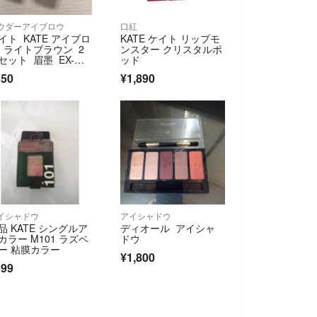
ウダーアイブロウ
口紅
イト KATE アイブロ
KATE ケイト リップモ
 ライトブラウン 2
ンスター クリスタルポ
セット 眉墨 EX-
ッド
 レフィル 詰め替え
550
¥1,890
 メイク 化粧品
イシャドウ
アイシャドウ
品 KATE シングルア
ディオール アイシャ
カラー M101 ラズベ
ドウ
ー 粘膜カラー
¥1,800
599