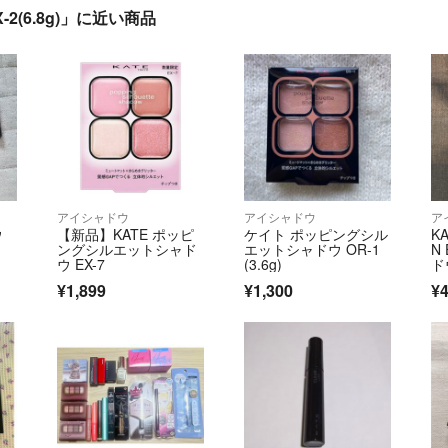
(6.8g)」に近い商品
アイシャドウ
アイシャドウ
ア
ウ
【新品】KATE ポッピ
ケイト ポッピングシル
K
ングシルエットシャド
エットシャドウ OR-1
N
ウ EX-7
(3.6g)
ド
¥1,899
¥1,300
¥