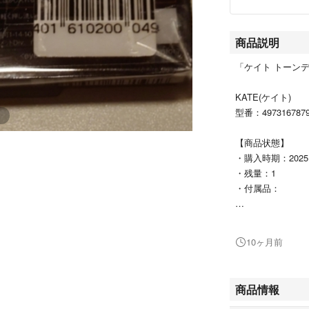
商品説明
「ケイト トーンディ
KATE(ケイト)
型番：4973167879
【商品状態】
・購入時期：2025 
・残量：1
・付属品：
#KATE(ケイト)
#4973167879580
10ヶ月前
#コスメ/美容
#ベースメイク/化
#アイシャドウ
商品情報
#メイクアップ