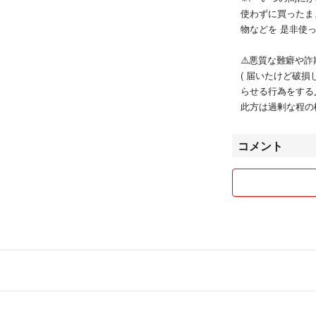
使わずに買ったま
物などを 是非使
⚠️悪質な難癖や
( 届いたけど破損
らせる行為をする
此方は過剰な程の
コメント