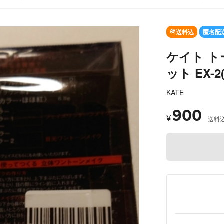
SOLD OUT
送料込
匿名配
ケイト 
ット EX-2(
KATE
900
¥
送料