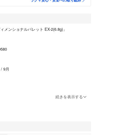
ラクマ安心・安全への取り組み
メンショナルパレット EX-2(6.8g)」
580
/ 9月
続きを表示する
粧品