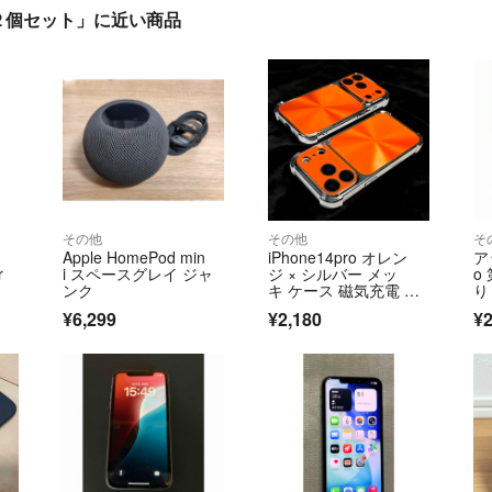
器 ２個セット」に近い商品
その他
その他
そ
Apple HomePod min
iPhone14pro オレン
アッ
r
i スペースグレイ ジャ
ジ × シルバー メッ
o
ンク
キ ケース 磁気充電 マ
り
グセーフ カメラ レン
¥6,299
¥2,180
¥2
ズ フルカバー アイフ
ォン