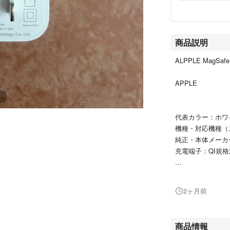
商品説明
ALPPLE MagSa
APPLE
代表カラー：ホワ
機種・対応機種（
純正・本体メーカ
充電端子：QI規
#APPLE
#スマホ/家電/カ
2ヶ月前
#スマホアクセサ
商品情報