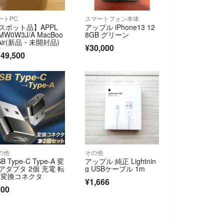
ートPC
スマートフォン本体
スポット品】APPL
アップル iPhone13 12
MW0W3J/A MacBoo
8GB グリーン
 Air(新品・未開封品)
¥30,000
49,500
の他
その他
B Type-C Type-A 変
アップル 純正 Lightnin
アダプタ 2個 充電 転
g USBケーブル 1m
 変換コネクタ
¥1,666
300