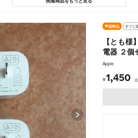
関連商品をもっと見る
SOLD OUT
送料込
すぐに
【とも様】専
電器 ２個
Apple
1,450
¥
送