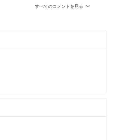
すべてのコメントを見る
うございます。記載誤りで純正ではありませ
しければ1,500円で如何でしょうか？
00
- 3ヶ月前
もと言います。
ですが
購入は難しいでしょうか？