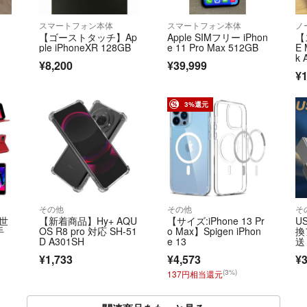
スマートフォン本体
スマートフォン本体
ノ
ー
【ゴーストタッチ】Ap
Apple SIMフリー iPhon
【
ple iPhoneXR 128GB
e 11 Pro Max 512GB
E 
k
¥8,200
¥39,999
¥1
3%還元
その他
その他
そ
2世
【新着商品】Hy+ AQU
【サイズ:iPhone 13 Pr
US
手
OS R8 pro 対応 SH-51
o Max】Spigen iPhon
換
D A301SH
e 13
送
¥1,733
¥4,573
¥
(3%)
137円相当還元