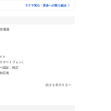
ラクマ安心・安全への取り組み
fe充電器
イト
スマートフォン）
ー認証：純正
格対応有
続きを表示する
メラ
リー