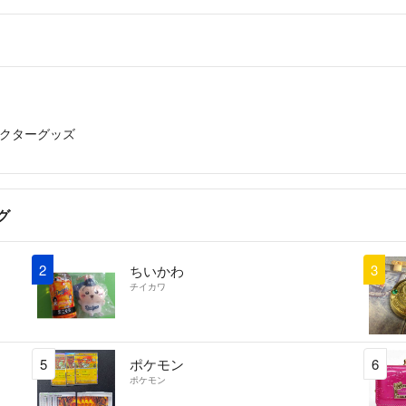
クターグッズ
グ
2
3
ちいかわ
チイカワ
5
ポケモン
6
ポケモン