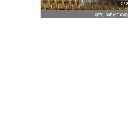
2 / 2
3
現在、
名がこの商