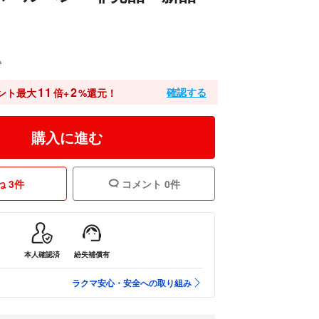
込
11
2
確認する
ント最大
倍+
%還元！
購入に進む
 3件
コメント 0件
本人確認済
紛失補償有
ラクマ安心・安全への取り組み