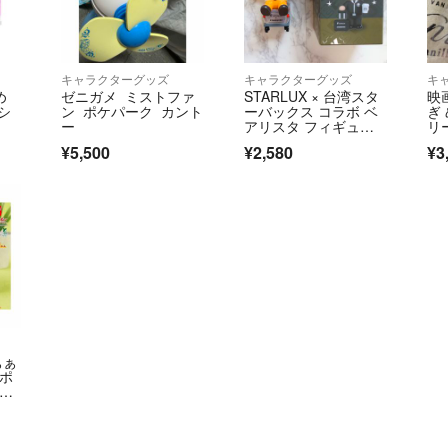
キャラクターグッズ
キャラクターグッズ
キ
め
ゼニガメ ミストファ
STARLUX × 台湾スタ
映
シ
ン ポケパーク カント
ーバックス コラボ ベ
ぎ
ー
アリスタ フィギュア
リ
（航空整備士）
ィ
¥5,500
¥2,580
¥3
ャ
ぁぁ
ャポ
ミコ
使