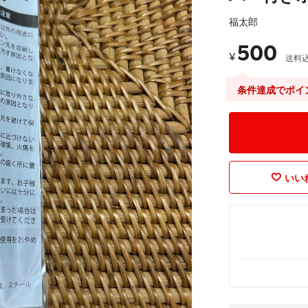
福太郎
500
¥
送料
条件達成でポイ
いいね