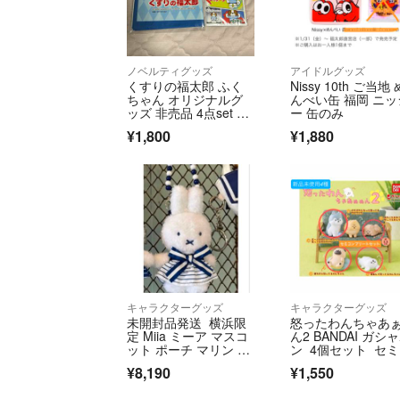
ノベルティグッズ
アイドルグッズ
くすりの福太郎 ふく
Nissy 10th ご当地 
ちゃん オリジナルグ
んべい缶 福岡 ニッ
ッズ 非売品 4点set レ
ー 缶のみ
ア
¥1,800
¥1,880
キャラクターグッズ
キャラクターグッズ
未開封品発送 横浜限
怒ったわんちゃあ
定 Miia ミーア マスコ
ん2 BANDAI ガシ
ット ポーチ マリン mi
ン 4個セット セ
ffy セーラー ホワイ
ンプリート 新品未
¥8,190
¥1,550
ト ミッフィー
用