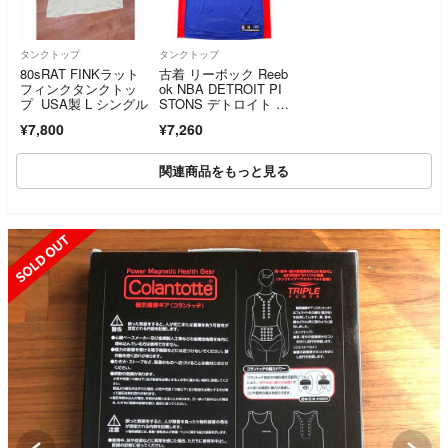
タンクトップ
タンクトップ
80sRAT FINKラット
古着 リーボック Reeb
フィンクタンクトッ
ok NBA DETROIT PI
プ USA製 L シングル
STONS デトロイト ピ
ストンズ メッシュ V
¥7,800
¥7,260
ネック ゲームシャ
ツ レプリカユニフォ
ーム メンズM相当/ea
関連商品をもっと見る
a662658
SOLD OUT