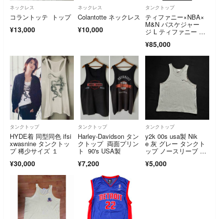
ネックレス
ネックレス
タンクトップ
コラントッテ トップ
Colantotte ネックレス
ティファニー×NBA×
M&N バスケジャー
¥13,000
¥10,000
ジ L ティファニー タ
ンクトップ
¥85,000
タンクトップ
タンクトップ
タンクトップ
HYDE着 同型同色 ifsi
Harley-Davidson タン
y2k 00s usa製 Nik
xwasnine タンクトッ
クトップ 両面プリン
e 灰 グレー タンクト
プ 稀少サイズ １
ト 90's USA製
ップ ノースリーブ 短
丈
¥30,000
¥7,200
¥5,000