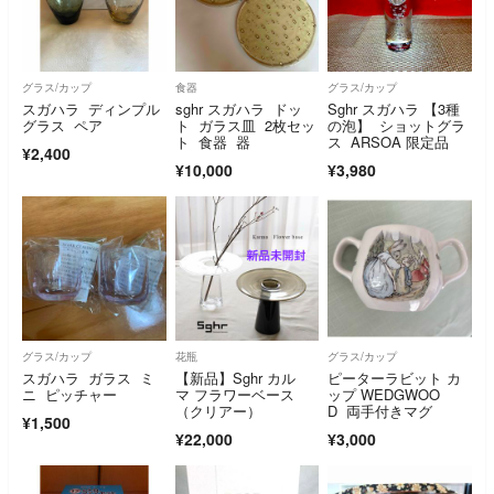
グラス/カップ
食器
グラス/カップ
スガハラ ディンプル
sghr スガハラ ドッ
Sghr スガハラ 【3種
グラス ペア
ト ガラス皿 2枚セッ
の泡】 ショットグラ
ト 食器 器
ス ARSOA 限定品
¥2,400
¥10,000
¥3,980
グラス/カップ
花瓶
グラス/カップ
スガハラ ガラス ミ
【新品】Sghr カル
ピーターラビット カ
ニ ピッチャー
マ フラワーベース
ップ WEDGWOO
（クリアー）
D 両手付きマグ
¥1,500
¥22,000
¥3,000