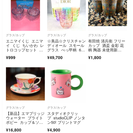
グラス/カップ
グラス/カップ
グラス/カップ
エニマイくじ エニマ
☆美品☆クリスチャン
有田焼 清兵衛 フリー
イ くじ ちいかわ レ
ディオール スモール
カップ 酒盃 金彩 花
トロコップセット ハ
グラス べっ甲柄 6
柄 陶器 未使用新
チワレ ラッコ
客 箱つき 3
品 ３個セット
¥999
¥49,700
¥1,800
グラス/カップ
グラス/カップ
【新品】エマブリッジ
スタディオクリッ
ウォーター ブライト
プ studioCLIP ノンタ
ポピー カップ＆ソー
ン50! プリントマグ
サー
¥16,800
¥4,900