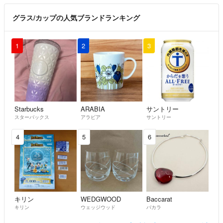
グラス/カップの人気ブランドランキング
1
2
3
Starbucks
ARABIA
サントリー
スターバックス
アラビア
サントリー
4
5
6
キリン
WEDGWOOD
Baccarat
キリン
ウェッジウッド
バカラ