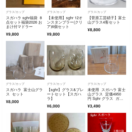
グラス/カップ
グラス/カップ
グラス/カップ
スガハラ sghr福袋 8
【未使用】sghr 12オ
【菅原工芸硝子】富士
点セット福袋2026 お
ンスタンブラー(クリ
山グラス4客セット
まけ付マドラー
ア)6個セット
¥8,800
¥9,800
¥9,800
グラス/カップ
グラス/カップ
グラス/カップ
スガハラ 富士山グラ
【sghr】グラス&プレ
未使用 スガハラ 富士
ス セット
ートセット【スガハ
山グラス 定価4950
ラ】
円 Sghr グラス ガラ
¥8,000
スコップ
¥6,000
¥3,490