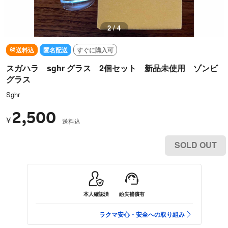
2 / 4
送料込
匿名配送
すぐに購入可
スガハラ sghr グラス 2個セット 新品未使用 ゾンビ
グラス
Sghr
2,500
¥
送料込
SOLD OUT
本人確認済
紛失補償有
ラクマ安心・安全への取り組み