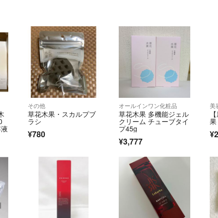
その他
オールインワン化粧品
美
木
草花木果・スカルプブ
草花木果 多機能ジェル
【
0
ラシ
クリーム チューブタイ
果
容液
プ45g
¥780
¥2
¥3,777