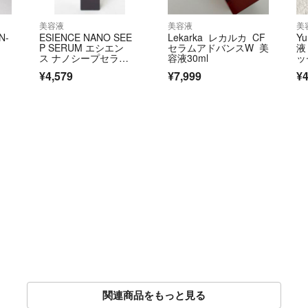
美容液
美容液
美
N-
ESIENCE NANO SEE
Lekarka レカルカ CF
Y
P SERUM エシエン
セラムアドバンスW 美
液
ス ナノシープセラ
容液30ml
ッ
ム 卵殻膜導入美容液 5
箱
¥4,579
¥7,999
¥4
5g 沢尻エリカ愛用
関連商品をもっと見る