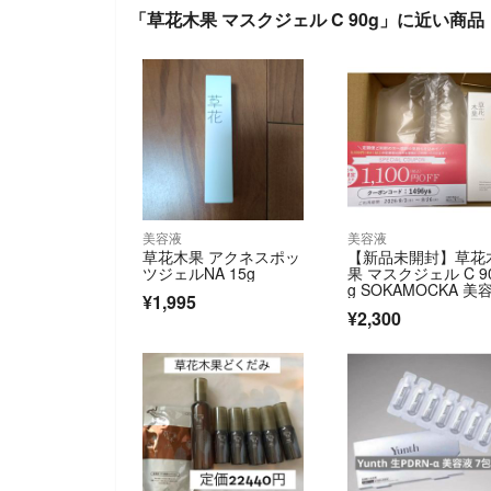
「草花木果 マスクジェル C 90g」に近い商品
美容液
美容液
草花木果 アクネスポッ
【新品未開封】草花
ツジェルNA 15g
果 マスクジェル C 9
g SOKAMOCKA 美
¥1,995
¥2,300