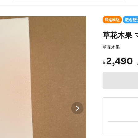
SOLD OUT
送料込
匿名配
草花木果 マ
草花木果
2,490
¥