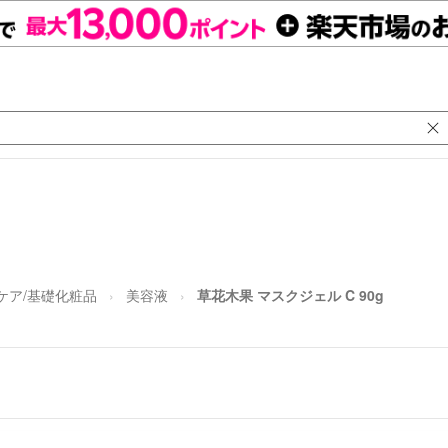
ケア/基礎化粧品
美容液
草花木果 マスクジェル C 90g