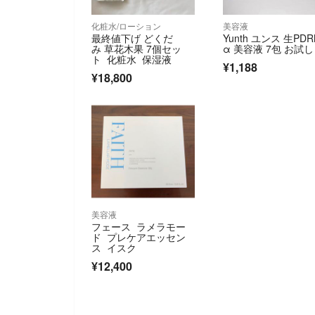
化粧水/ローション
美容液
最終値下げ どくだ
Yunth ユンス 生PDR
み 草花木果 7個セッ
α 美容液 7包 お試し
ト 化粧水 保湿液
¥1,188
¥18,800
美容液
フェース ラメラモー
ド プレケアエッセン
ス イスク
¥12,400