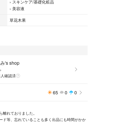
›
スキンケア/基礎化粧品
›
美容液
化粧品
草花木果
's shop
み
本人確認済
65
0
0
ら離れておりました。
ード等、忘れていることも多く出品にも時間がかか