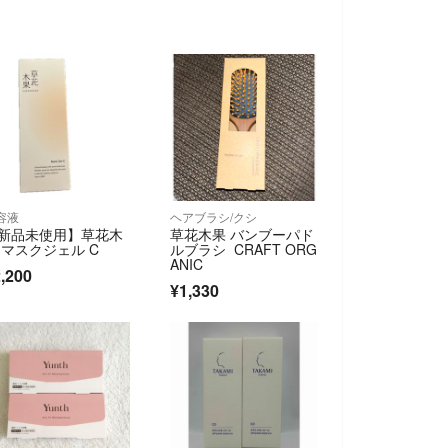
容液
ヘアブラシ/クシ
新品未使用】草花木
草花木果 バンブーパド
 マスクジェル C
ルブラシ CRAFT ORG
ANIC
,200
¥1,330