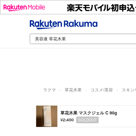
ラクマ
草花木果
コスメ/美容
スキン
草花木果 マスクジェル C 90g
¥2,490
SOLDOUT