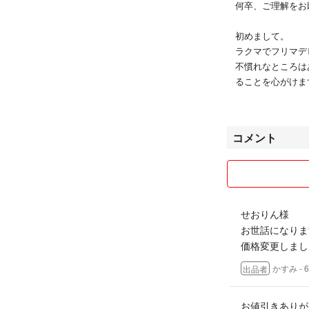
何卒、ご理解をお
初めまして。
ラクマでフリマデ
不慣れなところは
ることを心がけま
体調を崩して自宅
お返事や発送はで
必ずご連絡いたし
コメント
＊＊＊お願い＊
1. 購入希望の
メッセージなしで
2. 購入後はノ
せおりん様
お世話になりま
＊＊＊梱包につい
価格変更しまし
1.衣類は小さく
2.コスメやサプ
かすみ
-
出品者
します。
3.ダンボールは
お値引きありが
のを使用する場合