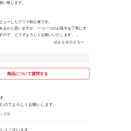
願い致します。
ビューしたフリマ初心者です。
あるかと思いますが、一つ一つのお取引を丁寧にす
すので、どうぞよろしくお願いいたします。
にて療養中です。
続きを表示する
きる限り速やかに行うつもりですが、遅れる場合は
ます。
＊＊
方は必ずコメントにてお知らせください。
商品について質問する
の購入はキャンセルすることがあります。
ークレームノーリターンでお願いします。
す。
て＊＊＊
たのでよろしくお願いします。
畳み、袋にいれるか紙で包んでから梱包します
リなどは、緩衝材（プチプチなど）で包んでから梱包
 6ヶ月前
リサイクルのために、商品と関係のないメーカーのも
とうございます。
はございます。