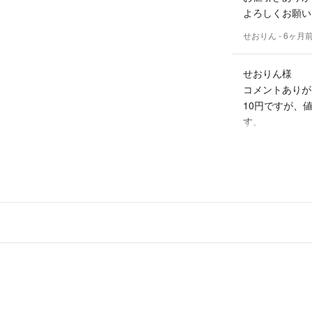
よろしくお願い
せおりん
- 6ヶ月
せおりん様
コメントありが
10円ですが、
す。
価格を変更いた
かすみ
-
出品者
はじめまして
この商品を購入
よろしくお願い
せおりん
- 6ヶ月