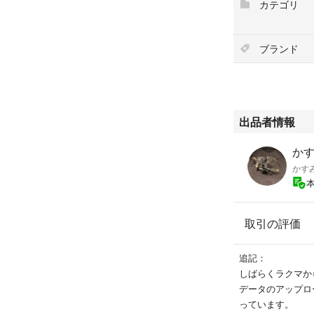
カテゴリ
#コスメ/美容
#スキンケア/基礎
#美容液
ブランド
出品者情報
かすみ
かす
取引の評価
追記：
しばらくラクマか
データのアップロ
っています。