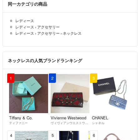
同一カテゴリの商品
レディース
レディース
›
アクセサリー
レディース
›
アクセサリー
›
ネックレス
ネックレスの人気ブランドランキング
1
2
3
Tiffany & Co.
Vivienne Westwood
CHANEL
ティファニー
ヴィヴィアンウエストウッド
シャネル
4
5
6