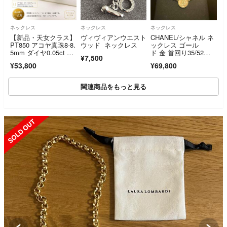
ネックレス
ネックレス
ネックレス
【新品・天女クラス】
ヴィヴィアンウエスト
CHANEL/シャネル ネ
PT850 アコヤ真珠8-8.
ウッド ネックレス
ックレス ゴール
5mm ダイヤ0.05ct ネ
ド 金 首回り35/52
¥7,500
ックレス 一粒 パー
㎝ 約40万円
¥53,800
¥69,800
ル 冠婚葬祭
関連商品をもっと見る
SOLD OUT