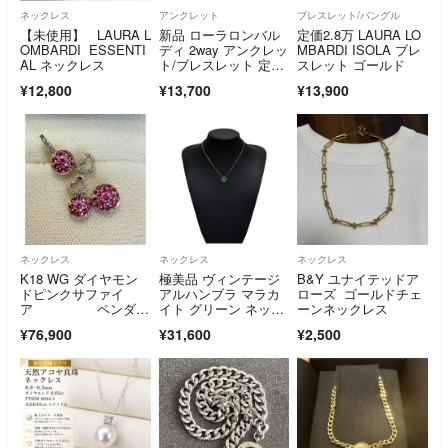
ネックレス
アンクレット
ブレスレット/バングル
【未使用】 LAURA L
新品 ローラロンバル
定価2.8万 LAURA LO
OMBARDI ESSENTI
ディ 2way アンクレッ
MBARDI ISOLA ブレ
AL ネックレス
ト/ブレスレット 定価
スレット ゴールド
18700円
¥12,800
¥13,700
¥13,900
ネックレス
ネックレス
ネックレス
K18 WG ダイヤモン
極美品 ヴィンテージ
B&Y ユナイテッドア
ドピンクサファイ
アルハンブラ マラカ
ローズ ゴールドチェ
ア ペンダン
イト グリーン ネック
ーンネックレス
トヘッドのみ
レス Dt88
¥76,900
¥31,600
¥2,500