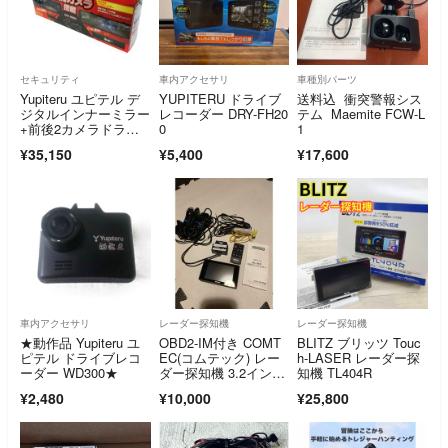
セキュリティ
車内アクセサリ
車種別パーツ
Yupiteru ユピテル デ
YUPITERU ドライブ
送料込 衝突警報シス
ジタルインナーミラー
レコーダー DRY-FH20
テム Maemite FCW-L
+前後2カメラドライ
0
1
ブレコーダー ZNV-80
¥35,150
¥5,400
¥17,600
0M 【新品未開封
品】 22607K13
車内アクセサリ
レーダー探知機
レーダー探知機
★動作品 Yupiteru ユ
OBD2-IM付き COMT
BLITZ ブリッツ Touc
ピテル ドライブレコ
EC(コムテック) レー
h-LASER レーダー探
ーダー WD300★
ダー探知機 3.2インチ
知機 TL404R
液晶
¥2,480
¥10,000
¥25,800