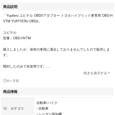
商品説明
「Yupiteru ユピテル OBDIIアダプター トヨタハイブリッド車専用 OBD-H
VTM YUPITERU OBD2」
ユピテル
型番：OBD-HVTM
購入しましたが、保有の車両に適合しておりませんでしたので販売しま
す。
開封したのみで未使用です。
外箱を同封して折りたたんで発送します。
続きを表示する
6ヶ月前
#ユピテル
#OBD-HVTM
商品情報
#自動車/バイク
#自動車
自動車/バイク
#レーダー探知機
カテゴリ
›
自動車
›
レーダー探知機