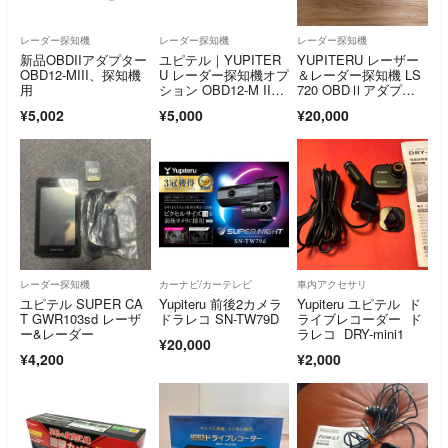
レーダー探知機
レーダー探知機
レーダー探知機
新品OBDIIアダプター
ユピテル｜YUPITER
YUPITERU レーザー
OBD12-MIII、探知機
U レーダー探知機オプ
＆レーダー探知機 LS
用
ション OBD12-M II
720 OBDⅡアダプタ
I …
ー
¥5,002
¥5,000
¥20,000
レーダー探知機
カーナビ/カーテレビ
車内アクセサリ
ユピテル SUPER CA
Yupiteru 前後2カメラ
Yupiteru ユピテル ド
T GWR103sd レーザ
ドラレコ SN-TW79D
ライブレコーダー ド
ー&レーダー
ラレコ DRY-mini1
¥20,000
¥4,200
¥2,000