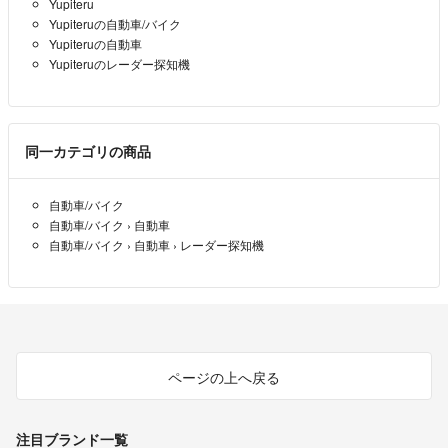
Yupiteru
104
- 6ヶ月前
Yupiteruの自動車/バイク
Yupiteruの自動車
Yupiteruのレーダー探知機
同一カテゴリの商品
自動車/バイク
自動車/バイク
›
自動車
自動車/バイク
›
自動車
›
レーダー探知機
ページの上へ戻る
注目ブランド一覧