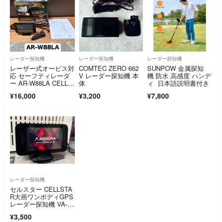
レーダー探知機
レーダー探知機
レーダー探知機
レーザー式オービス対
COMTEC ZERO 662
SUNPOW 金属探知
応 セーフティレーダ
V レーダー探知機 本
機 防水 高感度 ハンデ
ー AR-W88LA CELLS
体
ィ 日本語説明書付き
TAR ASSURA
¥16,000
¥3,200
¥7,800
レーダー探知機
セルスター CELLSTA
R大画ワンボディGPS
レーダー探知機 VA-58
5G
¥3,500