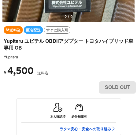
2 / 2
送料込
匿名配送
すぐに購入可
Yupiteru ユピテル OBDIIアダプター トヨタハイブリッド車
専用 OB
Yupiteru
4,500
¥
送料込
SOLD OUT
本人確認済
紛失補償有
ラクマ安心・安全への取り組み