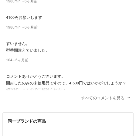
1980mini
- 6ヶ月前
4100円お願いします
1980mini
- 6ヶ月前
すいません。
型番間違えていました。
104
- 6ヶ月前
コメントありがとうございます。
開封したのみの未使用品ですので、4,500円ではいかがでしょうか？
値下げしますのでご検討ください。
すべてのコメントを見る
フロド
- 6ヶ月前
出品者
初めまして。
同一ブランドの商品
購入を考えていますが4000円にお値下げ可能でしょうか？
宜しくお願いいたします。