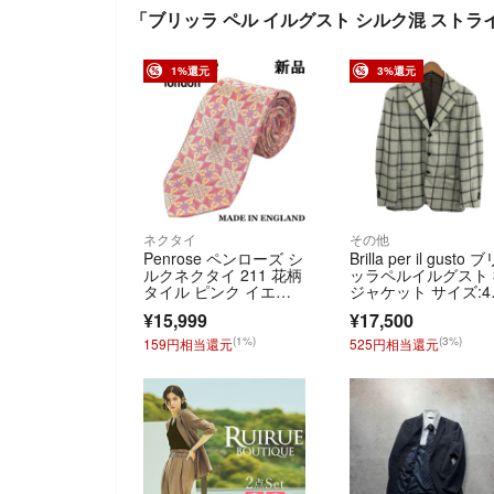
「ブリッラ ペル イルグスト シルク混 ストラ
1%還元
3%還元
ネクタイ
その他
Penrose ペンローズ シ
Brilla per il gusto 
ルクネクタイ 211 花柄
ッラペルイルグスト 
タイル ピンク イエロ
ジャケット サイズ:4
ー
6 チェック/カシミヤ
¥15,999
¥17,500
混 ブラウン/ベー
ュ メンズ / 2400011
(1%)
(3%)
159円相当還元
525円相当還元
159