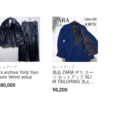
ットアップ
セットアップ
's archive Yohji Yam
美品 ZARA ザラ スー
oto Velvet setup
ツ セットアップ SLI
M TAILORING 洗え
80,000
る シングル 2B ストレ
¥8,200
ッチ 無地 青 48 L