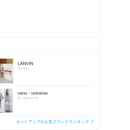
色が異なる場合がございます。
、簡易包装ですが心を込めてお包みさせて頂きます。
ません。また、ペットも飼っていません。
は責任が負える範囲ではございません。残念で心苦
事故による紛失、破損等のクレームはご遠慮下さ
えますが見逃しの欠損がある可能性はございます。
LANVIN
る可能性を許容出来る方」のみご購入お願い致しま
ランバン
しサイズ間違い等、明らかにこちらに落ち度がある
nano・universe
頂きますのでその際は【評価前】にご連絡下さい。
ナノユニバース
」は一切受け付けておりませんのでご了承下さい。
の返品につきましてはメルカリの規約上、一切受け
セットアップの人気ブランドランキング
。