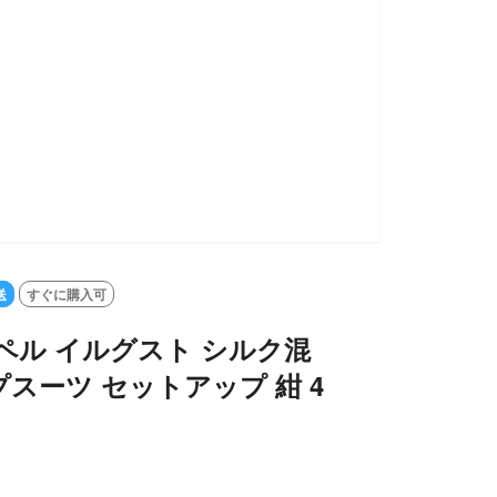
送
すぐに購入可
ペル イルグスト シルク混
スーツ セットアップ 紺 4