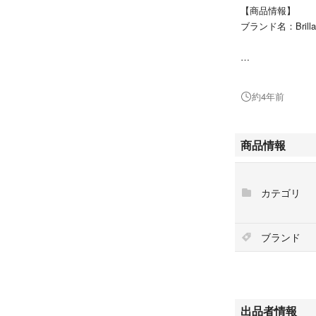
【商品情報】
ブランド名：Brilla
【色】
約4年前
ネイビーストラ
※光沢があるので
商品情報
【素材】
カテゴリ
ウール80％、シル
ブランド
【状態】
目立った傷や汚れ
出品者情報