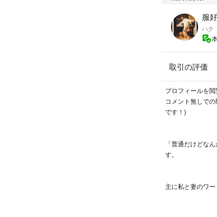
【サイズ詳細】
服
ハク
サイズ：46
■ジャケット
取引の評価
肩幅：44cm
身幅：49.5cm
プロフィールを閲
着丈：72cm
コメント無しでの
袖丈：59cm
です！)
■スラックス
「普通だけどなん
す。
ウエスト：42cm
わたり：31
股上：24.5cm
主に私と妻のワー
股下：70.5cm
たまに家族のアイ
裾幅：19.5cm
入くださいませ。
ダブル幅：4.5cm