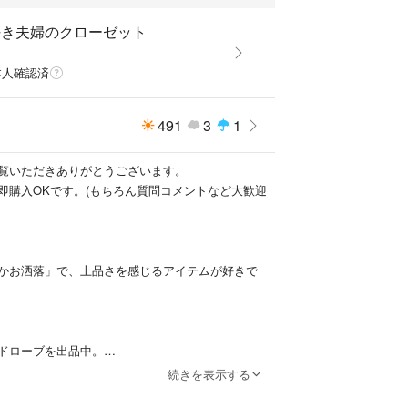
好き夫婦のクローゼット
本人確認済
491
3
1
覧いただきありがとうございます。
即購入OKです。(もちろん質問コメントなど大歓迎
かお洒落」で、上品さを感じるアイテムが好きで
ドローブを出品中。
テムも出品しますのでサイズ等をご確認の上、ご購
続きを表示する