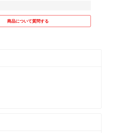
ございましたら、お気軽にコメントください＾＾
めの場合、お値引き優遇します。お気軽にコメント
商品について質問する
------------------
限りすぐに返答しておりますが、
返信いたします。（子供の寝かしつけで22時には就寝
ィール又はこちらから→#HAKU夫婦のクローゼット
寧な取り引きを心がけております。
ッグ、小物などを中心に出品しております。ぜひプ
覧くださいませ。
願いいたします。
------------------
必ずご確認ください。
購入可能です。そのままお手続きくださって構いま
必ず出品者ページをご確認下さいませ。
れているものが全てです。掲載写真をよくご確認く
ご遠慮ください。
しては写真には映らない、または写っていない細か
ある場合がございます。
交渉後、ご購入いただけなかった場合は以後お取引
帯端末となっております。忠実な再現を心掛けてお
ただきます。