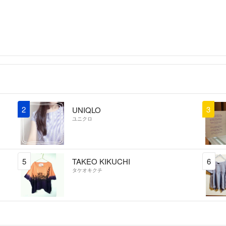
りますが、若干お
☑発送は2日以内
☑喫煙はしており
☑発送後、お荷物
しいのですが配送
い。
☑全ての品物に言
2
3
UNIQLO
ご理解と「あらゆ
ユニクロ
す。
☑明らかな見落と
5
TAKEO KIKUCHI
6
場合は対処させて
タケオキクチ
上記以外の「返品
また、受取評価後
付けておりません