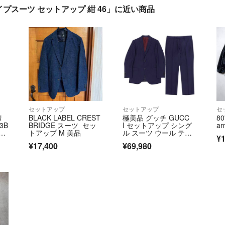
イプスーツ セットアップ 紺 46」に近い商品
セットアップ
セットアップ
セ
ブリ
BLACK LABEL CREST
極美品 グッチ GUCC
80
3B
BRIDGE スーツ セッ
I セットアップ シング
am
トアップ M 美品
ル スーツ ウール テー
¥1
ラードジャケット スラ
¥17,400
¥69,980
ジ
ックスパンツ メンズ 7-
95
46R(S)