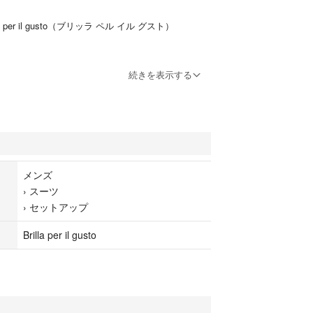
 per il gusto（ブリッラ ペル イル グスト）
続きを表示する
イプ
グレーがかったネイビーです。
メンズ
›
スーツ
ク20％
›
セットアップ
Brilla per il gusto
がなくまだまだご使用いただけます。