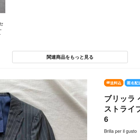
セ
L
関連商品をもっと見る
SOLD OUT
送料込
匿名配
ブリッラ 
ストライプ
6
Brilla per il gusto